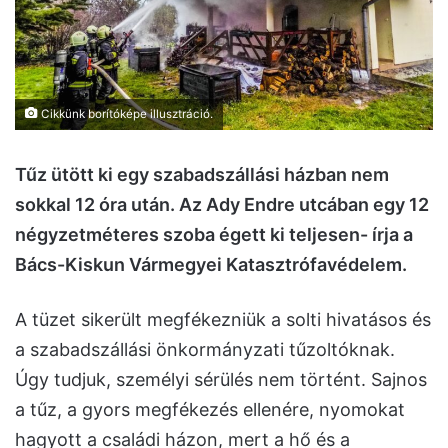
Cikkünk borítóképe illusztráció.
Tűz ütött ki egy szabadszállási házban nem
sokkal 12 óra után. Az Ady Endre utcában egy 12
négyzetméteres szoba égett ki teljesen- írja a
Bács-Kiskun Vármegyei Katasztrófavédelem.
A tüzet sikerült megfékezniük a solti hivatásos és
a szabadszállási önkormányzati tűzoltóknak.
Úgy tudjuk, személyi sérülés nem történt. Sajnos
a tűz, a gyors megfékezés ellenére, nyomokat
hagyott a családi házon, mert a hő és a