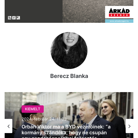
Berecz Blanka
KIEMELT
2024, február 24. 11:03
Orbán Viktor ma a BYD vezetőinek: “a
kormány szándéka, hogy ne csupán