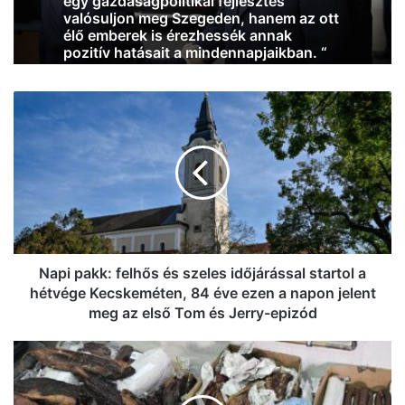
egy gazdaságpolitikai fejlesztés
valósuljon meg Szegeden, hanem az ott
élő emberek is érezhessék annak
pozitív hatásait a mindennapjaikban. “
Napi
pakk:
felhős
és
szeles
időjárással
startol
a
hétvége
Kecskeméten,
Napi pakk: felhős és szeles időjárással startol a
84
hétvége Kecskeméten, 84 éve ezen a napon jelent
éve
meg az első Tom és Jerry-epizód
ezen
a
A
napon
kelebiai
jelent
határátkelőn
meg