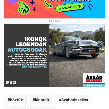
- Hirdetés -
háztűz
kiemelt
Szabadszállás