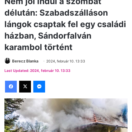
Nem jól indul a szombat
délután: Szabadszálláson
lángok csaptak fel egy családi
házban, Sándorfalván
karambol történt
Berecz Blanka
2024, február 10. 13:33
Last Updated: 2024, február 10. 13:33
Facebook
X
Messenger