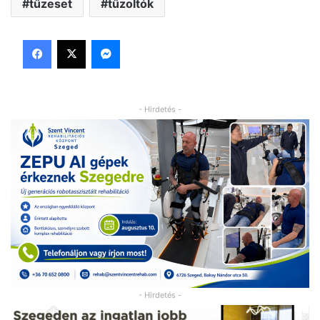
tűzeset
tűzoltók
Facebook
X
Messenger
- Hirdetés -
- Hirdetés -