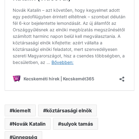
kiemelt
köztársasági elnök
Novák Katalin
sulyok tamás
ünnepség