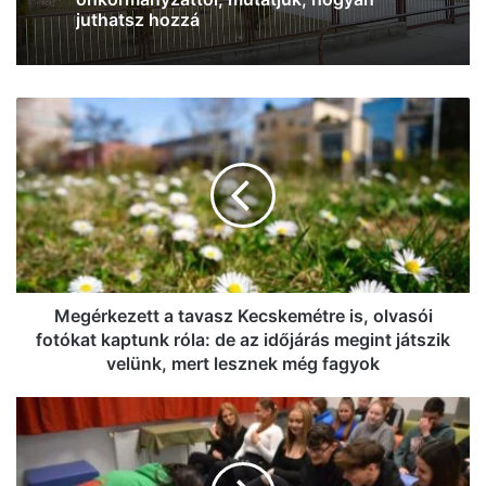
közbeszerzést, Vitézy Dávid is
megszólalt az ügyben
Megérkezett
Iskolakezdési támogatás az
a
önkormányzattól, mutatjuk, hogyan
tavasz
juthatsz hozzá
Kecskemétre
is,
olvasói
fotókat
kaptunk
róla:
de
Megérkezett a tavasz Kecskemétre is, olvasói
az
fotókat kaptunk róla: de az időjárás megint játszik
időjárás
velünk, mert lesznek még fagyok
megint
játszik
Mentorprogram
velünk,
a
mert
kecskeméti
lesznek
menhelyen: