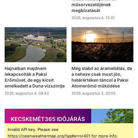
műsorvezetőjének
megbízatását
2026, augusztus 4. 13:31
Hajnalban majdnem
Még stabil az áramellátás, de
lekapcsolták a Paksi
a neheze csak most jön,
Erőművet, de egy kicsit
határértéken táncol a Paksi
emelkedett a Duna vízszintje
Atomerőmű működése
2026, augusztus 4. 08:43
2026, augusztus 3. 20:05
KECSKEMÉT365 IDŐJÁRÁS
Invalid API key. Please see
https://openweathermap.org/faq#error401 for more info.