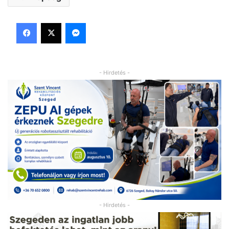
Facebook
X
Messenger
- Hirdetés -
- Hirdetés -