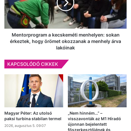
még
sokan
fagyok
érkeztek,
hogy
örömet
okozzanak
a
Mentorprogram a kecskeméti menhelyen: sokan
menhely
érkeztek, hogy örömet okozzanak a menhely árva
árva
lakóinak
lakóinak
KAPCSOLÓDÓ CIKKEK
Magyar Péter: Az utolsó
„Nem hinném…” –
paksi turbina stabilan termel
visszavonták az M1 Híradó
újonnan bejelentett
2026, augusztus 5. 09:07
főszerkesztőjének és