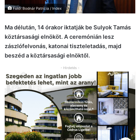
Fotó: Bodnár Patrícia / Index
Ma délután, 14 órakor iktatják be Sulyok Tamás
köztársasági elnököt. A ceremónián lesz
zászlófelvonás, katonai tiszteletadás, majd
beszéd a köztársasági elnöktől.
- Hirdetés -