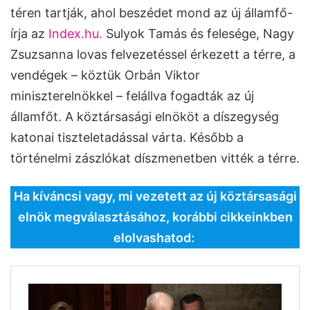
téren tartják, ahol beszédet mond az új államfő-
írja az
Index.hu.
Sulyok Tamás és felesége, Nagy
Zsuzsanna lovas felvezetéssel érkezett a térre, a
vendégek – köztük Orbán Viktor
miniszterelnökkel – felállva fogadták az új
államfőt. A köztársasági elnököt a díszegység
katonai tiszteletadással várta. Később a
történelmi zászlókat díszmenetben vitték a térre.
Ha kíváncsi vagy, mi vezetett az új köztársasági
elnök megválasztásához, korábbi cikkeinkben
elolvashatod: