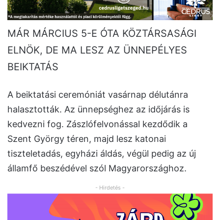
MÁR MÁRCIUS 5-E ÓTA KÖZTÁRSASÁGI
ELNÖK, DE MA LESZ AZ ÜNNEPÉLYES
BEIKTATÁS
A beiktatási ceremóniát vasárnap délutánra
halasztották. Az ünnepséghez az időjárás is
kedvezni fog. Zászlófelvonással kezdődik a
Szent György téren, majd lesz katonai
tiszteletadás, egyházi áldás, végül pedig az új
államfő beszédével szól Magyarországhoz.
- Hirdetés -