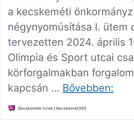
a kecskeméti önkormányzat
négynyomúsítása I. ütem c
tervezetten 2024. április 1
Olimpia és Sport utcai csa
körforgalmakban forgalom
Ideiglenes
kapcsán …
Bővebben:
forgalomko
vette
kezdetét
Kecskeméti hírek | Kecskemét365
az
Izsáki
úton