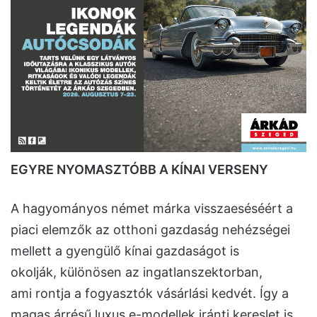
EGYRE NYOMASZTÓBB A KÍNAI VERSENY
A hagyományos német márka visszaeséséért a
piaci elemzők az otthoni gazdaság nehézségei
mellett a gyengülő kínai gazdaságot is
okolják, különösen az ingatlanszektorban,
ami rontja a fogyasztók vásárlási kedvét. Így a
magas árrésű luxus e-modellek iránti kereslet is