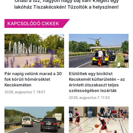
Óriási a tűz, nagyon nagy baj van! Kiégett egy
Tiszakécskén!
lakóház Tiszakécskén! Tűzoltók a helyszínen!
Tűzoltók
a
KAPCSOLÓDÓ CIKKEK
helyszínen!
Pár napig velünk marad a 30
Elütöttek egy biciklist
fok körüli hőmérséklet
Kecskemét külterületén – az
Kecskeméten
érintett útszakaszt teljes
szélességében lezárták
2026, augusztus 7. 18:01
2026, augusztus 7. 11:53