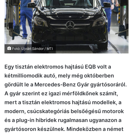
Fotó: Ujvári Sándor / MTI
Egy tisztán elektromos hajtású EQB volt a
kétmilliomodik autó, mely még októberben
gördült le a Mercedes-Benz Gyár gyártósoráról.
A gyár szerint ez igazi mérföldkőnek számít,
mert a tisztán elektromos hajtású modellek, a
modern, csúcskategóriás belsőégésű motorok
és a plug-in hibridek rugalmasan ugyanazon a
gyártósoron készülnek. Mindeközben a német