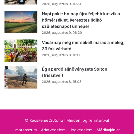
2026, augusztus 9. 10:34
Napi pakk: holnap újra feljebb kúszik a
hőmérséklet, Keresztes Ildikó
születésnapot ünnepel
2026, augusztus 9. 06:30
Vasárnap még mérsékelt marad a meleg,
33 fok várható
2026, augusztus 8. 18:00
Ég az erdő aljnövényzete Solton
(frissítve!)
2026, augusztus 8. 15:03
© Kecskemet365.hu I Minden jog fenntartva!
Impresszum
Adatvédelem
Jogvédelem
Médiaajánlat