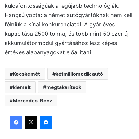
kulcsfontosságúak a legújabb technológiák.
Hangsúlyozta: a német autógyártóknak nem kell
félniük a kínai konkurenciától. A gyár éves
kapacitása 2500 tonna, és több mint 50 ezer új
akkumulátormodul gyártásához lesz képes
értékes alapanyagokat előállítani.
Kecskemét
kétmilliomodik autó
kiemelt
megtakarítsok
Mercedes-Benz
Facebook
X
Messenger