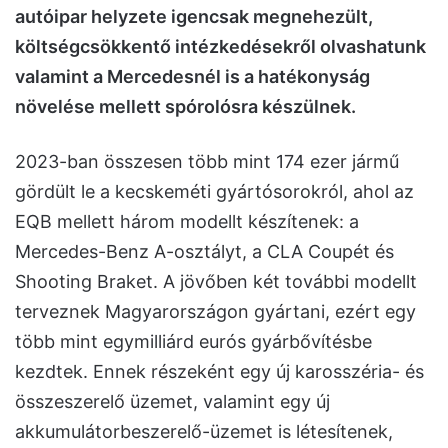
autóipar helyzete igencsak megnehezült,
költségcsökkentő intézkedésekről olvashatunk
valamint a Mercedesnél is a hatékonyság
növelése mellett spórolósra készülnek.
2023-ban összesen több mint 174 ezer jármű
gördült le a kecskeméti gyártósorokról, ahol az
EQB mellett három modellt készítenek: a
Mercedes-Benz A-osztályt, a CLA Coupét és
Shooting Braket. A jövőben két további modellt
terveznek Magyarországon gyártani, ezért egy
több mint egymilliárd eurós gyárbővítésbe
kezdtek. Ennek részeként egy új karosszéria- és
összeszerelő üzemet, valamint egy új
akkumulátorbeszerelő-üzemet is létesítenek,