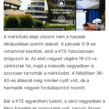
A mérkőzés eleje viszont nem a hazaiak
elképzelései szerint alakult. A pécsiek 0-9-es
rohammal kezdtek, amit a KTE fokozatosan
dolgozott le. Az első negyed végére 19-23-ra
zárkóztak fel, majd a második negyedben is
szorosan tartották a mérkőzést. A félidőben 36-
40-es állásnál még minden nyílt volt, de a
harmadik negyed fordulópontot hozott.
Bár a KTE egyenlíteni tudott, a záró negyedben a
Pécs frissebb és pontosabb volt. Ivkovic Stojan