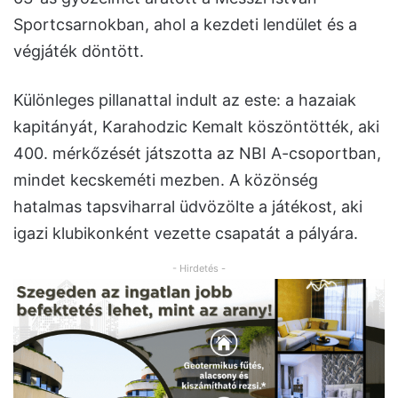
Sportcsarnokban, ahol a kezdeti lendület és a
végjáték döntött.
Különleges pillanattal indult az este: a hazaiak
kapitányát, Karahodzic Kemalt köszöntötték, aki
400. mérkőzését játszotta az NBI A-csoportban,
mindet kecskeméti mezben. A közönség
hatalmas tapsviharral üdvözölte a játékost, aki
igazi klubikonként vezette csapatát a pályára.
- Hirdetés -