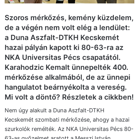
Szoros mérkőzés, kemény küzdelem,
de a végén nem volt elég a lendület:
a Duna Aszfalt-DTKH Kecskemét
hazai pályán kapott ki 80-63-ra az
NKA Universitas Pécs csapatától.
Karahodzic Kemalt ünnepelték 400.
mérkőzése alkalmából, de az ünnepi
hangulatot beárnyékolta a vereség.
Mi volt a döntő? Részletek a cikkben!
Nem úgy alakult a Duna Aszfalt-DTKH
Kecskemét szombati mérkőzése, ahogy a hazai
szurkolók remélték. Az NKA Universitas Pécs 80-
63-as győzelmet aratott a Messzi István