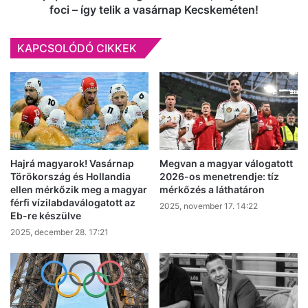
a
foci – így telik a vasárnap Kecskeméten!
vasárnap
Kecskeméten!
KAPCSOLÓDÓ CIKKEK
Hajrá magyarok! Vasárnap
Megvan a magyar válogatott
Törökország és Hollandia
2026-os menetrendje: tíz
ellen mérkőzik meg a magyar
mérkőzés a láthatáron
férfi vízilabdaválogatott az
2025, november 17. 14:22
Eb-re készülve
2025, december 28. 17:21