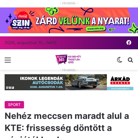
- Hirdetés -
Fa
2026, augusztus 10., hétfő
Menü
Switch
Ke
- Hirdetés -
SPORT
Nehéz meccsen maradt alul a
KTE: frissesség döntött a