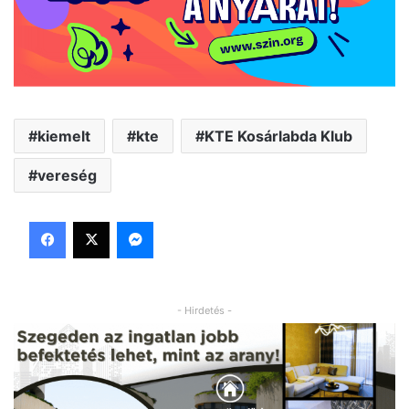
kiemelt
kte
KTE Kosárlabda Klub
vereség
Facebook
X
Messenger
- Hirdetés -