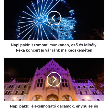
pakk:
szombati
munkanap,
eső
és
Mihályi
Réka
koncert
is
Napi pakk: szombati munkanap, eső és Mihályi
vár
Réka koncert is vár ránk ma Kecskeméten
ránk
ma
Napi
Kecskeméten
pakk:
léleksimogató
dallamok,
enyhülés
és
foci
–
így
telik
Napi pakk: léleksimogató dallamok, enyhülés és