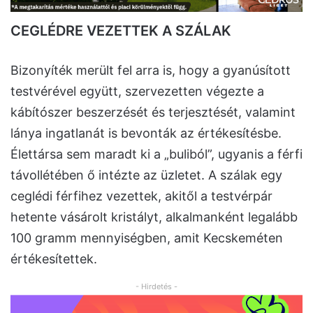
CEGLÉDRE VEZETTEK A SZÁLAK
Bizonyíték merült fel arra is, hogy a gyanúsított
testvérével együtt, szervezetten végezte a
kábítószer beszerzését és terjesztését, valamint
lánya ingatlanát is bevonták az értékesítésbe.
Élettársa sem maradt ki a „buliból”, ugyanis a férfi
távollétében ő intézte az üzletet. A szálak egy
ceglédi férfihez vezettek, akitől a testvérpár
hetente vásárolt kristályt, alkalmanként legalább
100 gramm mennyiségben, amit Kecskeméten
értékesítettek.
- Hirdetés -