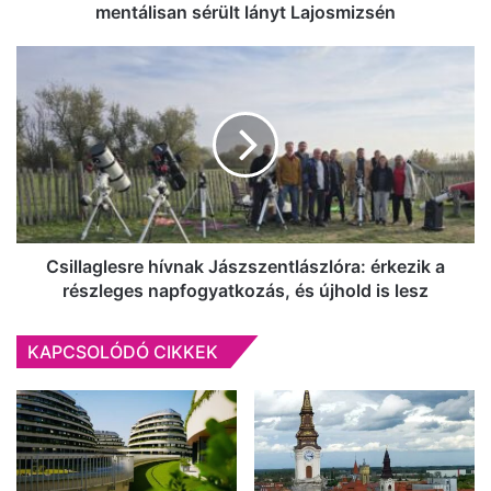
mentálisan sérült lányt Lajosmizsén
Csillaglesre
hívnak
Jászszentlászlóra:
érkezik
a
részleges
napfogyatkozás,
és
újhold
is
Csillaglesre hívnak Jászszentlászlóra: érkezik a
lesz
részleges napfogyatkozás, és újhold is lesz
KAPCSOLÓDÓ CIKKEK