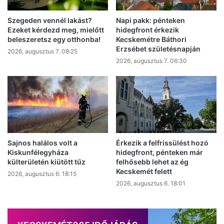
Szegeden vennél lakást?
Napi pakk: pénteken
Ezeket kérdezd meg, mielőtt
hidegfront érkezik
beleszeretsz egy otthonba!
Kecskemétre Báthori
Erzsébet születésnapján
2026, augusztus 7. 08:25
2026, augusztus 7. 06:30
Sajnos halálos volt a
Érkezik a felfrissülést hozó
Kiskunfélegyháza
hidegfront, pénteken már
külterületén kiütött tűz
felhősebb lehet az ég
Kecskemét felett
2026, augusztus 6. 18:15
2026, augusztus 6. 18:01