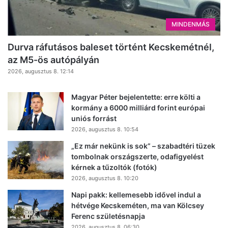
MINDENMÁS
Durva ráfutásos baleset történt Kecskemétnél,
az M5-ös autópályán
2026, augusztus 8. 12:14
Magyar Péter bejelentette: erre költi a
kormány a 6000 milliárd forint európai
uniós forrást
2026, augusztus 8. 10:54
„Ez már nekünk is sok” – szabadtéri tüzek
tombolnak országszerte, odafigyelést
kérnek a tűzoltók (fotók)
2026, augusztus 8. 10:20
Napi pakk: kellemesebb idővel indul a
hétvége Kecskeméten, ma van Kölcsey
Ferenc születésnapja
2026, augusztus 8. 06:30