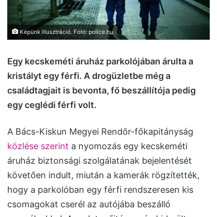
Képünk illusztráció. Fotó: police.hu
Egy kecskeméti áruház parkolójában árulta a
kristályt egy férfi. A drogüzletbe még a
családtagjait is bevonta, fő beszállítója pedig
egy ceglédi férfi volt.
A Bács-Kiskun Megyei Rendőr-főkapitányság
közlése szerint
a nyomozás egy kecskeméti
áruház biztonsági szolgálatának bejelentését
követően indult, miután a kamerák rögzítették,
hogy a parkolóban egy férfi rendszeresen kis
csomagokat cserél az autójába beszálló