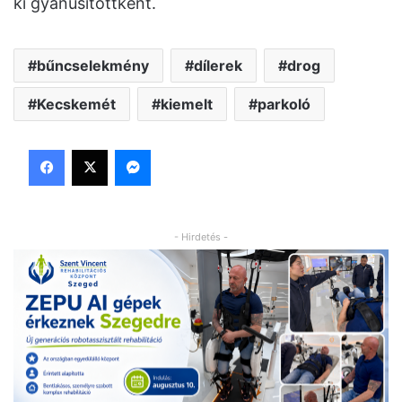
ki gyanúsítottként.
bűncselekmény
dílerek
drog
Kecskemét
kiemelt
parkoló
Facebook
X
Messenger
- Hirdetés -