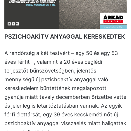
PSZICHOAKÍTV ANYAGGAL KERESKEDTEK
A rendőrség a két testvért – egy 50 és egy 53
éves férfit –, valamint a 20 éves ceglédi
terjesztőt bűnszövetségben, jelentős
mennyiségű új pszichoaktív anyaggal való
kereskedelem bűntettének megalapozott
gyanúja miatt tavaly decemberben őrizetbe vette
és jelenleg is letartóztatásban vannak. Az egyik
férfi élettársát, egy 39 éves kecskeméti nőt új
pszichoaktív anyaggal visszaélés miatt hallgattak