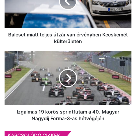
van
érvényben
Kecskemét
külterületén
Baleset miatt teljes útzár van érvényben Kecskemét
külterületén
Izgalmas
19
körös
sprintfutam
a
40.
Magyar
Nagydíj
Forma-
3-
Izgalmas 19 körös sprintfutam a 40. Magyar
as
Nagydíj Forma-3-as hétvégéjén
hétvégéjén
KAPCSOLÓDÓ CIKKEK