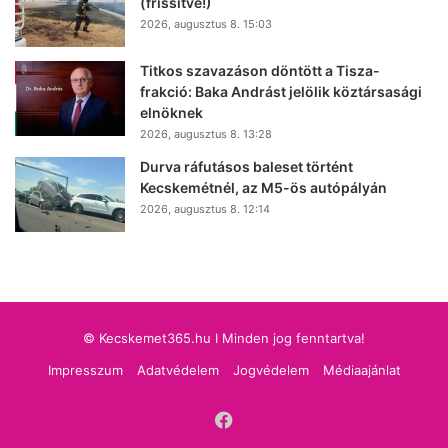
(frissítve!)
2026, augusztus 8. 15:03
Titkos szavazáson döntött a Tisza-
frakció: Baka Andrást jelölik köztársasági
elnöknek
2026, augusztus 8. 13:28
Durva ráfutásos baleset történt
Kecskemétnél, az M5-ös autópályán
2026, augusztus 8. 12:14
© Kecskemet365.hu I Minden jog fenntartva!
Impresszum
Adatvédelem
Jogvédelem
Médiaajánlat
Facebook