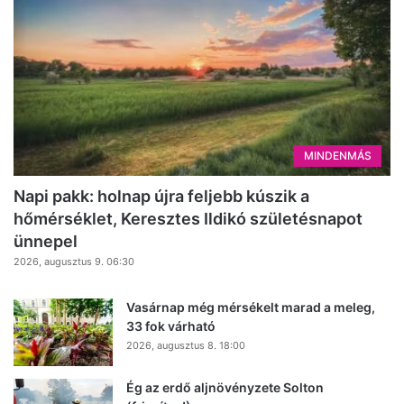
MINDENMÁS
Napi pakk: holnap újra feljebb kúszik a
hőmérséklet, Keresztes Ildikó születésnapot
ünnepel
2026, augusztus 9. 06:30
Vasárnap még mérsékelt marad a meleg,
33 fok várható
2026, augusztus 8. 18:00
Ég az erdő aljnövényzete Solton