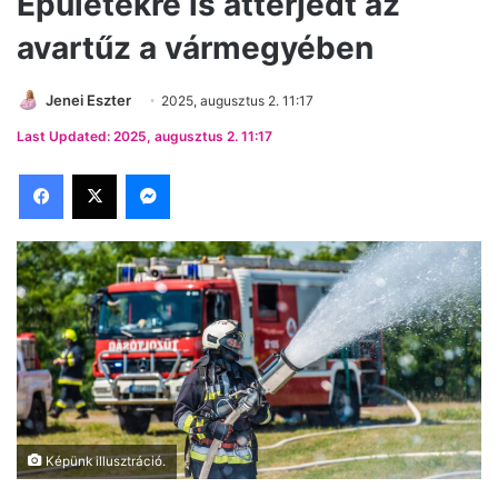
Épületekre is átterjedt az
avartűz a vármegyében
Jenei Eszter
2025, augusztus 2. 11:17
Last Updated: 2025, augusztus 2. 11:17
Facebook
X
Messenger
Képünk illusztráció.