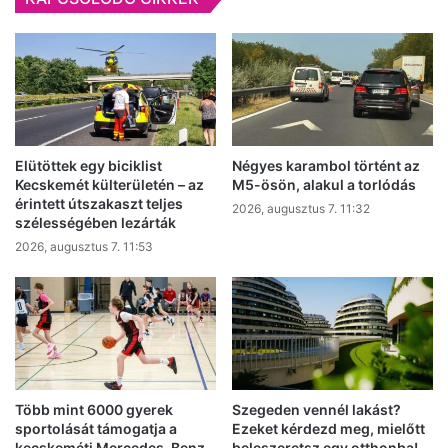
Elütöttek egy biciklist
Négyes karambol történt az
Kecskemét külterületén – az
M5-ösön, alakul a torlódás
érintett útszakaszt teljes
2026, augusztus 7. 11:32
szélességében lezárták
2026, augusztus 7. 11:53
Több mint 6000 gyerek
Szegeden vennél lakást?
sportolását támogatja a
Ezeket kérdezd meg, mielőtt
kecskeméti Mercedes-Benz
beleszeretsz egy otthonba!