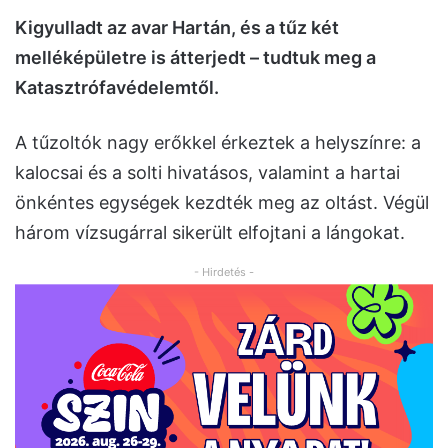
Kigyulladt az avar Hartán, és a tűz két
melléképületre is átterjedt – tudtuk meg a
Katasztrófavédelemtől.
A tűzoltók nagy erőkkel érkeztek a helyszínre: a
kalocsai és a solti hivatásos, valamint a hartai
önkéntes egységek kezdték meg az oltást. Végül
három vízsugárral sikerült elfojtani a lángokat.
- Hirdetés -