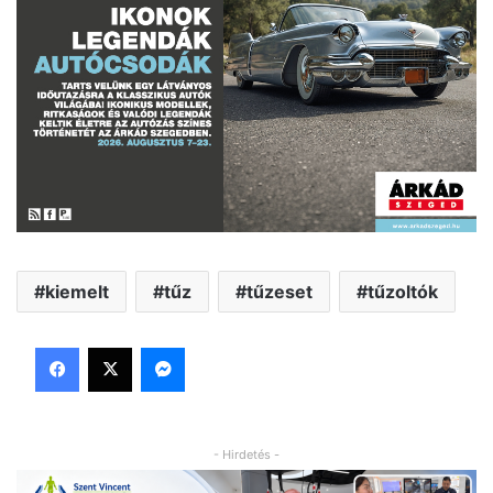
kiemelt
tűz
tűzeset
tűzoltók
Facebook
X
Messenger
- Hirdetés -