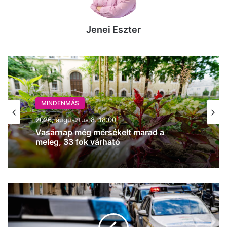
Jenei Eszter
MINDENMÁS
2026, augusztus 8. 18:00
Vasárnap még mérsékelt marad a
meleg, 33 fok várható
Baleset
miatt
teljes
útzár