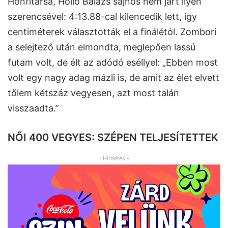
Honfitársa, Holló Balázs sajnos nem járt ilyen
szerencsével: 4:13.88-cal kilencedik lett, így
centiméterek választották el a finálétól. Zombori
a selejtező után elmondta, meglepően lassú
futam volt, de élt az adódó eséllyel: „Ebben most
volt egy nagy adag mázli is, de amit az élet elvett
tőlem kétszáz vegyesen, azt most talán
visszaadta.”
NŐI 400 VEGYES: SZÉPEN TELJESÍTETTEK
- Hirdetés -