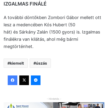
IZGALMAS FINÁLÉ
A további döntőkben Zombori Gábor mellett ott
lesz a medencében Kós Hubert (50
hát) és Sárkány Zalán (1500 gyors) is. Izgalmas
finálékra van kilátás, ahol még bármi
megtörténhet.
kiemelt
úszás
Facebook
X
Messenger
- Hirdetés -