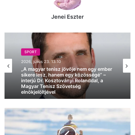
Jenei Eszter
SPORT
SPORT
2026, május 31. 11:02
BL-döntő: a PSG nyert, Budapesten
2026, július 23. 13:10
szombaton már nem volt
tömegverekedés, de Párizsban durván
elszabadult az ünneplés
Versenynap!
„A magyar tenisz jövője nem egy ember
sikere lesz, hanem egy közösségé” –
Mutatjuk
interjú Dr. Kosztoványi Rolanddal, a
a
Magyar Tenisz Szövetség
programot
elnökjelöltjével