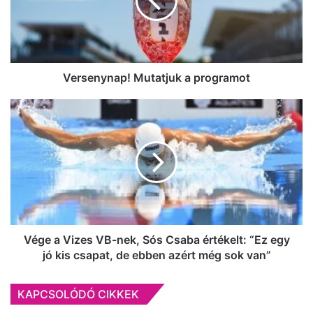
Versenynap! Mutatjuk a programot
Vége
a
Vizes
VB-
nek,
Sós
Csaba
értékelt:
“Ez
egy
Vége a Vizes VB-nek, Sós Csaba értékelt: “Ez egy
jó
jó kis csapat, de ebben azért még sok van”
kis
csapat,
KAPCSOLÓDÓ CIKKEK
de
ebben