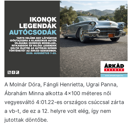
A Molnár Dóra, Fángli Henrietta, Ugrai Panna,
Ábrahám Minna alkotta 4×100 méteres női
vegyesváltó 4:01.22-es országos csúccsal zárta
a vb-t, de ez a 12. helyre volt elég, így nem
jutottak döntőbe.