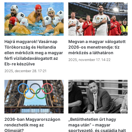
azért
még
sok
van”
Hajrá magyarok! Vasárnap
Megvan a magyar válogatott
Törökország és Hollandia
2026-os menetrendje: tíz
ellen mérkőzik meg a magyar
mérkőzés a láthatáron
férfi vízilabdaválogatott az
2025, november 17. 14:22
Eb-re készülve
2025, december 28. 17:21
2036-ban Magyarországon
„Betölthetetlen űrt hagy
rendezhetik meg az
maga után” – magyar
Olimpiát?
sportvezető, és családja halt