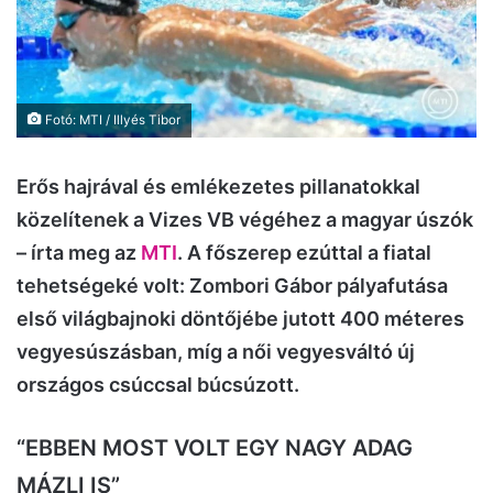
Fotó: MTI / Illyés Tibor
Erős hajrával és emlékezetes pillanatokkal
közelítenek a Vizes VB végéhez a magyar úszók
– írta meg az
MTI
. A főszerep ezúttal a fiatal
tehetségeké volt: Zombori Gábor pályafutása
első világbajnoki döntőjébe jutott 400 méteres
vegyesúszásban, míg a női vegyesváltó új
országos csúccsal búcsúzott.
“EBBEN MOST VOLT EGY NAGY ADAG
MÁZLI IS”