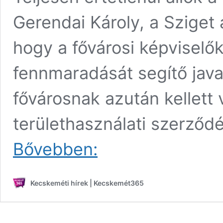
Gerendai Károly, a Sziget 
hogy a fővárosi képvisel
fennmaradását segítő javas
fővárosnak azután kellett 
területhasználati szerződ
„Teljesen
Bővebben:
értetlenül
állok
a
Kecskeméti hírek | Kecskemét365
helyzet
előtt”
–
elkaszálták