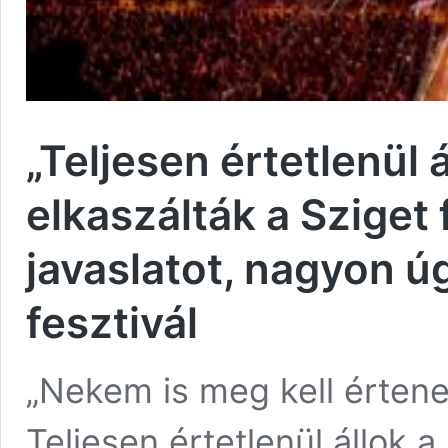
„Teljesen értetlenül á
elkaszálták a Sziget
javaslatot, nagyon ú
fesztivál
„Nekem is meg kell értene
Teljesen értetlenül állok a