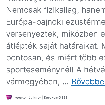
Nemcsak fizikailag, hanem
Európa-bajnoki ezüstérmes
versenyeztek, miközben e
átlépték saját határaikat.
pontosan, és miért több 
sporteseménynél! A hétv
vármegyében, …
Bővebbe
Kecskeméti hírek | Kecskemét365