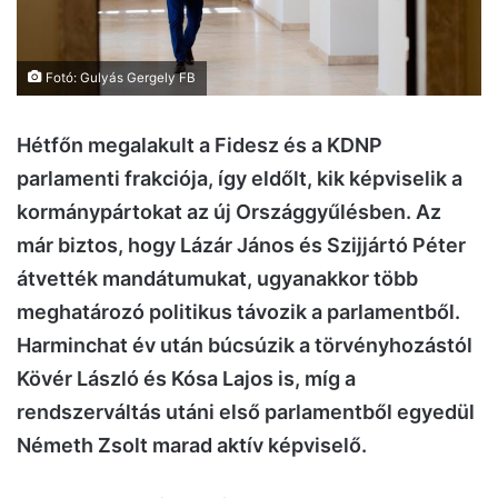
Fotó: Gulyás Gergely FB
Hétfőn megalakult a Fidesz és a KDNP
parlamenti frakciója, így eldőlt, kik képviselik a
kormánypártokat az új Országgyűlésben. Az
már biztos, hogy Lázár János és Szijjártó Péter
átvették mandátumukat, ugyanakkor több
meghatározó politikus távozik a parlamentből.
Harminchat év után búcsúzik a törvényhozástól
Kövér László és Kósa Lajos is, míg a
rendszerváltás utáni első parlamentből egyedül
Németh Zsolt marad aktív képviselő.