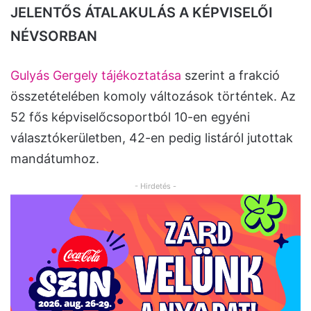
JELENTŐS ÁTALAKULÁS A KÉPVISELŐI
NÉVSORBAN
Gulyás Gergely tájékoztatása
szerint a frakció
összetételében komoly változások történtek. Az
52 fős képviselőcsoportból 10-en egyéni
választókerületben, 42-en pedig listáról jutottak
mandátumhoz.
- Hirdetés -