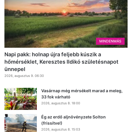
MINDENMÁS
Napi pakk: holnap újra feljebb kúszik a
hőmérséklet, Keresztes Ildikó születésnapot
ünnepel
2026, augusztus 9. 06:30
Vasárnap még mérsékelt marad a meleg,
33 fok várható
2026, augusztus 8. 18:00
Ég az erdő aljnövényzete Solton
(frissítve!)
2026, augusztus 8. 15:03