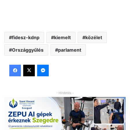
fidesz-kdnp
kiemelt
közélet
Országgyűlés
parlament
Facebook
X
Messenger
- Hirdetés -