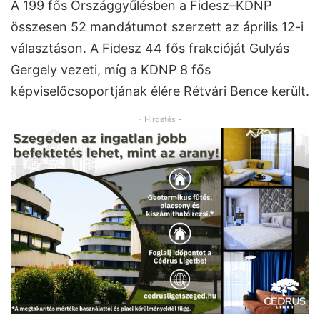
A 199 fős Országgyűlésben a Fidesz–KDNP
összesen 52 mandátumot szerzett az április 12-i
választáson. A Fidesz 44 fős frakcióját Gulyás
Gergely vezeti, míg a KDNP 8 fős
képviselőcsoportjának élére Rétvári Bence került.
- Hirdetés -