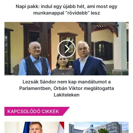
munkanappal
Napi pakk: indul egy újabb hét, ami most egy
“rövidebb”
munkanappal “rövidebb” lesz
lesz
Lezsák
Sándor
nem
kap
mandátumot
a
Parlamentben,
Orbán
Viktor
meglátogatta
Lezsák Sándor nem kap mandátumot a
Lakiteleken
Parlamentben, Orbán Viktor meglátogatta
Lakiteleken
KAPCSOLÓDÓ CIKKEK