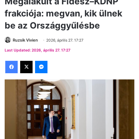
Megalakult a Fidesz–KDNP
frakciója: megvan, kik ülnek
be az Országgyűlésbe
Ruzsik Vivien
2026, április 27. 17:27
Last Updated: 2026, április 27. 17:27
Facebook
X
Messenger