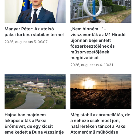
Magyar Péter: Az utolsó
„Nem hinném…” –
paksi turbina stabilan termel
visszavonták az M1 Híradó
újonnan bejelentett
2026, augusztus 5. 09:07
főszerkesztőjének és
műsorvezetőjének
megbízatását
2026, augusztus 4. 13:31
Hajnalban majdnem
Még stabil az áramellátás, de
lekapcsolták a Paksi
a neheze csak most jön,
Erőművet, de egy kicsit
határértéken táncol a Paksi
emelkedett a Duna vízszintje
Atomerőmű működése