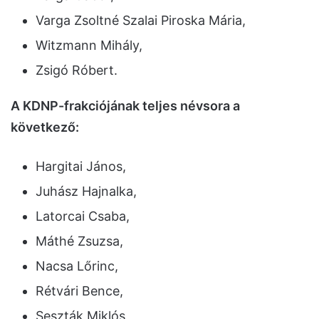
Varga Zsoltné Szalai Piroska Mária,
Witzmann Mihály,
Zsigó Róbert.
A KDNP-frakciójának teljes névsora a
következő:
Hargitai János,
Juhász Hajnalka,
Latorcai Csaba,
Máthé Zsuzsa,
Nacsa Lőrinc,
Rétvári Bence,
Seszták Miklós,