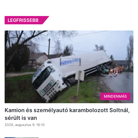
LEGFRISSEBB
MINDENMÁS
Kamion és személyautó karambolozott Soltnál,
sérült is van
2026, augusztus 9. 16:10