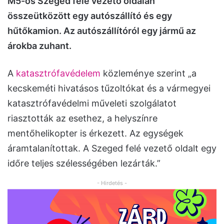
M5-ös Szeged felé vezető oldalán
összeütközött egy autószállító és egy
hűtőkamion. Az autószállítóról egy jármű az
árokba zuhant.
A
katasztrófavédelem
közleménye szerint „a
kecskeméti hivatásos tűzoltókat és a vármegyei
katasztrófavédelmi műveleti szolgálatot
riasztották az esethez, a helyszínre
mentőhelikopter is érkezett. Az egységek
áramtalanítottak. A Szeged felé vezető oldalt egy
időre teljes szélességében lezárták.”
- Hirdetés -