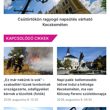
Csütörtökön ragyogó napsütés várható
Kecskeméten
KAPCSOLÓDÓ CIKKEK
„Ez már nekünk is sok” –
Napi pakk: kellemesebb
szabadtéri tüzek tombolnak
idővel indul a hétvége
országszerte, odafigyelést
Kecskeméten, ma van
kérnek a tűzoltók (fotók)
Kölcsey Ferenc születésnapja
2026, augusztus 8. 10:20
2026, augusztus 8. 06:30