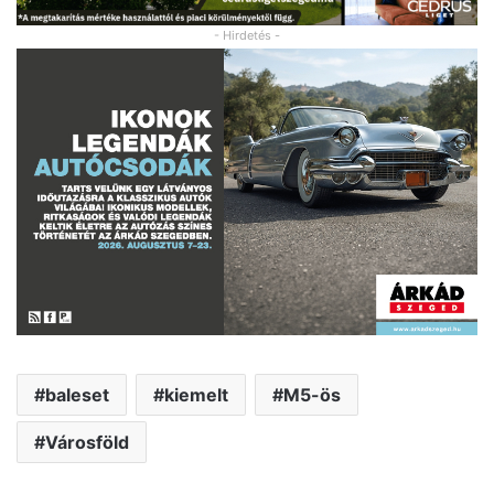
- Hirdetés -
baleset
kiemelt
M5-ös
Városföld