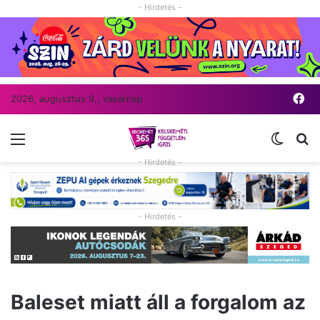
- Hirdetés -
Fa
2026, augusztus 9., vasárnap
Menü
Switch
Ke
- Hirdetés -
- Hirdetés -
Baleset miatt áll a forgalom az