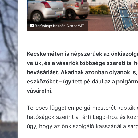
Borítókép: Krizsán Csaba/MTI
Kecskeméten is népszerűek az önkiszolgál
velük, és a vásárlók többsége szereti is,
bevásárlást. Akadnak azonban olyanok is, 
eszközöket – így tett például az a polgárm
vásárolni.
Terepes független polgármesterét kapták e
hatóságok szerint a férfi Lego-hoz és koz
úgy, hogy az önkiszolgáló kasszánál a sár