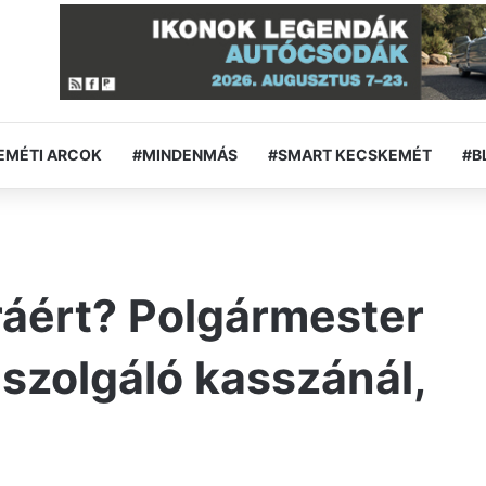
EMÉTI ARCOK
#MINDENMÁS
#SMART KECSKEMÉT
#B
ráért? Polgármester
iszolgáló kasszánál,