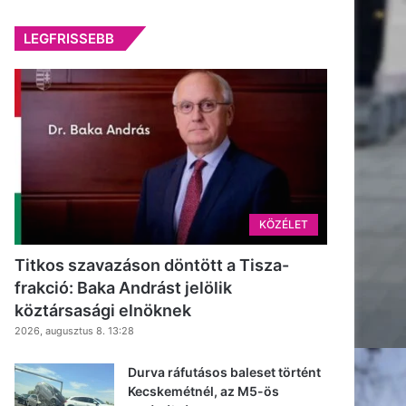
LEGFRISSEBB
KÖZÉLET
Titkos szavazáson döntött a Tisza-
frakció: Baka Andrást jelölik
köztársasági elnöknek
2026, augusztus 8. 13:28
Durva ráfutásos baleset történt
Kecskemétnél, az M5-ös