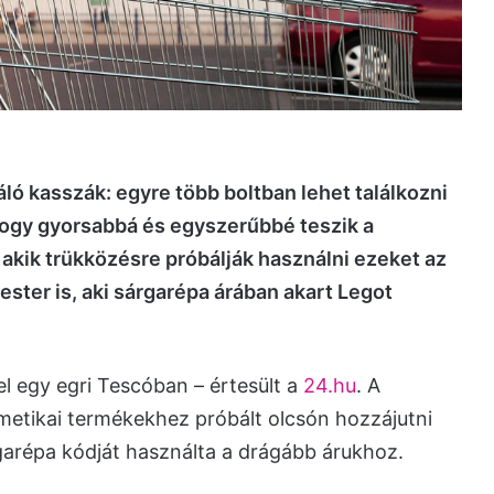
ó kasszák: egyre több boltban lehet találkozni
 hogy gyorsabbá és egyszerűbbé teszik a
akik trükközésre próbálják használni ezeket az
ester is, aki sárgarépa árában akart Legot
l egy egri Tescóban – értesült a
24.hu
. A
metikai termékekhez próbált olcsón hozzájutni
garépa kódját használta a drágább árukhoz.