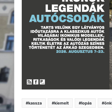
kassza
kiemelt
lopás
önk