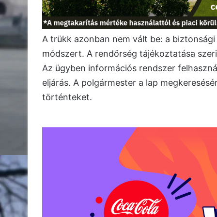
A trükk azonban nem vált be: a biztonsági 
módszert. A rendőrség tájékoztatása szerin
Az ügyben információs rendszer felhasználá
eljárás. A polgármester a lap megkeresésére
történteket.