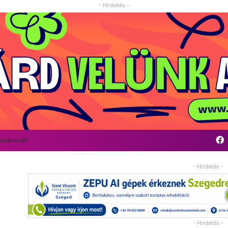
- Hirdetés -
kívánunk!
- Hirdetés -
- Hirdetés -