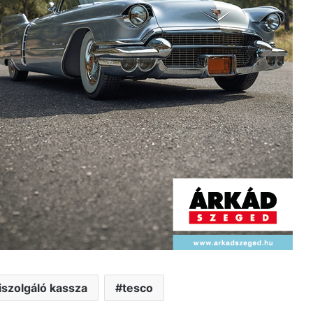
iszolgáló kassza
tesco