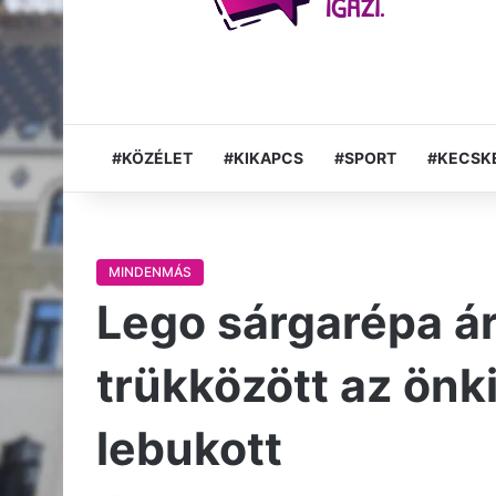
#KÖZÉLET
#KIKAPCS
#SPORT
#KECSK
MINDENMÁS
Lego sárgarépa á
trükközött az önk
lebukott