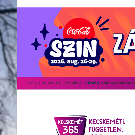
László
2026, augusztus 8., szombat
, boldog névnapot 