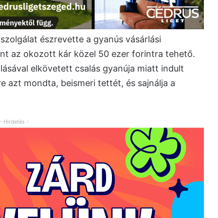
szolgálat észrevette a gyanús vásárlási
t az okozott kár közel 50 ezer forintra tehető.
sával elkövetett csalás gyanúja miatt indult
 azt mondta, beismeri tettét, és sajnálja a
- Hirdetés -