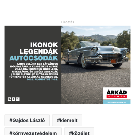
- Hirdetés -
Gajdos László
kiemelt
környezetvédelem
közélet