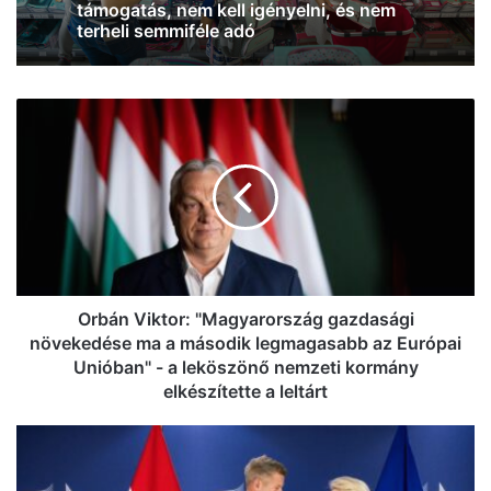
személyforgalom a Budapest-Belgrád
vasútvonalon
Orbán
Szondi Vanda: automatikusan, két
Viktor:
részletben érkezik az iskolakezdési
"Magyarország
támogatás, nem kell igényelni, és nem
gazdasági
terheli semmiféle adó
növekedése
ma
a
második
legmagasabb
az
Orbán Viktor: "Magyarország gazdasági
Európai
növekedése ma a második legmagasabb az Európai
Unióban"
Unióban" - a leköszönő nemzeti kormány
-
elkészítette a leltárt
a
leköszönő
Megnyílik
nemzeti
az
kormány
uniós