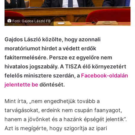
Fotó: Gajdos László FB
Gajdos László közölte, hogy azonnali
moratóriumot hirdet a védett erdők
fakitermelésére. Persze ez egyelőre nem
hivatalos jogszabály. A TISZA élő környezetért
felelős minisztere szerdán, a
Facebook-oldalán
jelentette be
döntését.
Mint írta, „nem engedhetjük tovább a
tarvágásokat, erdeink nem csupán faanyagot,
hanem a jövőnket és a hazánk épségét jelentik”.
Azt is megígérte, hogy szigorítja az ipari