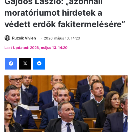
Gajdos László: „azonnali
moratóriumot hirdetek a
védett erdők fakitermelésére”
Ruzsik Vivien
2026, május 13. 14:20
Last Updated: 2026, május 13. 14:20
Facebook
X
Messenger