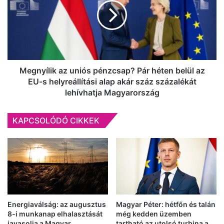
elkészítette
pénzcsap?
a
Pár
leltárt
héten
belül
az
EU-
s
Megnyílik az uniós pénzcsap? Pár héten belül az
helyreállítási
EU-s helyreállítási alap akár száz százalékát
alap
lehívhatja Magyarország
akár
száz
KAPCSOLÓDÓ CIKKEK
százalékát
lehívhatja
Magyarország
Energiaválság: az augusztus
Magyar Péter: hétfőn és talán
8-i munkanap elhalasztását
még kedden üzemben
javasolja a Magyar
tartható az utolsó turbina a