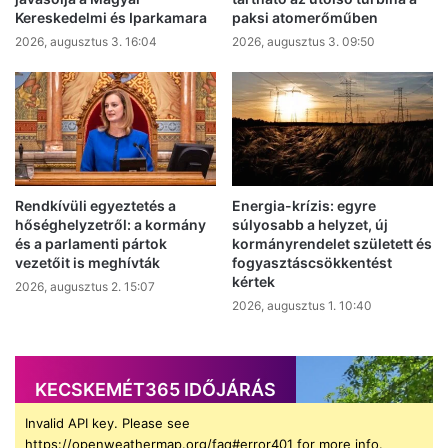
Kereskedelmi és Iparkamara
paksi atomerőműben
2026, augusztus 3. 16:04
2026, augusztus 3. 09:50
Rendkívüli egyeztetés a
Energia-krízis: egyre
hőséghelyzetről: a kormány
súlyosabb a helyzet, új
és a parlamenti pártok
kormányrendelet született és
vezetőit is meghívták
fogyasztáscsökkentést
kértek
2026, augusztus 2. 15:07
2026, augusztus 1. 10:40
KECSKEMÉT365 IDŐJÁRÁS
Invalid API key. Please see
https://openweathermap.org/faq#error401 for more info.