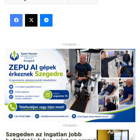
Facebook
X
Messenger
- Hirdetés -
- Hirdetés -