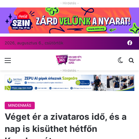
- Hirdetés -
Fa
2026, augusztus 6., csütörtök
Menü
Switch
Ke
- Hirdetés -
MINDENMÁS
Véget ér a zivataros idő, és a
nap is kisüthet hétfőn