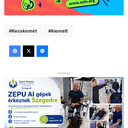
Kecskemét
kiemelt
Facebook
X
Messenger
- Hirdetés -