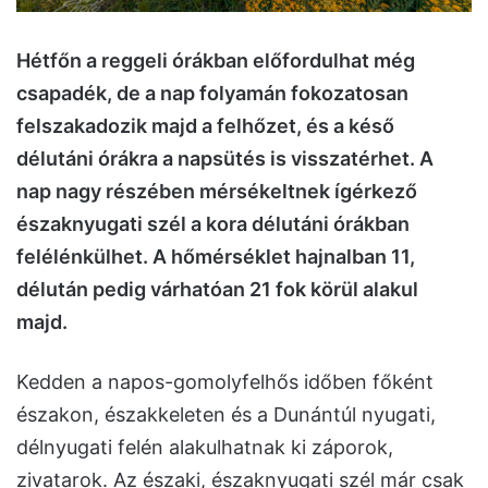
Hétfőn a reggeli órákban előfordulhat még
csapadék, de a nap folyamán fokozatosan
felszakadozik majd a felhőzet, és a késő
délutáni órákra a napsütés is visszatérhet. A
nap nagy részében mérsékeltnek ígérkező
északnyugati szél a kora délutáni órákban
felélénkülhet. A hőmérséklet hajnalban 11,
délután pedig várhatóan 21 fok körül alakul
majd.
Kedden a napos-gomolyfelhős időben főként
északon, északkeleten és a Dunántúl nyugati,
délnyugati felén alakulhatnak ki záporok,
zivatarok. Az északi, északnyugati szél már csak