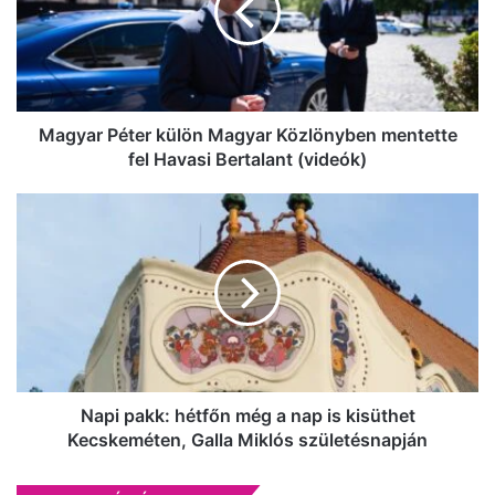
Közlönyben
mentette
fel
Havasi
Bertalant
(videók)
Magyar Péter külön Magyar Közlönyben mentette
fel Havasi Bertalant (videók)
Napi
pakk:
hétfőn
még
a
nap
is
kisüthet
Kecskeméten,
Galla
Napi pakk: hétfőn még a nap is kisüthet
Miklós
Kecskeméten, Galla Miklós születésnapján
születésnapján