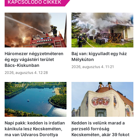
KAPCSOLÓDÓ CIKKEK
Háromezer négyzetméteren
Baj van: kigyulladt egy ház
ég egy vágástéri terület
Mélykúton
Bács-Kiskunban
2026, augusztus 4. 11:21
2026, augusztus 4. 12:28
Napi pakk: kedden is irdatlan
Kedden is velünk marad a
kánikula lesz Kecskeméten,
perzselő forróság
ma van Udvaros Dorottya
Kecskeméten, akár 39 fokot