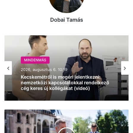
Dobai Tamás
MINDENMÁS
MINDENMÁS
2026, augusztus 6. 10:19
2026, augusztus 6. 07:12
Kecskemétről is megéri jelentkezni:
nemzetközi kapcsolatokkal rendelkező
Jön a harmadik tartós hőhullám: a jövő
cég keres új kollégákat (videó)
héten visszatér a forróság Kecskemétre
Magyar
Péter
külön
Magyar