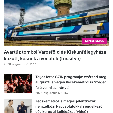
MINDENMÁS
Avartűz tombol Városföld és Kiskunfélegyháza
között, késnek a vonatok (frissítve)
2026, augusztus 6. 11:17
Teljes lett a SZIN programja: ezért éri meg
augusztus végén Kecskemétről is Szeged
felé venni az irányt!
2026, augusztus 6. 10:57
Kecskemétről is megéri jelentkezni:
nemzetközi kapcsolatokkal rendelkező
cég keres új kollégákat (videó)