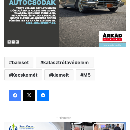
baleset
katasztrófavédelem
Kecskemét
kiemelt
M5
Facebook
X
Messenger
- Hirdetés -