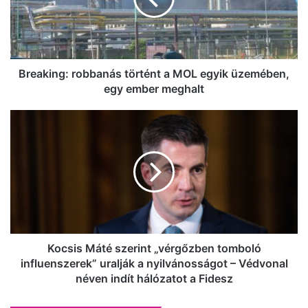
egyik
üzemében,
egy
ember
meghalt
Breaking: robbanás történt a MOL egyik üzemében,
egy ember meghalt
Kocsis
Máté
szerint
„vérgőzben
tomboló
influenszerek”
uralják
a
nyilvánosságot
–
Kocsis Máté szerint „vérgőzben tomboló
Védvonal
influenszerek” uralják a nyilvánosságot – Védvonal
néven
néven indít hálózatot a Fidesz
indít
hálózatot