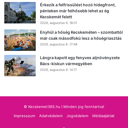
Érkezik a felfrissülést hozó hidegfront,
pénteken már felhősebb lehet az ég
Kecskemét felett
2026, augusztus 6. 18:01
Enyhül a hőség Kecskeméten – szombattól
már csak másodfokú lesz a hőségriasztás
2026, augusztus 6. 17:48
Lángra kapott egy fenyves aljnövényzete
Bács-kiskun vármegyében
2026, augusztus 6. 14:17
© Kecskemet365.hu I Minden jog fenntartva!
Impresszum
Adatvédelem
Jogvédelem
Médiaajánlat