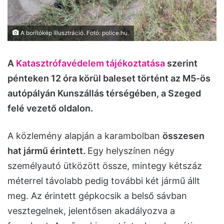
A borítókép illusztráció. Fotó: police.hu.
A
Katasztrófavédelem tájékoztatása
szerint
pénteken 12 óra körül baleset történt az M5-ös
autópályán Kunszállás térségében, a Szeged
felé vezető oldalon.
A közlemény alapján a karambolban
összesen
hat jármű érintett.
Egy helyszínen négy
személyautó ütközött össze, mintegy kétszáz
méterrel távolabb pedig további két jármű állt
meg. Az érintett gépkocsik a belső sávban
vesztegelnek, jelentősen akadályozva a