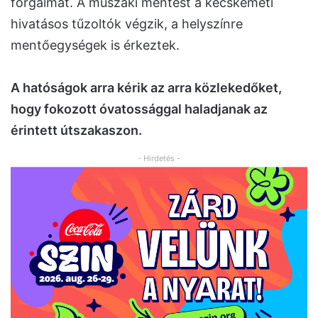
forgalmat. A műszaki mentést a kecskeméti
hivatásos tűzoltók végzik, a helyszínre
mentőegységek is érkeztek.
A hatóságok arra kérik az arra közlekedőket,
hogy fokozott óvatossággal haladjanak az
érintett útszakaszon.
- Hirdetés -