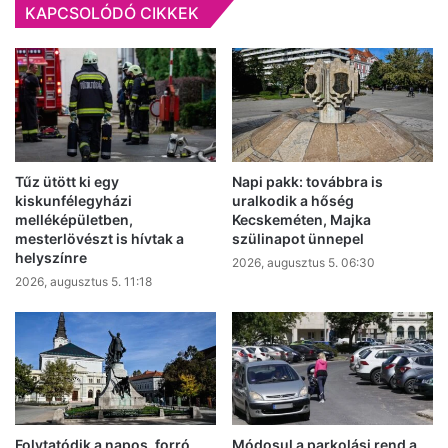
KAPCSOLÓDÓ CIKKEK
a
Fidesz
Tűz ütött ki egy
Napi pakk: továbbra is
kiskunfélegyházi
uralkodik a hőség
melléképületben,
Kecskeméten, Majka
mesterlövészt is hívtak a
szülinapot ünnepel
helyszínre
2026, augusztus 5. 06:30
2026, augusztus 5. 11:18
Folytatódik a napos, forró
Módosul a parkolási rend a