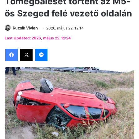
Tömegbaleset történt az M5-
ös Szeged felé vezető oldalán
Ruzsik Vivien
2026, május 22. 12:14
Last Updated: 2026, május 22. 12:24
Facebook
X
Messenger