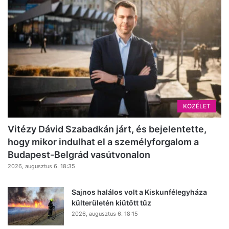
KÖZÉLET
Vitézy Dávid Szabadkán járt, és bejelentette,
hogy mikor indulhat el a személyforgalom a
Budapest-Belgrád vasútvonalon
2026, augusztus 6. 18:35
Sajnos halálos volt a Kiskunfélegyháza
külterületén kiütött tűz
2026, augusztus 6. 18:15