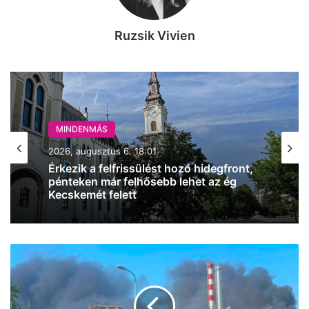
Ruzsik Vivien
MINDENMÁS
2026, augusztus 6. 18:01
Érkezik a felfrissülést hozó hidegfront,
pénteken már felhősebb lehet az ég
Kecskemét felett
Breaking:
robbanás
történt
a
MOL