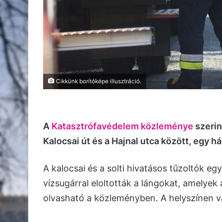
Cikkünk borítóképe illusztráció.
A
Katasztrófavédelem közleménye
szerin
Kalocsai út és a Hajnal utca között, egy h
A kalocsai és a solti hivatásos tűzoltók e
vízsugárral eloltották a lángokat, amelyek
olvasható a közleményben. A helyszínen va