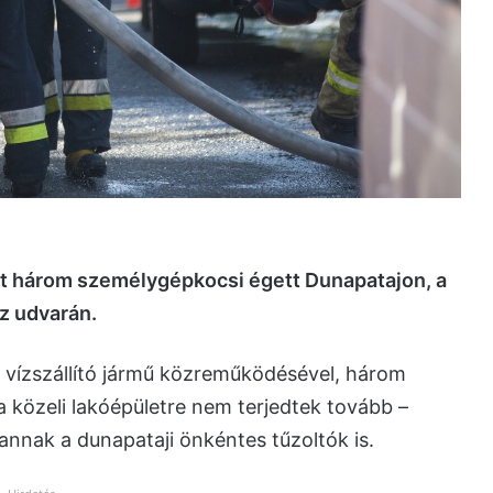
t három személygépkocsi égett Dunapatajon, a
áz udvarán.
gy vízszállító jármű közreműködésével, három
 a közeli lakóépületre nem terjedtek tovább –
nnak a dunapataji önkéntes tűzoltók is.