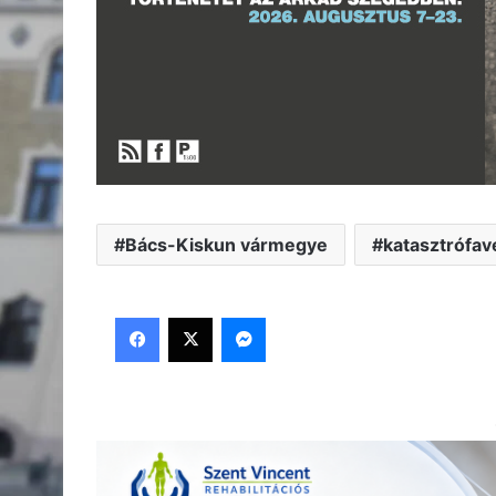
Bács-Kiskun vármegye
katasztrófa
Facebook
X
Messenger