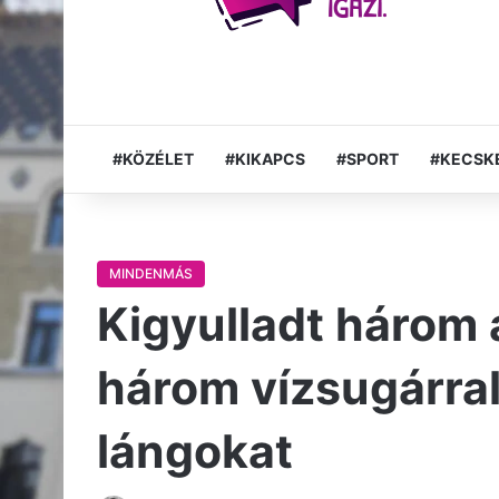
#KÖZÉLET
#KIKAPCS
#SPORT
#KECSK
MINDENMÁS
Kigyulladt három
három vízsugárral 
lángokat