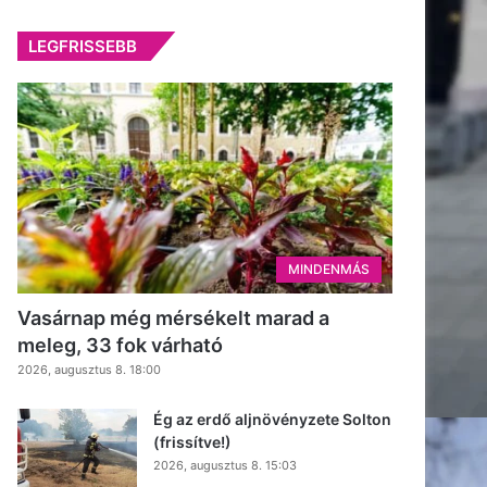
LEGFRISSEBB
MINDENMÁS
Vasárnap még mérsékelt marad a
meleg, 33 fok várható
2026, augusztus 8. 18:00
Ég az erdő aljnövényzete Solton
(frissítve!)
2026, augusztus 8. 15:03