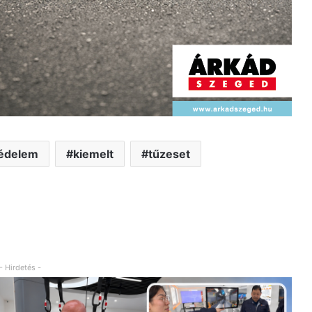
védelem
kiemelt
tűzeset
- Hirdetés -