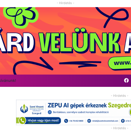
- Hirdetés -
kívánunk!
- Hirdetés -
- Hirdetés -