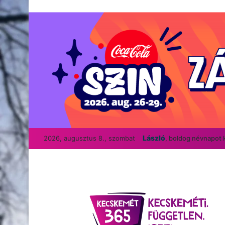
László
2026, augusztus 8., szombat
, boldog névnapot 