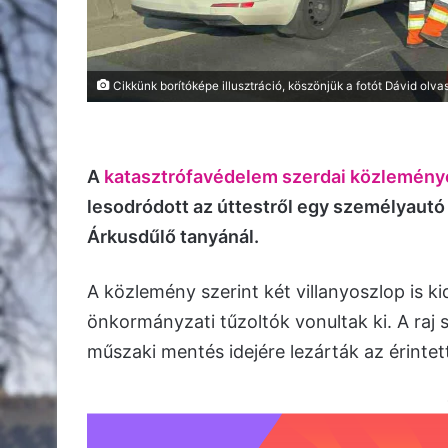
Cikkünk borítóképe illusztráció, köszönjük a fotót Dávid olv
A
katasztrófavédelem szerdai közlemén
lesodródott az úttestről egy személyautó
Árkusdűlő tanyánál.
A közlemény szerint két villanyoszlop is k
önkormányzati tűzoltók vonultak ki. A raj s
műszaki mentés idejére lezárták az érintet