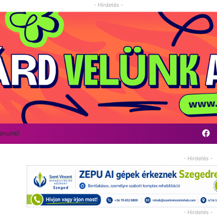
- Hirdetés -
F
vánunk!
- Hirdetés -
- Hirdetés -