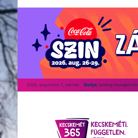
Ibolya
2026, augusztus 7., péntek
, boldog névnapot kí