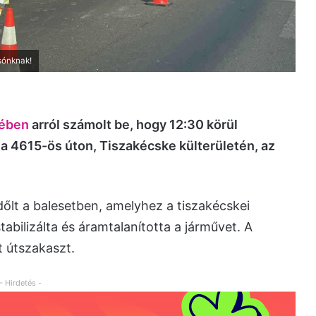
asónknak!
yében
arról számolt be, hogy 12:30 körül
 a 4615-ös úton, Tiszakécske külterületén, az
időlt a balesetben, amelyhez a tiszakécskei
tabilizálta és áramtalanította a járművet. A
t útszakaszt.
- Hirdetés -