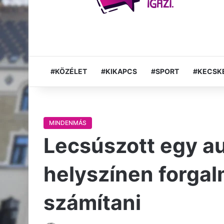
#KÖZÉLET
#KIKAPCS
#SPORT
#KECSK
MINDENMÁS
Lecsúszott egy au
helyszínen forgal
számítani