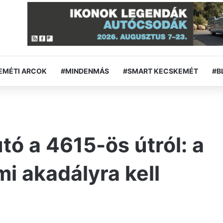
EMÉTI ARCOK
#MINDENMÁS
#SMART KECSKEMÉT
#B
tó a 4615-ös útról: a
mi akadályra kell