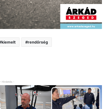
kiemelt
rendőrség
- Hirdetés -