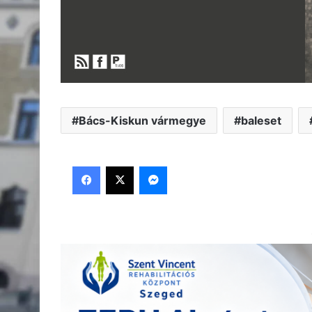
Bács-Kiskun vármegye
baleset
Facebook
X
Messenger