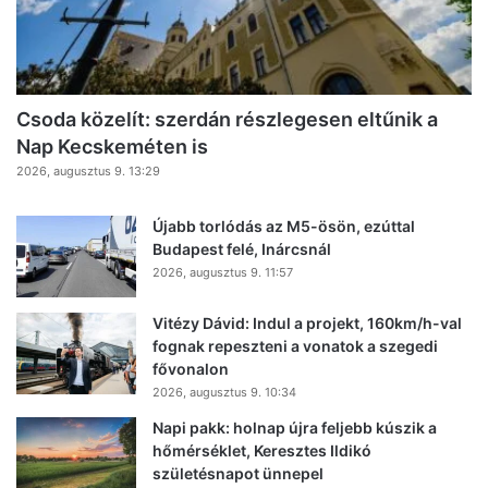
Csoda közelít: szerdán részlegesen eltűnik a
Nap Kecskeméten is
2026, augusztus 9. 13:29
Újabb torlódás az M5-ösön, ezúttal
Budapest felé, Inárcsnál
2026, augusztus 9. 11:57
Vitézy Dávid: Indul a projekt, 160km/h-val
fognak repeszteni a vonatok a szegedi
fővonalon
2026, augusztus 9. 10:34
Napi pakk: holnap újra feljebb kúszik a
hőmérséklet, Keresztes Ildikó
születésnapot ünnepel