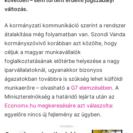
követően – sem történt érdemi jogszabályi
változás.
A kormányzati kommunikáció szerint a rendszer
átalakítása még folyamatban van. Szondi Vanda
kormányszóvivő korábban azt közölte, hogy
céljuk a magyar munkavállalók
foglalkoztatásának előtérbe helyezése a nagy
iparvállalatoknál, ugyanakkor bizonyos
ágazatokban továbbra is szükség lehet külföldi
munkaerőre – olvasható a
G7 elemzésében
. A
Miniszterelnökség a határidő lejárta után az
Economx.hu megkeresésére azt válaszolta
:
egyelőre nincs új fejlemény az ügyben.
- Hirdetés -