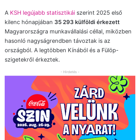
A
KSH legújabb statisztikái
szerint 2025 első
kilenc hónapjában
35 293 külföldi érkezett
Magyarországra munkavállalási céllal, miközben
hasonló nagyságrendben távoztak is az
országból. A legtöbben Kínából és a Fülöp-
szigetekről érkeztek.
- Hirdetés -