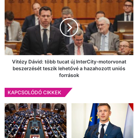
mentősök
Vitézy
(fotókkal)
Dávid:
több
tucat
új
InterCity-
motorvonat
beszerzését
teszik
lehetővé
Vitézy Dávid: több tucat új InterCity-motorvonat
a
beszerzését teszik lehetővé a hazahozott uniós
hazahozott
források
uniós
források
KAPCSOLÓDÓ CIKKEK