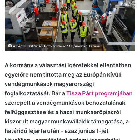
A kép illusztráció. Fotó forrása: MTI/Vasvári Tamás
A kormány a választási ígéretekkel ellentétben
egyelőre nem tiltotta meg az Európán kívüli
vendégmunkások magyarországi
foglalkoztatását. Bár a
Tisza Párt programjában
szerepelt a vendégmunkások behozatalának
felfüggesztése és a hazai munkaerőpiacról
kiszorult magyar munkavállalók támogatása, a
határidő lejárta után – azaz június 1-jét