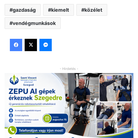
gazdaság
kiemelt
közélet
vendégmunkások
Facebook
X
Messenger
- Hirdetés -