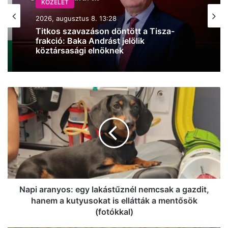
KÖZÉLET
KÖZÉLET
2026, augusztus 7. 19:47
2026, augusztus 8. 13:28
Iskolakezdési támogatás az
Titkos szavazáson döntött a Tisza-
önkormányzattól, mutatjuk, hogyan
frakció: Baka Andrást jelölik
juthatsz hozzá
köztársasági elnöknek
Napi
aranyos:
egy
lakástűznél
nemcsak
a
gazdit,
hanem
a
kutyusokat
Napi aranyos: egy lakástűznél nemcsak a gazdit,
is
hanem a kutyusokat is ellátták a mentősök
ellátták
(fotókkal)
a