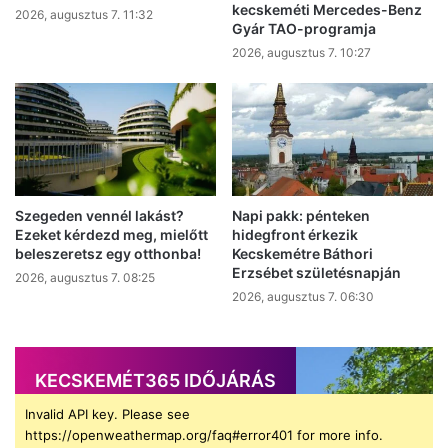
kecskeméti Mercedes-Benz
2026, augusztus 7. 11:32
Gyár TAO-programja
2026, augusztus 7. 10:27
Szegeden vennél lakást?
Napi pakk: pénteken
Ezeket kérdezd meg, mielőtt
hidegfront érkezik
beleszeretsz egy otthonba!
Kecskemétre Báthori
Erzsébet születésnapján
2026, augusztus 7. 08:25
2026, augusztus 7. 06:30
KECSKEMÉT365 IDŐJÁRÁS
Invalid API key. Please see
https://openweathermap.org/faq#error401 for more info.