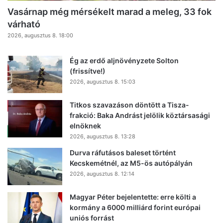
Vasárnap még mérsékelt marad a meleg, 33 fok
várható
2026, augusztus 8. 18:00
Ég az erdő aljnövényzete Solton
(frissítve!)
2026, augusztus 8. 15:03
Titkos szavazáson döntött a Tisza-
frakció: Baka Andrást jelölik köztársasági
elnöknek
2026, augusztus 8. 13:28
Durva ráfutásos baleset történt
Kecskemétnél, az M5-ös autópályán
2026, augusztus 8. 12:14
Magyar Péter bejelentette: erre költi a
kormány a 6000 milliárd forint európai
uniós forrást