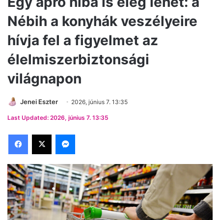
Egy apró hiba is elég lehet: a
Nébih a konyhák veszélyeire
hívja fel a figyelmet az
élelmiszerbiztonsági
világnapon
Jenei Eszter
2026, június 7. 13:35
Last Updated: 2026, június 7. 13:35
Facebook
X
Messenger