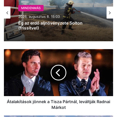
MINDENMÁS
2026, augusztus 8. 12:14
Durva ráfutásos baleset történt
Kecskemétnél, az M5-ös autópályán
Átalakítások
jönnek
a
Tisza
Pártnál,
leváltják
Radnai
Márkot
Átalakítások jönnek a Tisza Pártnál, leváltják Radnai
Márkot