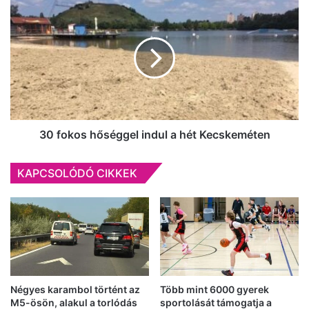
30
fokos
hőséggel
indul
a
hét
Kecskeméten
30 fokos hőséggel indul a hét Kecskeméten
KAPCSOLÓDÓ CIKKEK
Négyes karambol történt az
Több mint 6000 gyerek
M5-ösön, alakul a torlódás
sportolását támogatja a