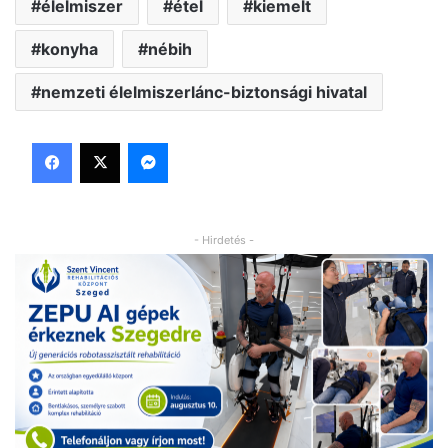
élelmiszer
étel
kiemelt
konyha
nébih
nemzeti élelmiszerlánc-biztonsági hivatal
Facebook
X
Messenger
- Hirdetés -