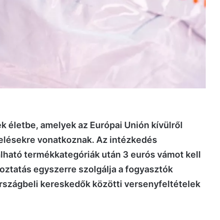
ek életbe, amelyek az Európai Unión kívülről
ndelésekre vonatkoznak. Az intézkedés
lható termékkategóriák után 3 eurós vámot kell
ltoztatás egyszerre szolgálja a fogyasztók
országbeli kereskedők közötti versenyfeltételek