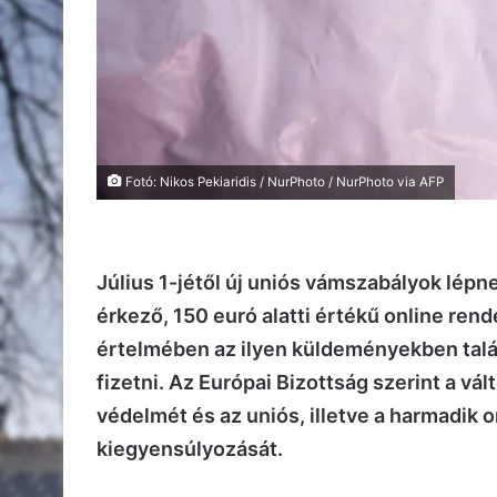
Fotó: Nikos Pekiaridis / NurPhoto / NurPhoto via AFP
Július 1-jétől új uniós vámszabályok lépn
érkező, 150 euró alatti értékű online re
értelmében az ilyen küldeményekben talá
fizetni. Az Európai Bizottság szerint a vá
védelmét és az uniós, illetve a harmadik 
kiegyensúlyozását.