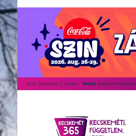
Ibolya
2026, augusztus 7., péntek
, boldog névnapot kí