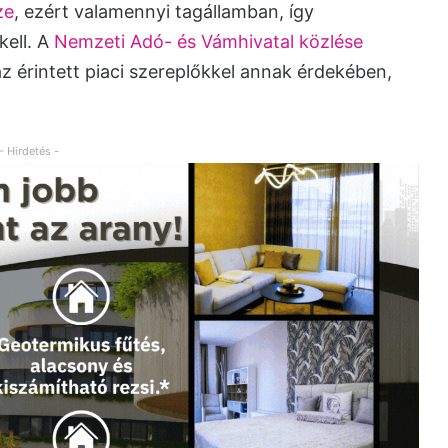
ze
, ezért valamennyi tagállamban, így
kell. A
Nemzeti Adó- és Vámhivatal közlése
z érintett piaci szereplőkkel annak érdekében,
- Hirdetés -