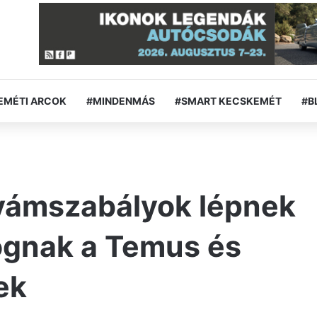
EMÉTI ARCOK
#MINDENMÁS
#SMART KECSKEMÉT
#B
 vámszabályok lépnek
fognak a Temus és
ek