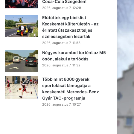
Coca-Cola Szegeden!
2026, augusztus 7. 12:29
Elütöttek egy biciklist
Kecskemét külterületén – az
érintett útszakaszt teljes
szélességében lezárták
2026, augusztus 7. 11:53
Négyes karambol történt az M5-
ösön, alakul a torlódás
2026, augusztus 7. 11:32
Több mint 6000 gyerek
sportolását támogatja a
kecskeméti Mercedes-Benz
Gyár TAO-programja
2026, augusztus 7. 10:27