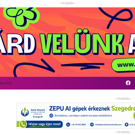
- Hirdetés -
F
vánunk!
- Hirdetés -
- Hirdetés -