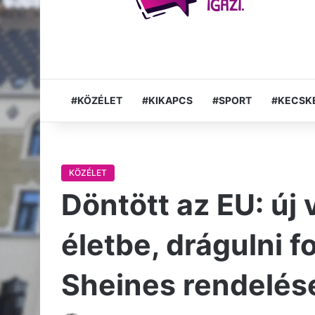
#KÖZÉLET
#KIKAPCS
#SPORT
#KECSK
KÖZÉLET
Döntött az EU: új
életbe, drágulni 
Sheines rendelés