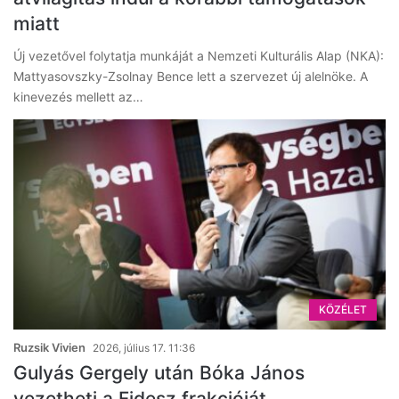
miatt
Új vezetővel folytatja munkáját a Nemzeti Kulturális Alap (NKA):
Mattyasovszky-Zsolnay Bence lett a szervezet új alelnöke. A
kinevezés mellett az…
KÖZÉLET
Ruzsik Vivien
2026, július 17. 11:36
Gulyás Gergely után Bóka János
vezetheti a Fidesz frakcióját