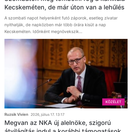
Kecskeméten, de már úton van a lehűlés
A szombati napot helyenként futó záporok, esetleg zivatar
nyithatják, de napközben már több órára kisüt a nap
Kecskeméten. Időnként megnövekszik…
KÖZÉLET
Ruzsik Vivien
2026, július 17. 13:17
Megvan az NKA új alelnöke, szigorú
átvilágítás indul a korábbi támogatások