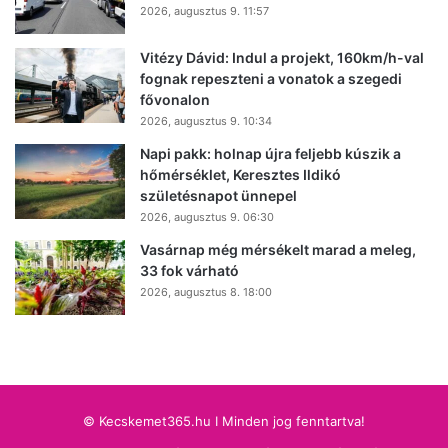
2026, augusztus 9. 11:57
Vitézy Dávid: Indul a projekt, 160km/h-val
fognak repeszteni a vonatok a szegedi
fővonalon
2026, augusztus 9. 10:34
Napi pakk: holnap újra feljebb kúszik a
hőmérséklet, Keresztes Ildikó
születésnapot ünnepel
2026, augusztus 9. 06:30
Vasárnap még mérsékelt marad a meleg,
33 fok várható
2026, augusztus 8. 18:00
© Kecskemet365.hu I Minden jog fenntartva!