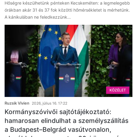
Hőségre készülhetünk pénteken Kecskeméten: a legmelegebb
órákban akár 31 és 37 fok közötti hőmérsékletet is mérhetünk.
A kánikulában ne feledkezzünk…
KÖZÉLET
Ruzsik Vivien
2026, július 16. 17:22
Kormányszóvivői sajtótájékoztató:
hamarosan elindulhat a személyszállítás
a Budapest–Belgrád vasútvonalon,