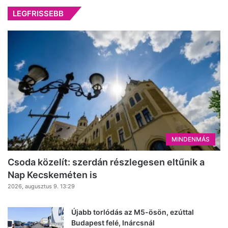
LEGFRISSEBB
MINDENMÁS
Csoda közelít: szerdán részlegesen eltűnik a
Nap Kecskeméten is
2026, augusztus 9. 13:29
Újabb torlódás az M5-ösön, ezúttal
Budapest felé, Inárcsnál