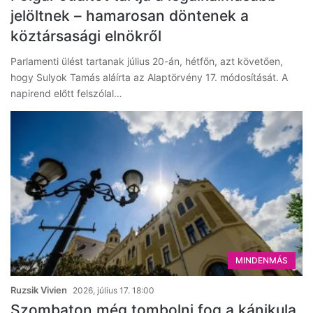
jelöltnek – hamarosan döntenek a
köztársasági elnökről
Parlamenti ülést tartanak július 20-án, hétfőn, azt követően,
hogy Sulyok Tamás aláírta az Alaptörvény 17. módosítását. A
napirend előtt felszólal…
MINDENMÁS
Ruzsik Vivien
2026, július 17. 18:00
Szombaton még tombolni fog a kánikula