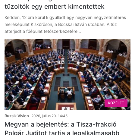
tűzoltók egy embert kimentettek
Kedden, 12 óra körül kigyulladt egy negyven négyzetméteres
melléképület Kiskőrösön, a Bocskai István utcában. A tűz
átterjedt a főépület tetőszerkezetére…
KÖZÉLET
Ruzsik Vivien
2026, július 20. 14:45
Megvan a bejelentés: a Tisza-frakció
Polgár Juditot tartja a legalkalmasabb