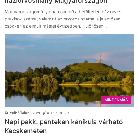
háziorvoshiány Magyarországon
Magyarországon folyamatosan nő a betöltetlen háziorvosi
praxisok száma, valamint az orvosok száma is jelentősen
csökken az elmúlt másfél évtizedben. Különösen…
MINDENMÁS
Ruzsik Vivien
2026, július 17. 06:30
Napi pakk: pénteken kánikula várható
Kecskeméten