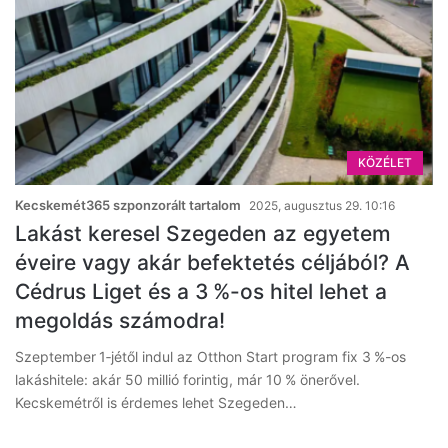
KÖZÉLET
Kecskemét365 szponzorált tartalom
2025, augusztus 29. 10:16
Lakást keresel Szegeden az egyetem
éveire vagy akár befektetés céljából? A
Cédrus Liget és a 3 %-os hitel lehet a
megoldás számodra!
Szeptember 1‑jétől indul az Otthon Start program fix 3 %-os
lakáshitele: akár 50 millió forintig, már 10 % önerővel.
Kecskemétről is érdemes lehet Szegeden…