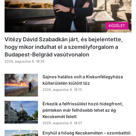
KÖZÉLET
Vitézy Dávid Szabadkán járt, és bejelentette,
hogy mikor indulhat el a személyforgalom a
Budapest-Belgrád vasútvonalon
2026, augusztus 6. 18:35
Sajnos halálos volt a Kiskunfélegyháza
külterületén kiütött tűz
2026, augusztus 6. 18:15
Érkezik a felfrissülést hozó hidegfront,
pénteken már felhősebb lehet az ég
Kecskemét felett
2026, augusztus 6. 18:01
Enyhül a hőség Kecskeméten – szombattól