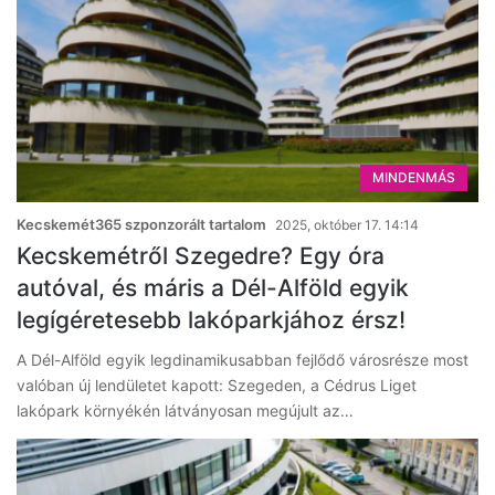
MINDENMÁS
Kecskemét365 szponzorált tartalom
2025, október 17. 14:14
Kecskemétről Szegedre? Egy óra
autóval, és máris a Dél-Alföld egyik
legígéretesebb lakóparkjához érsz!
A Dél-Alföld egyik legdinamikusabban fejlődő városrésze most
valóban új lendületet kapott: Szegeden, a Cédrus Liget
lakópark környékén látványosan megújult az…