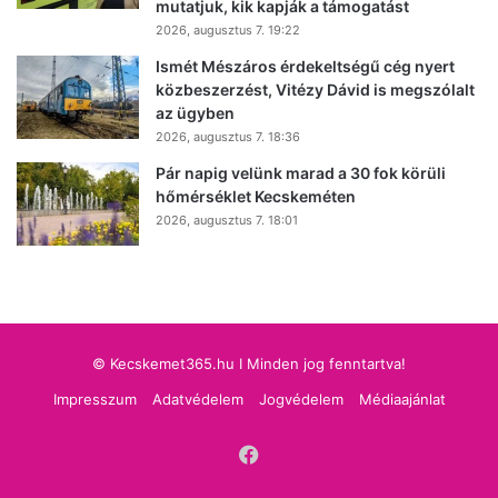
mutatjuk, kik kapják a támogatást
2026, augusztus 7. 19:22
Ismét Mészáros érdekeltségű cég nyert
közbeszerzést, Vitézy Dávid is megszólalt
az ügyben
2026, augusztus 7. 18:36
Pár napig velünk marad a 30 fok körüli
hőmérséklet Kecskeméten
2026, augusztus 7. 18:01
© Kecskemet365.hu I Minden jog fenntartva!
Impresszum
Adatvédelem
Jogvédelem
Médiaajánlat
Facebook