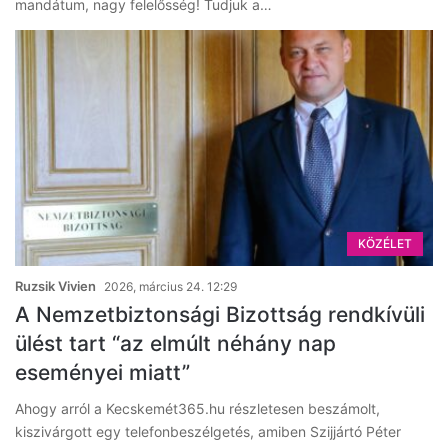
mandátum, nagy felelősség! Tudjuk a…
KÖZÉLET
Ruzsik Vivien
2026, március 24. 12:29
A Nemzetbiztonsági Bizottság rendkívüli
ülést tart “az elmúlt néhány nap
eseményei miatt”
Ahogy arról a Kecskemét365.hu részletesen beszámolt,
kiszivárgott egy telefonbeszélgetés, amiben Szijjártó Péter