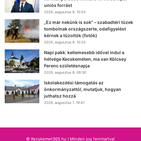
uniós forrást
2026, augusztus 8. 10:54
„Ez már nekünk is sok” – szabadtéri tüzek
tombolnak országszerte, odafigyelést
kérnek a tűzoltók (fotók)
2026, augusztus 8. 10:20
Napi pakk: kellemesebb idővel indul a
hétvége Kecskeméten, ma van Kölcsey
Ferenc születésnapja
2026, augusztus 8. 06:30
Iskolakezdési támogatás az
önkormányzattól, mutatjuk, hogyan
juthatsz hozzá
2026, augusztus 7. 19:47
© Kecskemet365.hu I Minden jog fenntartva!