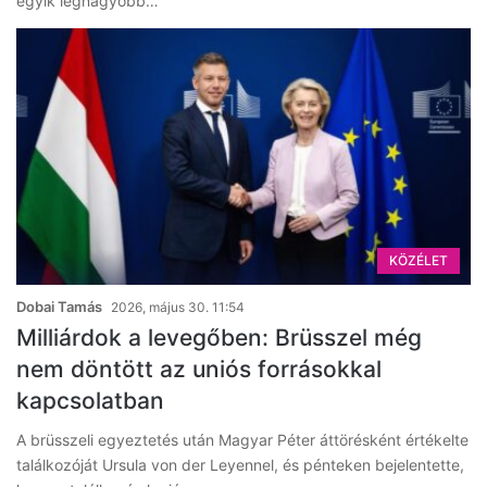
egyik legnagyobb…
KÖZÉLET
Dobai Tamás
2026, május 30. 11:54
Milliárdok a levegőben: Brüsszel még
nem döntött az uniós forrásokkal
kapcsolatban
A brüsszeli egyeztetés után Magyar Péter áttörésként értékelte
találkozóját Ursula von der Leyennel, és pénteken bejelentette,