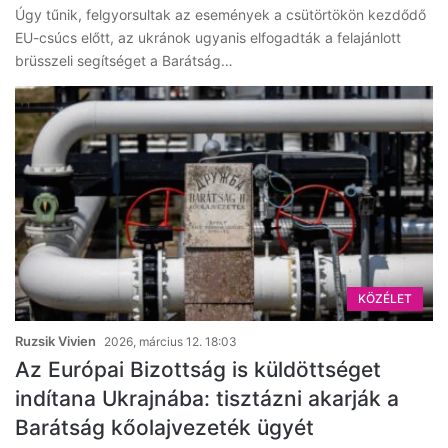
Úgy tűnik, felgyorsultak az események a csütörtökön kezdődő
EU-csúcs előtt, az ukránok ugyanis elfogadták a felajánlott
brüsszeli segítséget a Barátság…
KÖZÉLET
Ruzsik Vivien
2026, március 12. 18:03
Az Európai Bizottság is küldöttséget
indítana Ukrajnába: tisztázni akarják a
Barátság kőolajvezeték ügyét