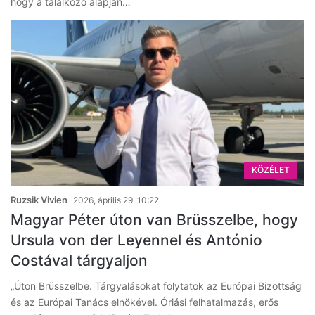
hogy a találkozó alapján…
KÖZÉLET
Ruzsik Vivien
2026, április 29. 10:22
Magyar Péter úton van Brüsszelbe, hogy
Ursula von der Leyennel és António
Costával tárgyaljon
„Úton Brüsszelbe. Tárgyalásokat folytatok az Európai Bizottság
és az Európai Tanács elnökével. Óriási felhatalmazás, erős