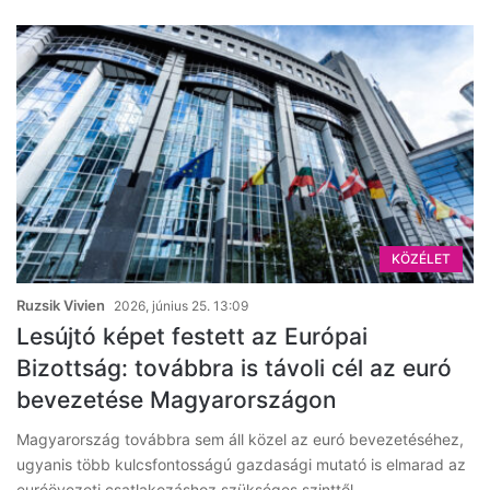
KÖZÉLET
Ruzsik Vivien
2026, június 25. 13:09
Lesújtó képet festett az Európai
Bizottság: továbbra is távoli cél az euró
bevezetése Magyarországon
Magyarország továbbra sem áll közel az euró bevezetéséhez,
ugyanis több kulcsfontosságú gazdasági mutató is elmarad az
euróövezeti csatlakozáshoz szükséges szinttől.…