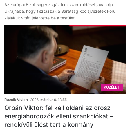
Az Európai Bizottság vizsgálati misszió küldését javasolja
Ukrajnába, hogy tisztázzák a Barátság kőolajvezeték körül
kialakult vitát, jelentette be a testület…
KÖZÉLET
Ruzsik Vivien
2026, március 9. 13:55
Orbán Viktor: fel kell oldani az orosz
energiahordozók elleni szankciókat –
rendkívüli ülést tart a kormány