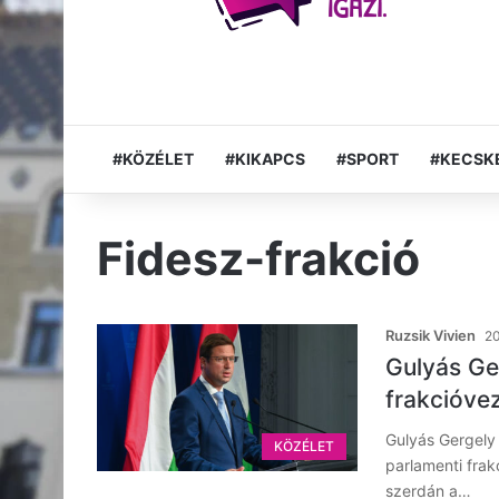
#KÖZÉLET
#KIKAPCS
#SPORT
#KECSK
Fidesz-frakció
Ruzsik Vivien
20
Gulyás Ge
frakcióve
Gulyás Gergely 
KÖZÉLET
parlamenti frak
szerdán a…