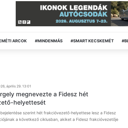
EMÉTI ARCOK
#MINDENMÁS
#SMART KECSKEMÉT
#B
26, április 29. 13:01
rgely megnevezte a Fidesz hét
zető-helyettesét
bejelentése szerint hét frakcióvezető-helyettese lesz a Fidesz
ciójának a következő ciklusban, akiket a Fidesz frakcióvezetője