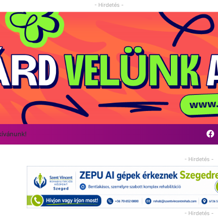
- Hirdetés -
kívánunk!
- Hirdetés -
- Hirdetés -