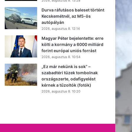
2026, augusztus 8. 13:28
Durva ráfutásos baleset történt
Kecskemétnél, az M5-ös
autópályán
2026, augusztus 8. 12:14
Magyar Péter bejelentette: erre
költi a kormány a 6000 milliárd
forint európai uniós forrást
2026, augusztus 8. 10:54
„Ez már nekünk is sok” –
szabadtéri tüzek tombolnak
országszerte, odafigyelést
kérnek a tűzoltók (fotók)
2026, augusztus 8. 10:20