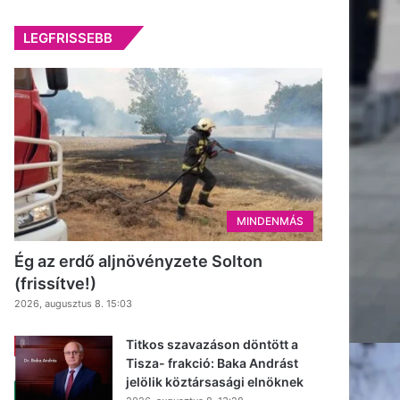
LEGFRISSEBB
MINDENMÁS
Ég az erdő aljnövényzete Solton
(frissítve!)
2026, augusztus 8. 15:03
Titkos szavazáson döntött a
Tisza- frakció: Baka Andrást
jelölik köztársasági elnöknek