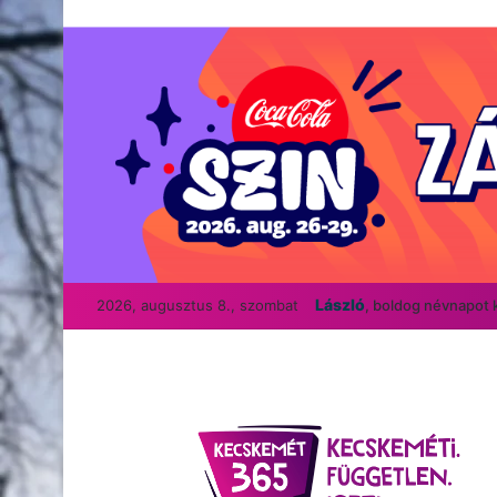
László
2026, augusztus 8., szombat
, boldog névnapot 