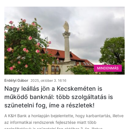
MINDENMÁS
Erdélyi Gábor
2025, október 3. 16:16
Nagy leállás jön a Kecskeméten is
működő banknál: több szolgáltatás is
szünetelni fog, íme a részletek!
A K&H Bank a honlapján bejelentette, hogy karbantartás, illetve
az informatikai rendszerek fejlesztése miatt több
szolgáltatásuk is szünetelni fog október 3-án, illetve…