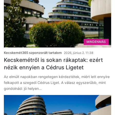
MINDENMÁS
Kecskemét365 szponzorált tartalom
2026, június 2. 11:38
Kecskemétről is sokan rákaptak: ezért
nézik ennyien a Cédrus Ligetet
Az elmúlt napokban rengetegen kérdeztétek, miért lett ennyire
felkapott a szegedi Cédrus Liget. A válasz egyszerűbb, mint
gondolnád: jó helyen…