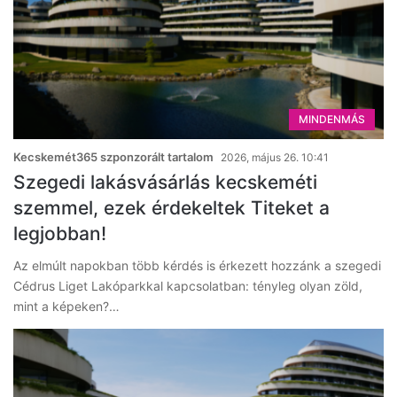
MINDENMÁS
Kecskemét365 szponzorált tartalom
2026, május 26. 10:41
Szegedi lakásvásárlás kecskeméti
szemmel, ezek érdekeltek Titeket a
legjobban!
Az elmúlt napokban több kérdés is érkezett hozzánk a szegedi
Cédrus Liget Lakóparkkal kapcsolatban: tényleg olyan zöld,
mint a képeken?…