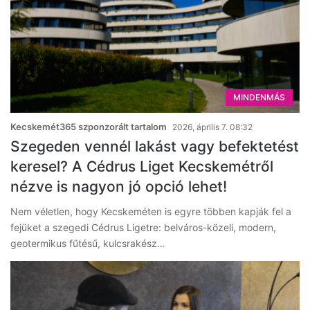
MINDENMÁS
Kecskemét365 szponzorált tartalom
2026, április 7. 08:32
Szegeden vennél lakást vagy befektetést
keresel? A Cédrus Liget Kecskemétről
nézve is nagyon jó opció lehet!
Nem véletlen, hogy Kecskeméten is egyre többen kapják fel a
fejüket a szegedi Cédrus Ligetre: belváros-közeli, modern,
geotermikus fűtésű, kulcsrakész…