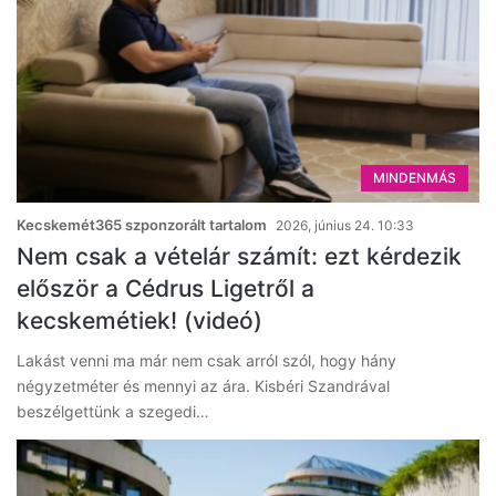
MINDENMÁS
Kecskemét365 szponzorált tartalom
2026, június 24. 10:33
Nem csak a vételár számít: ezt kérdezik
először a Cédrus Ligetről a
kecskemétiek! (videó)
Lakást venni ma már nem csak arról szól, hogy hány
négyzetméter és mennyi az ára. Kisbéri Szandrával
beszélgettünk a szegedi…