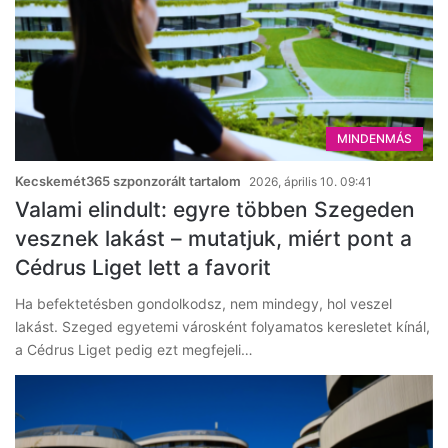
MINDENMÁS
Kecskemét365 szponzorált tartalom
2026, április 10. 09:41
Valami elindult: egyre többen Szegeden
vesznek lakást – mutatjuk, miért pont a
Cédrus Liget lett a favorit
Ha befektetésben gondolkodsz, nem mindegy, hol veszel
lakást. Szeged egyetemi városként folyamatos keresletet kínál,
a Cédrus Liget pedig ezt megfejeli…