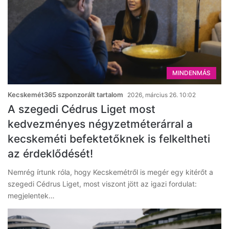
MINDENMÁS
Kecskemét365 szponzorált tartalom
2026, március 26. 10:02
A szegedi Cédrus Liget most
kedvezményes négyzetméterárral a
kecskeméti befektetőknek is felkeltheti
az érdeklődését!
Nemrég írtunk róla, hogy Kecskemétről is megér egy kitérőt a
szegedi Cédrus Liget, most viszont jött az igazi fordulat:
megjelentek…