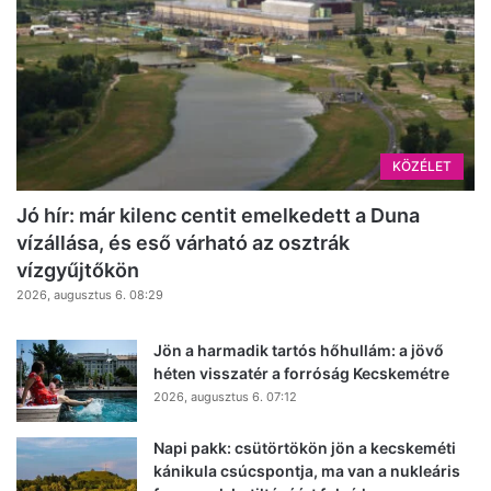
KÖZÉLET
Jó hír: már kilenc centit emelkedett a Duna
vízállása, és eső várható az osztrák
vízgyűjtőkön
2026, augusztus 6. 08:29
Jön a harmadik tartós hőhullám: a jövő
héten visszatér a forróság Kecskemétre
2026, augusztus 6. 07:12
Napi pakk: csütörtökön jön a kecskeméti
kánikula csúcspontja, ma van a nukleáris