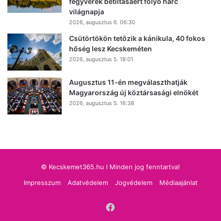
fegyverek betiltásáért folyó harc
világnapja
2026, augusztus 6. 06:30
Csütörtökön tetőzik a kánikula, 40 fokos
hőség lesz Kecskeméten
2026, augusztus 5. 18:01
Augusztus 11-én megválaszthatják
Magyarország új köztársasági elnökét
2026, augusztus 5. 16:38
© Kecskemet365.hu I Minden jog fenntartva!
Impresszum
Adatvédelem
Jogvédelem
Médiaajánlat
Facebook