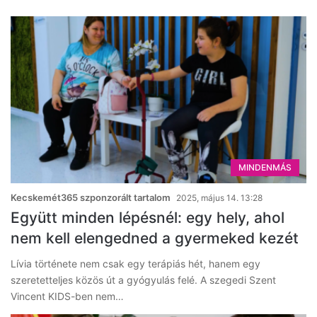
MINDENMÁS
Kecskemét365 szponzorált tartalom
2025, május 14. 13:28
Együtt minden lépésnél: egy hely, ahol
nem kell elengedned a gyermeked kezét
Lívia története nem csak egy terápiás hét, hanem egy
szeretetteljes közös út a gyógyulás felé. A szegedi Szent
Vincent KIDS-ben nem…