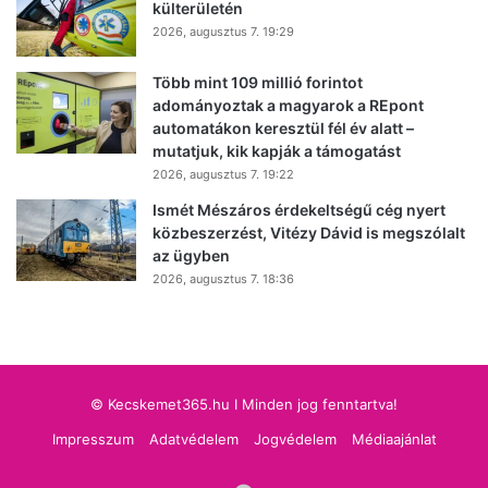
külterületén
2026, augusztus 7. 19:29
Több mint 109 millió forintot
adományoztak a magyarok a REpont
automatákon keresztül fél év alatt –
mutatjuk, kik kapják a támogatást
2026, augusztus 7. 19:22
Ismét Mészáros érdekeltségű cég nyert
közbeszerzést, Vitézy Dávid is megszólalt
az ügyben
2026, augusztus 7. 18:36
© Kecskemet365.hu I Minden jog fenntartva!
Impresszum
Adatvédelem
Jogvédelem
Médiaajánlat