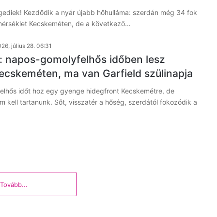
egediek! Kezdődik a nyár újabb hőhulláma: szerdán még 34 fok
őmérséklet Kecskeméten, de a következő…
26, július 28. 06:31
: napos-gomolyfelhős időben lesz
ecskeméten, ma van Garfield szülinapja
lhős időt hoz egy gyenge hidegfront Kecskemétre, de
 kell tartanunk. Sőt, visszatér a hőség, szerdától fokozódik a
Tovább...