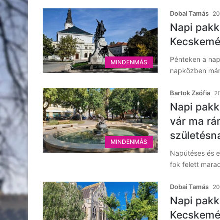
Dobai Tamás
20
Napi pakk:
Kecskemét
Pénteken a nap
MINDENMÁS
napközben már 
Bartok Zsófia
20
Napi pakk
vár ma rá
születésn
MINDENMÁS
Napütéses és e
fok felett mara
Dobai Tamás
20
Napi pakk
Kecskemé