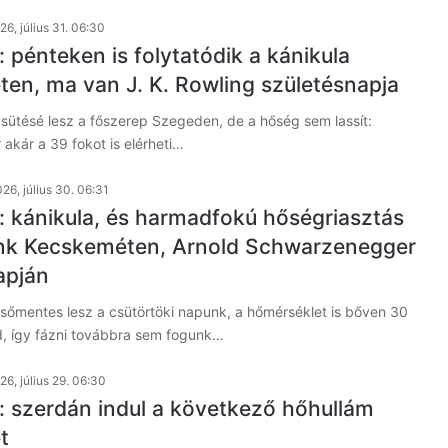
26, július 31. 06:30
 pénteken is folytatódik a kánikula
en, ma van J. K. Rowling születésnapja
sütésé lesz a főszerep Szegeden, de a hőség sem lassít:
akár a 39 fokot is elérheti…
26, július 30. 06:31
: kánikula, és harmadfokú hőségriasztás
nk Kecskeméten, Arnold Schwarzenegger
apján
sőmentes lesz a csütörtöki napunk, a hőmérséklet is bőven 30
d, így fázni továbbra sem fogunk…
26, július 29. 06:30
: szerdán indul a következő hőhullám
t