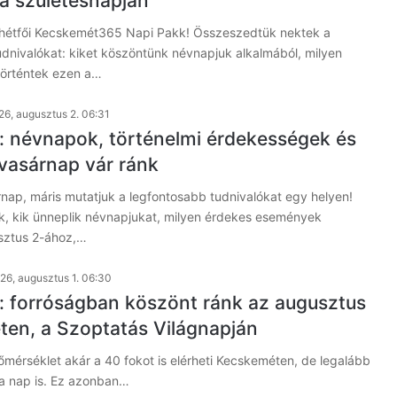
a születésnapján
hétfői Kecskemét365 Napi Pakk! Összeszedtük nektek a
dnivalókat: kiket köszöntünk névnapjuk alkalmából, milyen
örténtek ezen a…
26, augusztus 2. 06:31
: névnapok, történelmi érdekességek és
 vasárnap vár ránk
rnap, máris mutatjuk a legfontosabb tudnivalókat egy helyen!
k, kik ünneplik névnapjukat, milyen érdekes események
sztus 2-ához,…
26, augusztus 1. 06:30
: forróságban köszönt ránk az augusztus
en, a Szoptatás Világnapján
mérséklet akár a 40 fokot is elérheti Kecskeméten, de legalább
 a nap is. Ez azonban…