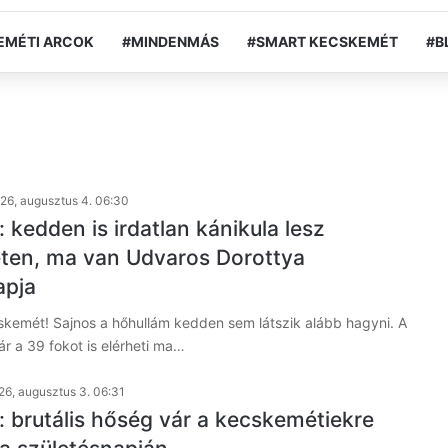
EMÉTI ARCOK
#MINDENMÁS
#SMART KECSKEMÉT
#B
26, augusztus 4. 06:30
 kedden is irdatlan kánikula lesz
en, ma van Udvaros Dorottya
apja
skemét! Sajnos a hőhullám kedden sem látszik alább hagyni. A
r a 39 fokot is elérheti ma…
26, augusztus 3. 06:31
: brutális hőség vár a kecskemétiekre