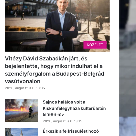
KÖZÉLET
Vitézy Dávid Szabadkán járt, és
bejelentette, hogy mikor indulhat el a
személyforgalom a Budapest-Belgrád
vasútvonalon
2026, augusztus 6. 18:35
Sajnos halálos volt a
Kiskunfélegyháza külterületén
kiütött tűz
2026, augusztus 6. 18:15
Érkezik a felfrissülést hozó