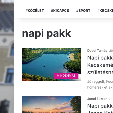
#KÖZÉLET
#KIKAPCS
#SPORT
#KECSK
napi pakk
Dobai Tamás
20
Napi pakk:
Kecskemét
születésn
MINDENMÁS
Jó reggelt, Kec
hőmérséklet aká
Jenei Eszter
20
Napi pakk