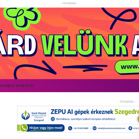
- Hirdetés -
névnapot kívánunk!
- Hirdetés -