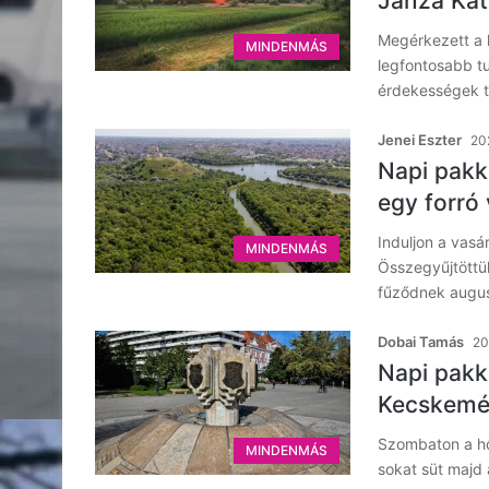
Janza Kat
Megérkezett a 
MINDENMÁS
legfontosabb tu
érdekességek t
Jenei Eszter
20
Napi pakk
egy forró
Induljon a vasá
MINDENMÁS
Összegyűjtöttü
fűződnek augu
Dobai Tamás
20
Napi pakk
Kecskemét
Szombaton a hő
MINDENMÁS
sokat süt majd