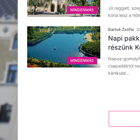
Jó reggelt, sz
MINDENMÁS
körül lesz a h
Bartok Zsófia
20
Napi pakk
részünk K
Napos-gomolyfe
MINDENMÁS
csapadéktól nem
kánikula!…