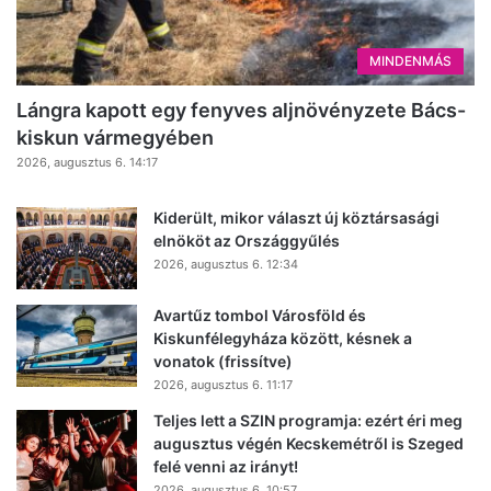
MINDENMÁS
Lángra kapott egy fenyves aljnövényzete Bács-
kiskun vármegyében
2026, augusztus 6. 14:17
Kiderült, mikor választ új köztársasági
elnököt az Országgyűlés
2026, augusztus 6. 12:34
Avartűz tombol Városföld és
Kiskunfélegyháza között, késnek a
vonatok (frissítve)
2026, augusztus 6. 11:17
Teljes lett a SZIN programja: ezért éri meg
augusztus végén Kecskemétről is Szeged
felé venni az irányt!
2026, augusztus 6. 10:57