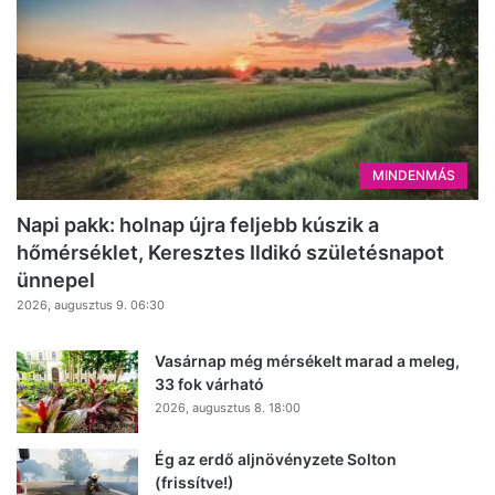
MINDENMÁS
Napi pakk: holnap újra feljebb kúszik a
hőmérséklet, Keresztes Ildikó születésnapot
ünnepel
2026, augusztus 9. 06:30
Vasárnap még mérsékelt marad a meleg,
33 fok várható
2026, augusztus 8. 18:00
Ég az erdő aljnövényzete Solton
(frissítve!)