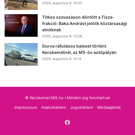
2026, augusztus 8. 15:03
Titkos szavazáson döntött a Tisza-
frakció: Baka Andrást jelölik köztársasági
elnöknek
2026, augusztus 8. 13:28
Durva ráfutásos baleset történt
Kecskemétnél, az M5-ös autópályán
2026, augusztus 8. 12:14
© Kecskemet365.hu I Minden jog fenntartva!
Impresszum
Adatvédelem
Jogvédelem
Médiaajánlat
Facebook