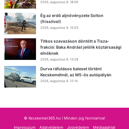
2026, augusztus 8. 18:00
Ég az erdő aljnövényzete Solton
(frissítve!)
2026, augusztus 8. 15:03
Titkos szavazáson döntött a Tisza-
frakció: Baka Andrást jelölik köztársasági
elnöknek
2026, augusztus 8. 13:28
Durva ráfutásos baleset történt
Kecskemétnél, az M5-ös autópályán
2026, augusztus 8. 12:14
© Kecskemet365.hu I Minden jog fenntartva!
Impresszum
Adatvédelem
Jogvédelem
Médiaajánlat