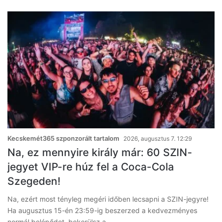
Kecskemét365 szponzorált tartalom
2026, augusztus 7. 12:29
Na, ez mennyire király már: 60 SZIN-
jegyet VIP-re húz fel a Coca-Cola
Szegeden!
Na, ezért most tényleg megéri időben lecsapni a SZIN-jegyre!
Ha augusztus 15-én 23:59-ig beszerzed a kedvezményes
normál belépődet, bekerülsz a…