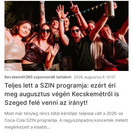
Kecskemét365 szponzorált tartalom
2026, augusztus 6. 10:57
Teljes lett a SZIN programja: ezért éri
meg augusztus végén Kecskemétről is
Szeged felé venni az irányt!
Most már tényleg nincs több kérdőjel: teljessé vált a 2026-os
Coca-Cola SZIN programja. A nagyszínpados koncertek mellett
megérkezett a kisebb…