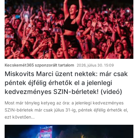
Kecskemét365 szponzorált tartalom
2026, július 30. 15:09
Miskovits Marci üzent nektek: már csak
péntek éjfélig érhetők el a jelenlegi
kedvezményes SZIN-bérletek! (videó)
Most már tényleg ketyeg az óra: a jelenlegi kedvezményes
SZIN-bérletek már csak július 31-ig, péntek éjfélig érhetők el,
ezt követően…