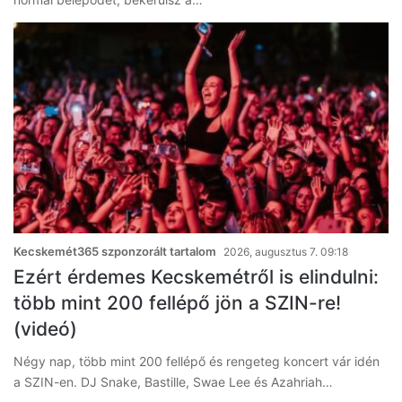
Kecskemét365 szponzorált tartalom
2026, augusztus 7. 09:18
Ezért érdemes Kecskemétről is elindulni:
több mint 200 fellépő jön a SZIN-re!
(videó)
Négy nap, több mint 200 fellépő és rengeteg koncert vár idén
a SZIN-en. DJ Snake, Bastille, Swae Lee és Azahriah…