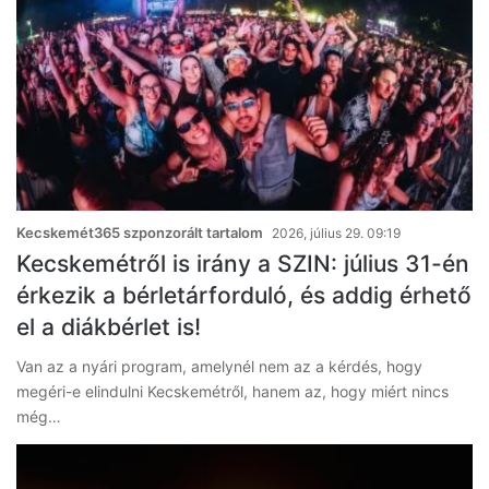
Kecskemét365 szponzorált tartalom
2026, július 29. 09:19
Kecskemétről is irány a SZIN: július 31-én
érkezik a bérletárforduló, és addig érhető
el a diákbérlet is!
Van az a nyári program, amelynél nem az a kérdés, hogy
megéri-e elindulni Kecskemétről, hanem az, hogy miért nincs
még…