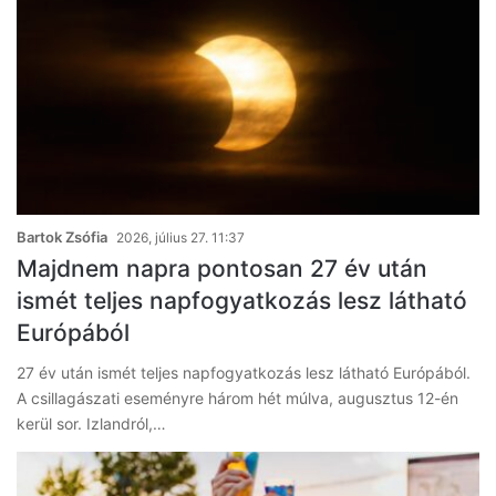
Bartok Zsófia
2026, július 27. 11:37
Majdnem napra pontosan 27 év után
ismét teljes napfogyatkozás lesz látható
Európából
27 év után ismét teljes napfogyatkozás lesz látható Európából.
A csillagászati eseményre három hét múlva, augusztus 12-én
kerül sor. Izlandról,…