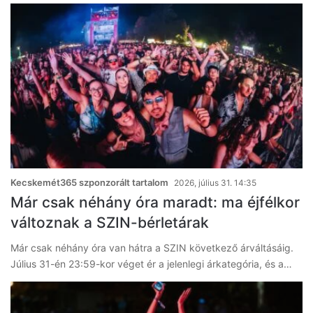
Kecskemét365 szponzorált tartalom
2026, július 31. 14:35
Már csak néhány óra maradt: ma éjfélkor
változnak a SZIN-bérletárak
Már csak néhány óra van hátra a SZIN következő árváltásáig.
Július 31-én 23:59-kor véget ér a jelenlegi árkategória, és a…