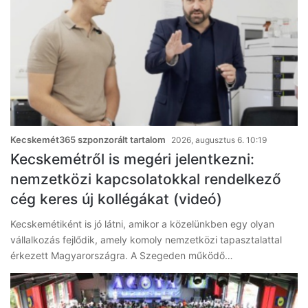
Kecskemét365 szponzorált tartalom
2026, augusztus 6. 10:19
Kecskemétről is megéri jelentkezni:
nemzetközi kapcsolatokkal rendelkező
cég keres új kollégákat (videó)
Kecskemétiként is jó látni, amikor a közelünkben egy olyan
vállalkozás fejlődik, amely komoly nemzetközi tapasztalattal
érkezett Magyarországra. A Szegeden működő…