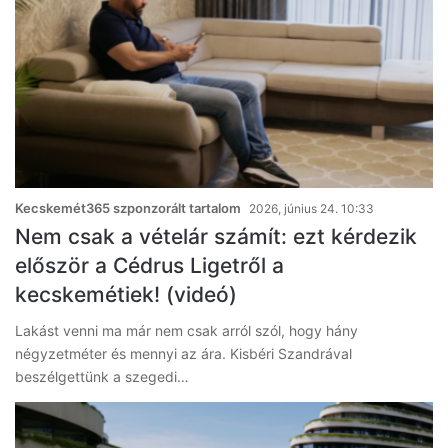
Kecskemét365 szponzorált tartalom
2026, június 24. 10:33
Nem csak a vételár számít: ezt kérdezik
először a Cédrus Ligetről a
kecskemétiek! (videó)
Lakást venni ma már nem csak arról szól, hogy hány
négyzetméter és mennyi az ára. Kisbéri Szandrával
beszélgettünk a szegedi…