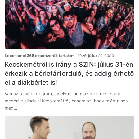
Kecskemét365 szponzorált tartalom
2026, július 29. 09:19
Kecskemétről is irány a SZIN: július 31-én
érkezik a bérletárforduló, és addig érhető
el a diákbérlet is!
Van az a nyári program, amelynél nem az a kérdés, hogy
megéri-e elindulni Kecskemétről, hanem az, hogy miért nincs
még…