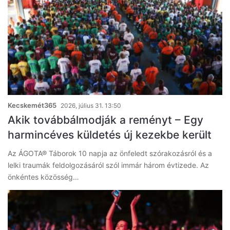
Kecskemét365
2026, július 31. 13:50
Akik továbbálmodják a reményt – Egy
harmincéves küldetés új kezekbe került
Az ÁGOTA® Táborok 10 napja az önfeledt szórakozásról és a
lelki traumák feldolgozásáról szól immár három évtizede. Az
önkéntes közösség…