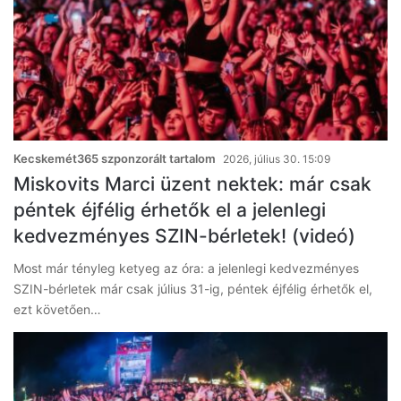
Kecskemét365 szponzorált tartalom
2026, július 30. 15:09
Miskovits Marci üzent nektek: már csak
péntek éjfélig érhetők el a jelenlegi
kedvezményes SZIN-bérletek! (videó)
Most már tényleg ketyeg az óra: a jelenlegi kedvezményes
SZIN-bérletek már csak július 31-ig, péntek éjfélig érhetők el,
ezt követően…