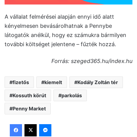
A vállalat felmérései alapján ennyi idő alatt
kényelmesen bevásárolhatnak a Pennybe
látogatók anélkül, hogy ez számukra bármilyen
további költséget jelentene – fűzték hozzá.
Forrás: szeged365.hu/index.hu
fizetős
kiemelt
Kodály Zoltán tér
Kossuth körút
parkolás
Penny Market
Facebook
X
Messenger