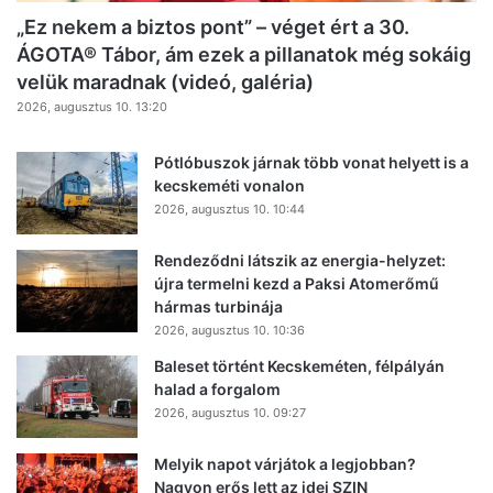
„Ez nekem a biztos pont” – véget ért a 30.
ÁGOTA® Tábor, ám ezek a pillanatok még sokáig
velük maradnak (videó, galéria)
2026, augusztus 10. 13:20
Pótlóbuszok járnak több vonat helyett is a
kecskeméti vonalon
2026, augusztus 10. 10:44
Rendeződni látszik az energia-helyzet:
újra termelni kezd a Paksi Atomerőmű
hármas turbinája
2026, augusztus 10. 10:36
Baleset történt Kecskeméten, félpályán
halad a forgalom
2026, augusztus 10. 09:27
Melyik napot várjátok a legjobban?
Nagyon erős lett az idei SZIN