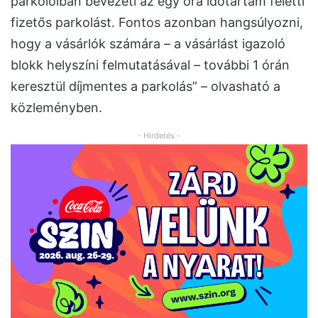
parkolóiban bevezeti az egy óra időtartam feletti
fizetős parkolást. Fontos azonban hangsúlyozni,
hogy a vásárlók számára – a vásárlást igazoló
blokk helyszíni felmutatásával – további 1 órán
keresztül díjmentes a parkolás” – olvasható a
közleményben.
- Hirdetés -