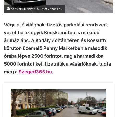
Képünk illusztráció. Fotó: vezess.hu
Vége a jó világnak: fizetős parkolási rendszert
vezet be az egyik Kecskeméten is működő
áruházlánc. A Kodály Zoltán téren és Kossuth
körúton üzemelő Penny Marketben a második
órába lépve 2500 forintot, míg a harmadikba
5000 forintot kell fizetniük a vásárlóknak, tudta
meg a
Szeged365.hu
.