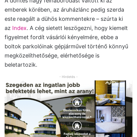
A döntés nagy felháborodást váltott ki az
emberek körében, az áruházlánc pedig szerda
este reagált a dühös kommentekre – szúrta ki
az
Index
. A cég sietett leszögezni, hogy kiemelt
figyelmet fordít vásárlói kényelmére, ebbe a
boltok parkolóinak gépjárművel történő könnyű
megközelíthetősége, elérhetősége is
beletartozik.
- Hirdetés -