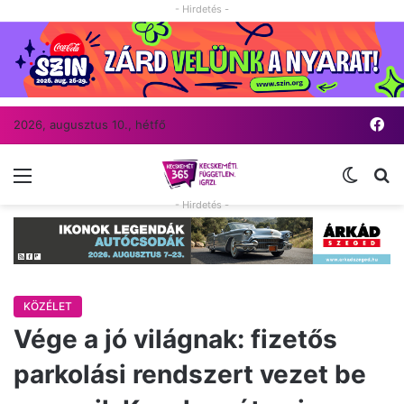
- Hirdetés -
Fa
2026, augusztus 10., hétfő
Menü
Switch
Ke
- Hirdetés -
KÖZÉLET
Vége a jó világnak: fizetős
parkolási rendszert vezet be