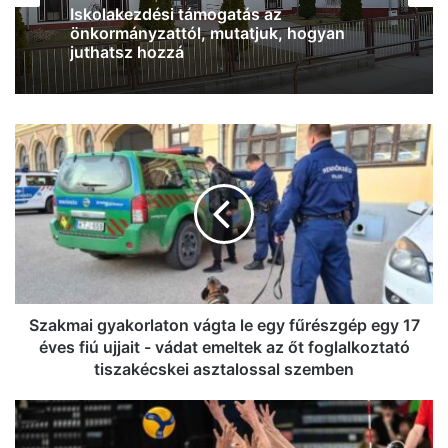
Iskolakezdési támogatás az
2026, augusztus 7. 18:36
önkormányzattól, mutatjuk, hogyan
juthatsz hozzá
Szakmai
Ismét Mészáros érdekeltségű cég nyert
gyakorlaton
közbeszerzést, Vitézy Dávid is
vágta
megszólalt az ügyben
le
egy
fűrészgép
egy
17
éves
fiú
Szakmai gyakorlaton vágta le egy fűrészgép egy 17
ujjait
éves fiú ujjait - vádat emeltek az őt foglalkoztató
-
tiszakécskei asztalossal szemben
vádat
emeltek
Kemény
az
küzdelem
őt