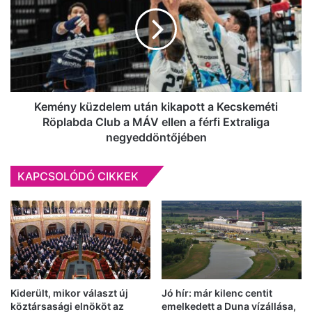
után
foglalkoztató
kikapott
tiszakécskei
a
asztalossal
Kecskeméti
szemben
Röplabda
Club
a
MÁV
Kemény küzdelem után kikapott a Kecskeméti
ellen
Röplabda Club a MÁV ellen a férfi Extraliga
a
negyeddöntőjében
férfi
Extraliga
KAPCSOLÓDÓ CIKKEK
negyeddöntőjében
Kiderült, mikor választ új
Jó hír: már kilenc centit
köztársasági elnököt az
emelkedett a Duna vízállása,