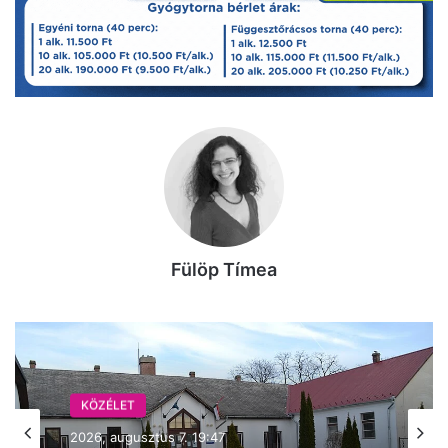
Fülöp Tímea
KÖZÉLET
2026, augusztus 7. 19:47
KÖZÉLET