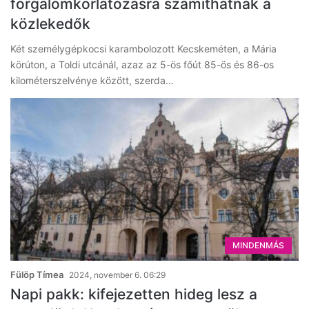
forgalomkorlátozásra számíthatnak a
közlekedők
Két személygépkocsi karambolozott Kecskeméten, a Mária
körúton, a Toldi utcánál, azaz az 5-ös főút 85-ös és 86-os
kilométerszelvénye között, szerda…
MINDENMÁS
Fülöp Tímea
2024, november 6. 06:29
Napi pakk: kifejezetten hideg lesz a