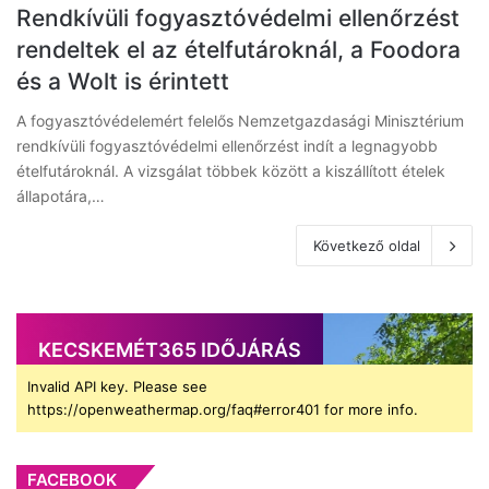
Rendkívüli fogyasztóvédelmi ellenőrzést
rendeltek el az ételfutároknál, a Foodora
és a Wolt is érintett
A fogyasztóvédelemért felelős Nemzetgazdasági Minisztérium
rendkívüli fogyasztóvédelmi ellenőrzést indít a legnagyobb
ételfutároknál. A vizsgálat többek között a kiszállított ételek
állapotára,…
Következő oldal
KECSKEMÉT365 IDŐJÁRÁS
Invalid API key. Please see
https://openweathermap.org/faq#error401 for more info.
FACEBOOK