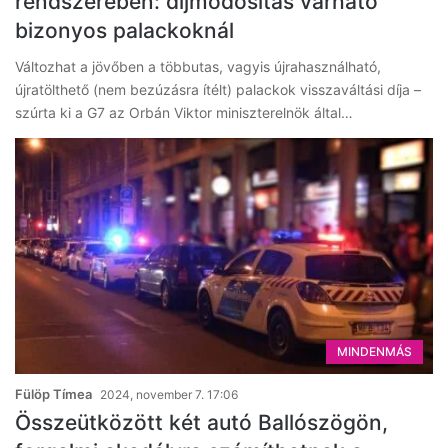
rendszerében: díjmódosítás várható
bizonyos palackoknál
Változhat a jövőben a többutas, vagyis újrahasználható,
újratölthető (nem bezúzásra ítélt) palackok visszaváltási díja –
szúrta ki a G7 az Orbán Viktor miniszterelnök által…
MINDENMÁS
Fülöp Tímea
2024, november 7. 17:06
Összeütközött két autó Ballószögön,