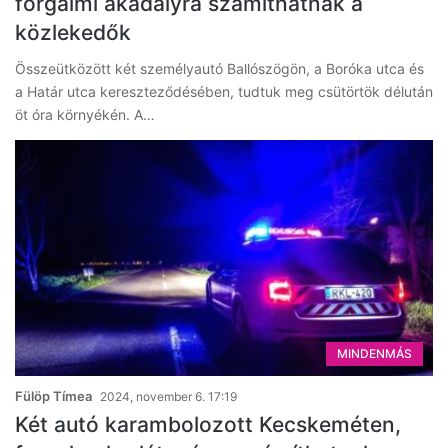
forgalmi akadályra számíthatnak a
közlekedők
Összeütközött két személyautó Ballószögön, a Boróka utca és
a Határ utca kereszteződésében, tudtuk meg csütörtök délután
öt óra környékén. A…
MINDENMÁS
Fülöp Tímea
2024, november 6. 17:19
Két autó karambolozott Kecskeméten,