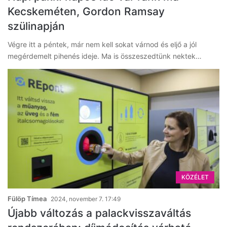
Kecskeméten, Gordon Ramsay
szülinapján
Végre itt a péntek, már nem kell sokat várnod és eljő a jól
megérdemelt pihenés ideje. Ma is összeszedtünk nektek…
KÖZÉLET
Fülöp Tímea
2024, november 7. 17:49
Újabb változás a palackvisszaváltás