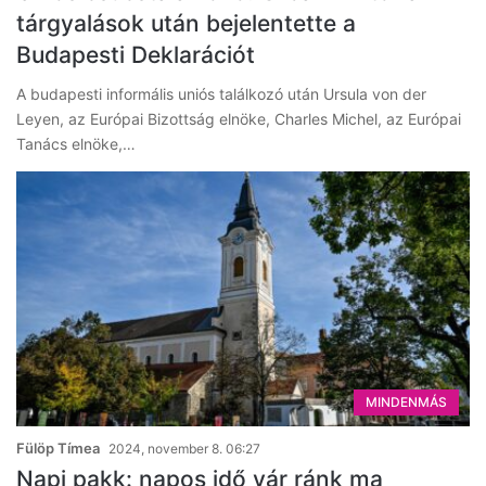
tárgyalások után bejelentette a
Budapesti Deklarációt
A budapesti informális uniós találkozó után Ursula von der
Leyen, az Európai Bizottság elnöke, Charles Michel, az Európai
Tanács elnöke,…
MINDENMÁS
Fülöp Tímea
2024, november 8. 06:27
Napi pakk: napos idő vár ránk ma