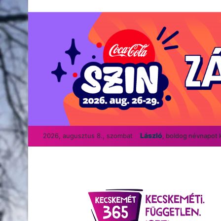
László
2026, augusztus 8., szombat
, boldog névnapot 