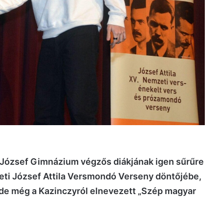
 József Gimnázium végzős diákjának igen sűrűre
mzeti József Attila Versmondó Verseny döntőjébe,
t, de még a Kazinczyról elnevezett „Szép magyar