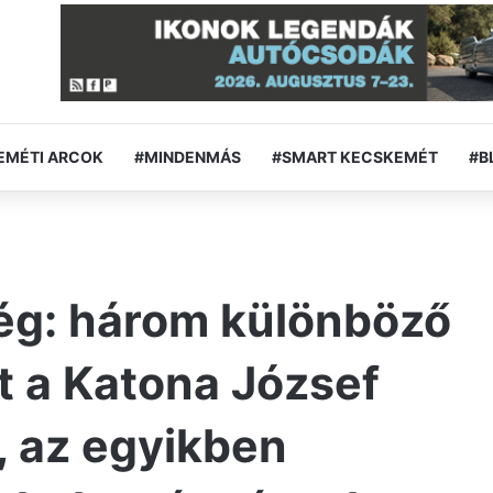
EMÉTI ARCOK
#MINDENMÁS
#SMART KECSKEMÉT
#B
ég: három különböző
lt a Katona József
, az egyikben