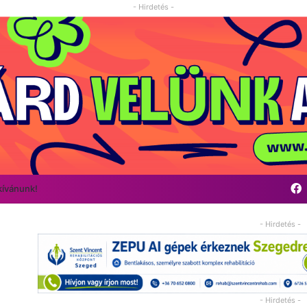
- Hirdetés -
kívánunk!
- Hirdetés -
- Hirdetés -