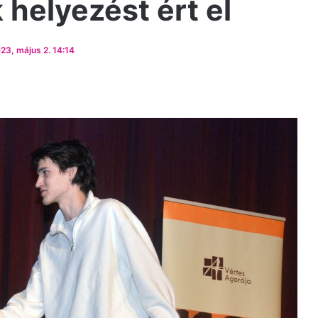
helyezést ért el
23, május 2. 14:14