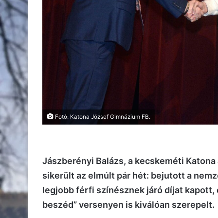
Fotó: Katona József Gimnázium FB.
Jászberényi Balázs, a kecskeméti Katona
sikerült az elmúlt pár hét: bejutott a ne
legjobb férfi színésznek járó díjat kapot
beszéd” versenyen is kiválóan szerepelt.