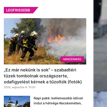
LEGFRISSEBB
MINDENMÁS
„Ez már nekünk is sok” – szabadtéri
tüzek tombolnak országszerte,
odafigyelést kérnek a tűzoltók (fotók)
2026, augusztus 8. 10:20
Napi pakk: kellemesebb idővel
indul a hétvége Kecskeméten,