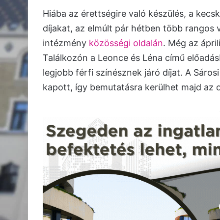
Hiába az érettségire való készülés, a kecs
díjakat, az elmúlt pár hétben több rangos 
intézmény
közösségi oldalán
. Még az ápri
Találkozón a Leonce és Léna című előadásb
legjobb férfi színésznek járó díjat. A Sáro
kapott, így bemutatásra kerülhet majd az o