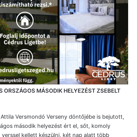
ÉS ORSZÁGOS MÁSODIK HELYEZÉST ZSEBELT
 Attila Versmondó Verseny döntőjébe is bejutott,
zágos második helyezést ért el, sőt, komoly
verssel kellett készülni, két nap alatt több