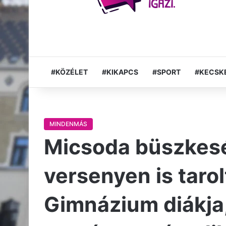
#KÖZÉLET
#KIKAPCS
#SPORT
#KECSK
MINDENMÁS
Micsoda büszkes
versenyen is taro
Gimnázium diákja