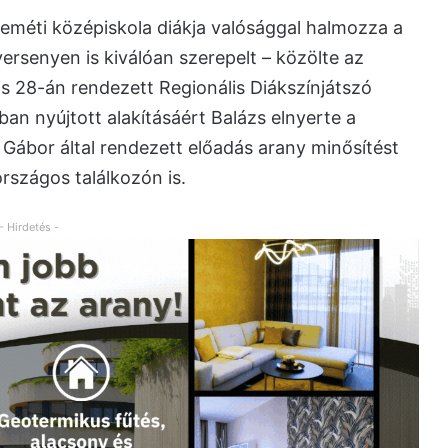
keméti középiskola diákja valósággal halmozza a
versenyen is kiválóan szerepelt – közölte az
lis 28-án rendezett Regionális Diákszínjátszó
an nyújtott alakításáért Balázs elnyerte a
si Gábor által rendezett előadás arany minősítést
rszágos találkozón is.
- Hirdetés -