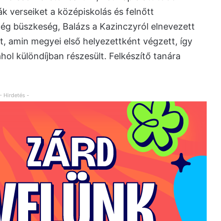
k verseiket a középiskolás és felnőtt
ég büszkeség, Balázs a Kazinczyról elnevezett
t, amin megyei első helyezettként végzett, így
ol különdíjban részesült. Felkészítő tanára
- Hirdetés -