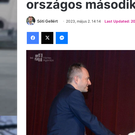
országos második 
Sóti Gellért
2023, május 2. 14:14
Last Updated: 20
Facebook
X
Messenger