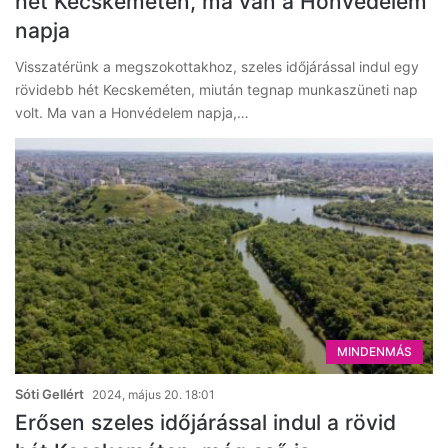
hét Kecskeméten, ma van a Honvédelem
napja
Visszatérünk a megszokottakhoz, szeles időjárással indul egy
rövidebb hét Kecskeméten, miután tegnap munkaszüneti nap
volt. Ma van a Honvédelem napja,…
MINDENMÁS
Sóti Gellért
2024, május 20. 18:01
Erősen szeles időjárással indul a rövid