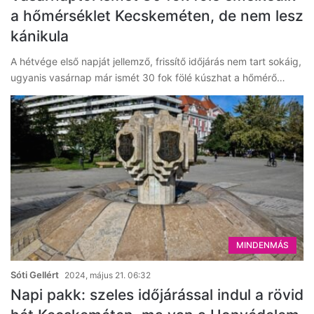
a hőmérséklet Kecskeméten, de nem lesz
kánikula
A hétvége első napját jellemző, frissítő időjárás nem tart sokáig,
ugyanis vasárnap már ismét 30 fok fölé kúszhat a hőmérő…
MINDENMÁS
Sóti Gellért
2024, május 21. 06:32
Napi pakk: szeles időjárással indul a rövid