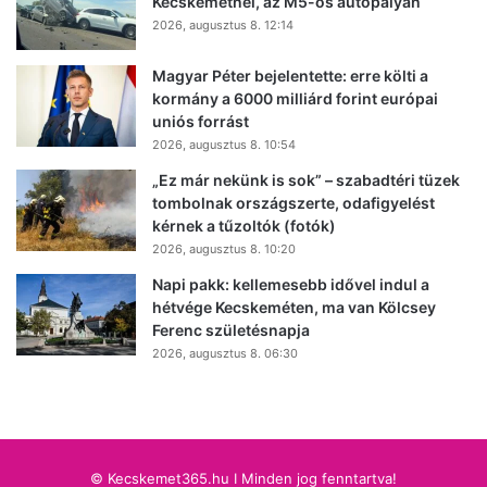
Kecskemétnél, az M5-ös autópályán
2026, augusztus 8. 12:14
Magyar Péter bejelentette: erre költi a
kormány a 6000 milliárd forint európai
uniós forrást
2026, augusztus 8. 10:54
„Ez már nekünk is sok” – szabadtéri tüzek
tombolnak országszerte, odafigyelést
kérnek a tűzoltók (fotók)
2026, augusztus 8. 10:20
Napi pakk: kellemesebb idővel indul a
hétvége Kecskeméten, ma van Kölcsey
Ferenc születésnapja
2026, augusztus 8. 06:30
© Kecskemet365.hu I Minden jog fenntartva!