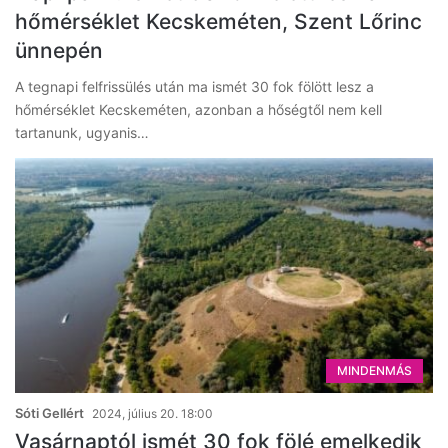
hőmérséklet Kecskeméten, Szent Lőrinc
ünnepén
A tegnapi felfrissülés után ma ismét 30 fok fölött lesz a
hőmérséklet Kecskeméten, azonban a hőségtől nem kell
tartanunk, ugyanis…
MINDENMÁS
Sóti Gellért
2024, július 20. 18:00
Vasárnaptól ismét 30 fok fölé emelkedik