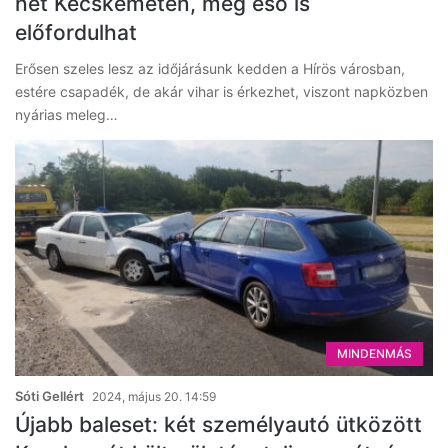
hét Kecskeméten, még eső is
előfordulhat
Erősen szeles lesz az időjárásunk kedden a Hírös városban,
estére csapadék, de akár vihar is érkezhet, viszont napközben
nyárias meleg…
MINDENMÁS
Sóti Gellért
2024, május 20. 14:59
Újabb baleset: két személyautó ütközött