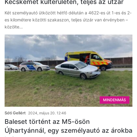
Kecskemét külterületén, teljes az útzár
Két személyautó ütközött hétfő délután a 4622-es út 1-es és 2-
es kilométere közötti szakaszon, teljes útzár van érvényben –
közölte…
MINDENMÁS
Sóti Gellért
2024, május 20. 12:46
Baleset történt az M5-ösön
Újhartyánnál, egy személyautó az árokba