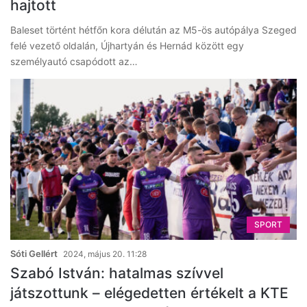
hajtott
Baleset történt hétfőn kora délután az M5-ös autópálya Szeged
felé vezető oldalán, Újhartyán és Hernád között egy
személyautó csapódott az…
SPORT
Sóti Gellért
2024, május 20. 11:28
Szabó István: hatalmas szívvel
játszottunk – elégedetten értékelt a KTE