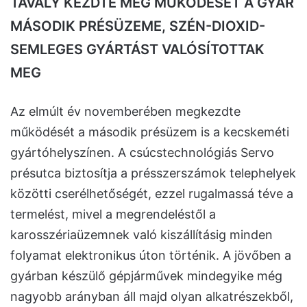
TAVALY KEZDTE MEG MŰKÖDÉSÉT A GYÁR
MÁSODIK PRÉSÜZEME, SZÉN-DIOXID-
SEMLEGES GYÁRTÁST VALÓSÍTOTTAK
MEG
Az elmúlt év novemberében megkezdte
működését a második présüzem is a kecskeméti
gyártóhelyszínen. A csúcstechnológiás Servo
présutca biztosítja a présszerszámok telephelyek
közötti cserélhetőségét, ezzel rugalmassá téve a
termelést, mivel a megrendeléstől a
karosszériaüzemnek való kiszállításig minden
folyamat elektronikus úton történik. A jövőben a
gyárban készülő gépjárművek mindegyike még
nagyobb arányban áll majd olyan alkatrészekből,