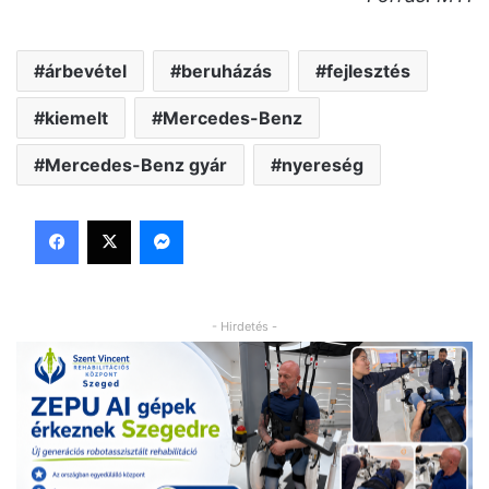
árbevétel
beruházás
fejlesztés
kiemelt
Mercedes-Benz
Mercedes-Benz gyár
nyereség
Facebook
X
Messenger
- Hirdetés -