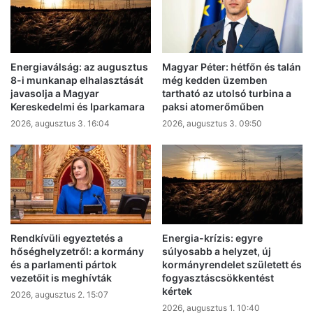
Energiaválság: az augusztus
Magyar Péter: hétfőn és talán
8-i munkanap elhalasztását
még kedden üzemben
javasolja a Magyar
tartható az utolsó turbina a
Kereskedelmi és Iparkamara
paksi atomerőműben
2026, augusztus 3. 16:04
2026, augusztus 3. 09:50
Rendkívüli egyeztetés a
Energia-krízis: egyre
hőséghelyzetről: a kormány
súlyosabb a helyzet, új
és a parlamenti pártok
kormányrendelet született és
vezetőit is meghívták
fogyasztáscsökkentést
kértek
2026, augusztus 2. 15:07
2026, augusztus 1. 10:40