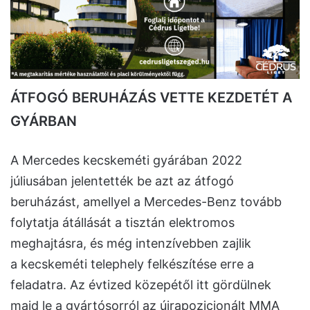
ÁTFOGÓ BERUHÁZÁS VETTE KEZDETÉT A
GYÁRBAN
A Mercedes kecskeméti gyárában 2022
júliusában jelentették be azt az átfogó
beruházást, amellyel a Mercedes-Benz tovább
folytatja átállását a tisztán elektromos
meghajtásra, és még intenzívebben zajlik
a kecskeméti telephely felkészítése erre a
feladatra. Az évtized közepétől itt gördülnek
majd le a gyártósorról az újrapozicionált MMA