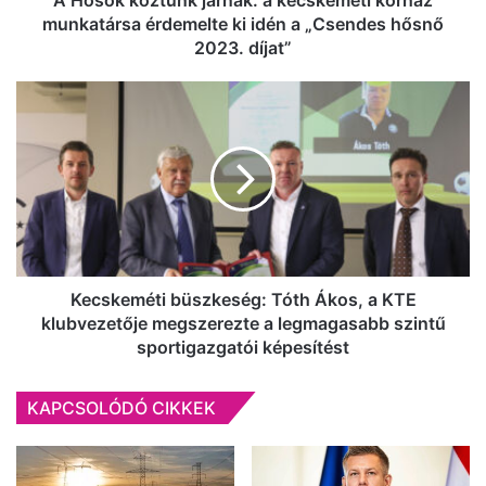
idén
munkatársa érdemelte ki idén a „Csendes hősnő
a
2023. díjat”
„Csendes
hősnő
Kecskeméti
2023.
büszkeség:
díjat”
Tóth
Ákos,
a
KTE
klubvezetője
megszerezte
a
legmagasabb
Kecskeméti büszkeség: Tóth Ákos, a KTE
szintű
klubvezetője megszerezte a legmagasabb szintű
sportigazgatói
sportigazgatói képesítést
képesítést
KAPCSOLÓDÓ CIKKEK