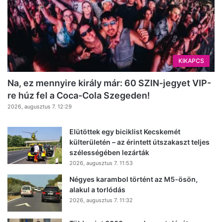
KIKAPCS
Na, ez mennyire király már: 60 SZIN-jegyet VIP-
re húz fel a Coca-Cola Szegeden!
2026, augusztus 7. 12:29
Elütöttek egy biciklist Kecskemét
külterületén – az érintett útszakaszt teljes
szélességében lezárták
2026, augusztus 7. 11:53
Négyes karambol történt az M5-ösön,
alakul a torlódás
2026, augusztus 7. 11:32