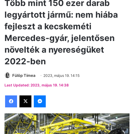
Több mint 150 ezer darab
legyártott jármű: nem hiába
fejleszt a kecskeméti
Mercedes-gyár, jelentősen
növelték a nyereségüket
2022-ben
Fülöp Tímea
2023, május 19. 14:15
Last Updated: 2023, május 19. 14:38
Facebook
X
Messenger