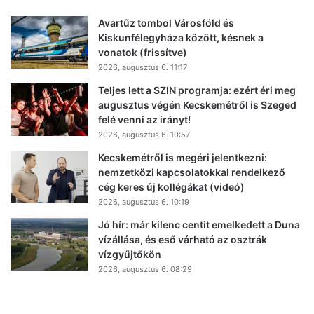
Avartűz tombol Városföld és
Kiskunfélegyháza között, késnek a
vonatok (frissítve)
2026, augusztus 6. 11:17
Teljes lett a SZIN programja: ezért éri meg
augusztus végén Kecskemétről is Szeged
felé venni az irányt!
2026, augusztus 6. 10:57
Kecskemétről is megéri jelentkezni:
nemzetközi kapcsolatokkal rendelkező
cég keres új kollégákat (videó)
2026, augusztus 6. 10:19
Jó hír: már kilenc centit emelkedett a Duna
vízállása, és eső várható az osztrák
vízgyűjtőkön
2026, augusztus 6. 08:29