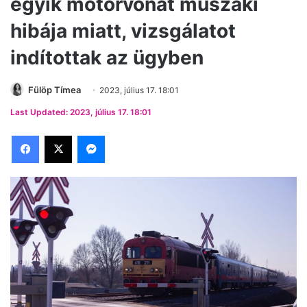
egyik motorvonat műszaki
hibája miatt, vizsgálatot
indítottak az ügyben
Fülöp Tímea
2023, július 17. 18:01
Last Updated: 2023, július 17. 18:01
Facebook
X
Messenger