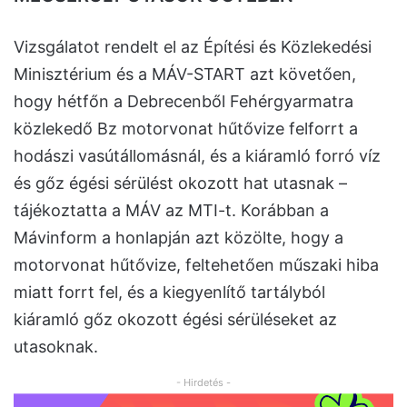
Vizsgálatot rendelt el az Építési és Közlekedési
Minisztérium és a MÁV-START azt követően,
hogy hétfőn a Debrecenből Fehérgyarmatra
közlekedő Bz motorvonat hűtővize felforrt a
hodászi vasútállomásnál, és a kiáramló forró víz
és gőz égési sérülést okozott hat utasnak –
tájékoztatta a MÁV az MTI-t. Korábban a
Mávinform a honlapján azt közölte, hogy a
motorvonat hűtővize, feltehetően műszaki hiba
miatt forrt fel, és a kiegyenlítő tartályból
kiáramló gőz okozott égési sérüléseket az
utasoknak.
- Hirdetés -