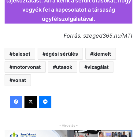
tájékoztatást. Arra kérik a sérült utasokat, hogy
vegyék fel a kapcsolatot a társaság
ügyfélszolgálatával.
Forrás: szeged365.hu/MTI
baleset
égési sérülés
kiemelt
motorvonat
utasok
vizagálat
vonat
Facebook
X
Messenger
- Hirdetés -