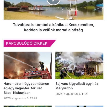
Kecskeméten,
kedden
is
velünk
marad
Továbbra is tombol a kánikula Kecskeméten,
a
kedden is velünk marad a hőség
hőség
KAPCSOLÓDÓ CIKKEK
Háromezer négyzetméteren
Baj van: kigyulladt egy ház
ég egy vágástéri terület
Mélykúton
Bács-Kiskunban
2026, augusztus 4. 11:21
2026, augusztus 4. 12:28