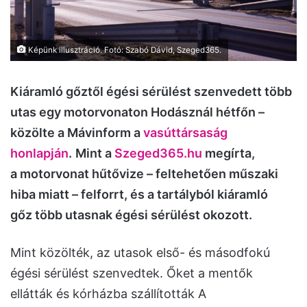
Képünk illusztráció. Fotó: Szabó Dávid, Szeged365.
Kiáramló gőztől égési sérülést szenvedett több
utas egy motorvonaton Hodásznál hétfőn –
közölte a Mávinform a
vasúttársaság
honlapján
.
Mint a
Szeged365.hu
megírta,
a motorvonat hűtővize – feltehetően műszaki
hiba miatt – felforrt, és a tartályból kiáramló
gőz több utasnak égési sérülést okozott.
Mint közölték, az utasok első- és másodfokú
égési sérülést szenvedtek. Őket a mentők
ellátták és kórházba szállították A