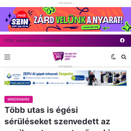
- Hirdetés -
Fa
2026, augusztus 6., csütörtök
Menü
Switch
Ke
- Hirdetés -
MINDENMÁS
Több utas is égési
sérüléseket szenvedett az