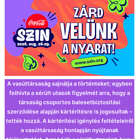
A vasúttársaság sajnálja a történteket; egyben
felhívta a sérült utasok figyelmét arra, hogy a
társaság csoportos balesetbiztosítási
szerződése alapján kártérítésre is jogosultak –
tették hozzá. A kártérítési igénylés feltételeiről
a vasúttársaság honlapján nyújtanak