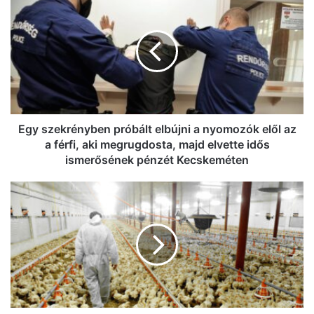
Kiskunfélegyháza között, késnek a
szekrényben
vonatok (frissítve)
próbált
elbújni
a
nyomozók
elől
az
a
férfi,
Egy szekrényben próbált elbújni a nyomozók elől az
aki
a férfi, aki megrugdosta, majd elvette idős
megrugdosta,
ismerősének pénzét Kecskeméten
majd
elvette
Apa,
idős
kezdődik?
ismerősének
Ismét
pénzét
zártan
Kecskeméten
kell
tartani
a
baromfikat
Bács-