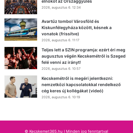
elnököt az Országgyűlés
2026, augusztus 6. 12:34
Avartűz tombol Városföld és
Kiskunfélegyháza között, késnek a
vonatok (frissítve)
2026, augusztus 6. 11:17
Teljes lett a SZIN programja: ezért éri meg
augusztus végén Kecskemétről is Szeged
felé venni az irányt!
2026, augusztus 6. 10:57
Kecskemétről is megéri jelentkezni:
nemzetközi kapcsolatokkal rendelkező
cég keres új kollégákat (videó)
2026, augusztus 6. 10:19
© Kecskemet365.hu I Minden jog fenntartva!