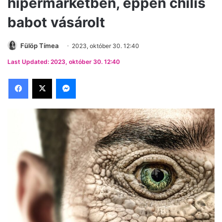
hipermarketben, éppen chilis
babot vásárolt
Fülöp Tímea
2023, október 30. 12:40
Last Updated: 2023, október 30. 12:40
Facebook
X
Messenger