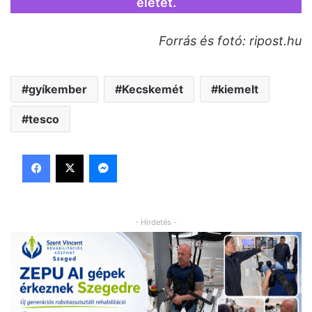
életet.
Forrás és fotó: ripost.hu
gyíkember
Kecskemét
kiemelt
tesco
Facebook
X
Messenger
- Hirdetés -