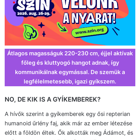
Átlagos magasságuk 220-230 cm, éjjel aktívak
főleg és kluttyogó hangot adnak, így
kommunikálnak egymással. De szemük a
legfélelmetesebb, igazi gyíkszem.
NO, DE KIK IS A GYÍKEMBEREK?
A hívők szerint a gyíkemberek egy ősi repterian
humanoid űrlény faj, akik már az ember létezése
előtt a földön éltek. Ők alkották meg Ádámot, és