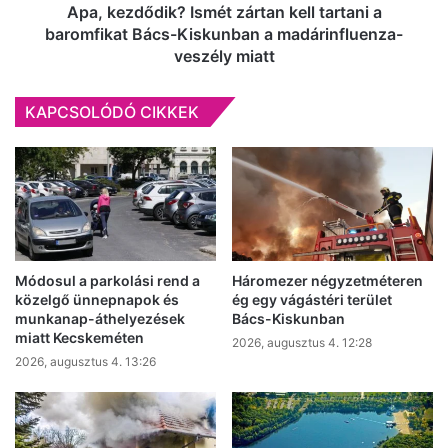
Kiskunban
Apa, kezdődik? Ismét zártan kell tartani a
a
baromfikat Bács-Kiskunban a madárinfluenza-
madárinfluenza-
veszély miatt
veszély
miatt
KAPCSOLÓDÓ CIKKEK
Módosul a parkolási rend a
Háromezer négyzetméteren
közelgő ünnepnapok és
ég egy vágástéri terület
munkanap-áthelyezések
Bács-Kiskunban
miatt Kecskeméten
2026, augusztus 4. 12:28
2026, augusztus 4. 13:26