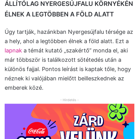
ÁLLÍTÓLAG NYERGESÚJFALU KÖRNYÉKÉN
ÉLNEK A LEGTÖBBEN A FÖLD ALATT
Úgy tartják, hazánkban Nyergesújfalu térsége az
a hely, ahol a legtöbben élnek a föld alatt. Ezt a
lapnak
a témát kutató „szakértő” monda el, aki
már többször is találkozott sötétedés után a
különös fajjal. Pontos leírást is kaptak tőle, hogy
néznek ki valójában mielőtt beilleszkednek az
emberek közé.
- Hirdetés -