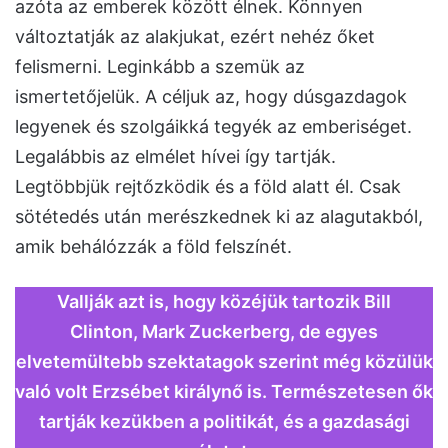
azóta az emberek között élnek. Könnyen
változtatják az alakjukat, ezért nehéz őket
felismerni. Leginkább a szemük az
ismertetőjelük. A céljuk az, hogy dúsgazdagok
legyenek és szolgáikká tegyék az emberiséget.
Legalábbis az elmélet hívei így tartják.
Legtöbbjük rejtőzködik és a föld alatt él. Csak
sötétedés után merészkednek ki az alagutakból,
amik behálózzák a föld felszínét.
Vallják azt is, hogy közéjük tartozik Bill
Clinton, Mark Zuckerberg, de egyes
elvetemültebb szektatagok szerint még közülük
való volt Erzsébet királynő is. Természetesen ők
tartják kezükben a politikát, és a gazdasági