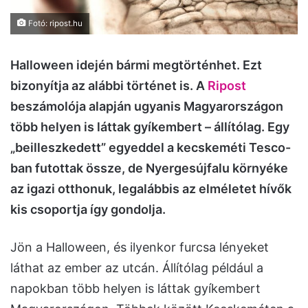
Fotó: ripost.hu
Halloween idején bármi megtörténhet. Ezt
bizonyítja az alábbi történet is. A
Ripost
beszámolója alapján ugyanis Magyarországon
több helyen is láttak gyíkembert – állítólag. Egy
„beilleszkedett” egyeddel a kecskeméti Tesco-
ban futottak össze, de Nyergesújfalu környéke
az igazi otthonuk, legalábbis az elméletet hívők
kis csoportja így gondolja.
Jön a Halloween, és ilyenkor furcsa lényeket
láthat az ember az utcán. Állítólag például a
napokban több helyen is láttak gyíkembert