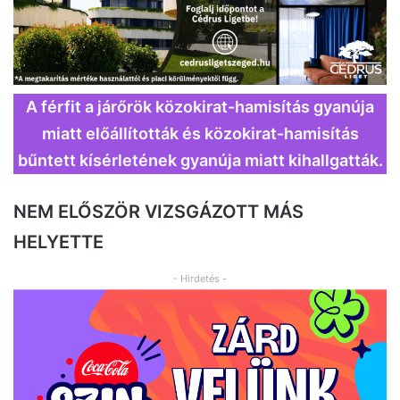
A férfit a járőrök közokirat-hamisítás gyanúja
miatt előállították és közokirat-hamisítás
bűntett kísérletének gyanúja miatt kihallgatták.
NEM ELŐSZÖR VIZSGÁZOTT MÁS
HELYETTE
- Hirdetés -