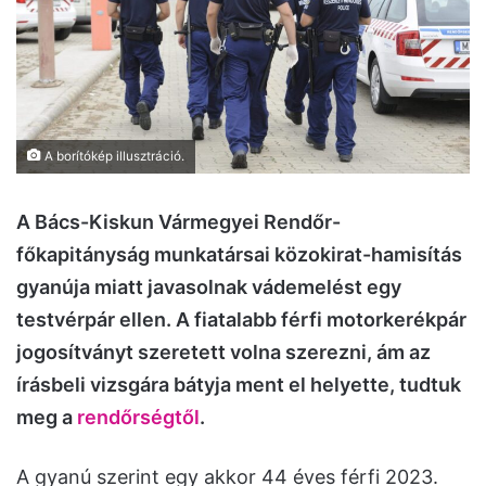
A borítókép illusztráció.
A Bács-Kiskun Vármegyei Rendőr-
főkapitányság munkatársai közokirat-hamisítás
gyanúja miatt javasolnak vádemelést egy
testvérpár ellen. A fiatalabb férfi motorkerékpár
jogosítványt szeretett volna szerezni, ám az
írásbeli vizsgára bátyja ment el helyette, tudtuk
meg a
rendőrségtől
.
A gyanú szerint egy akkor 44 éves férfi 2023.