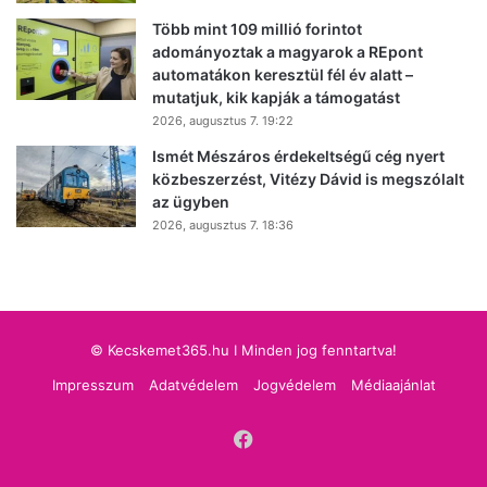
Több mint 109 millió forintot
adományoztak a magyarok a REpont
automatákon keresztül fél év alatt –
mutatjuk, kik kapják a támogatást
2026, augusztus 7. 19:22
Ismét Mészáros érdekeltségű cég nyert
közbeszerzést, Vitézy Dávid is megszólalt
az ügyben
2026, augusztus 7. 18:36
© Kecskemet365.hu I Minden jog fenntartva!
Impresszum
Adatvédelem
Jogvédelem
Médiaajánlat
Facebook