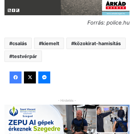
Forrás: police.hu
csalás
kiemelt
közokirat-hamisítás
testvérpár
Facebook
X
Messenger
- Hirdetés -