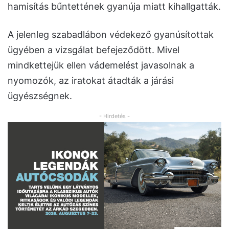
hamisítás bűntettének gyanúja miatt kihallgatták.
A jelenleg szabadlábon védekező gyanúsítottak
ügyében a vizsgálat befejeződött. Mivel
mindkettejük ellen vádemelést javasolnak a
nyomozók, az iratokat átadták a járási
ügyészségnek.
- Hirdetés -