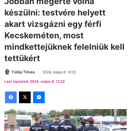
Jobban megérte volna
készülni: testvére helyett
akart vizsgázni egy férfi
Kecskeméten, most
mindkettejüknek felelniük kell
tettükért
Fülöp Tímea
2024, május 6. 12:22
Last Updated: 2024, május 6. 12:22
Facebook
X
Messenger