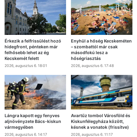
Érkezik a felfrissülést hozó
Enyhül a hőség Kecskeméten
hidegfront, pénteken már
– szombattól már csak
felhősebb lehet az ég
másodfokú lesz a
Kecskemét felett
hőségriasztás
2026, augusztus 6. 18:01
2026, augusztus 6. 17:48
Lángra kapott egy fenyves
Avartűz tombol Városföld és
aljnövényzete Bács-kiskun
Kiskunfélegyháza között,
vármegyében
késnek a vonatok (frissítve)
2026, augusztus 6. 14:17
2026, augusztus 6. 11:17