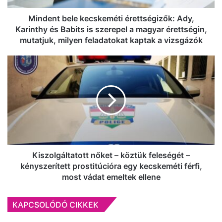
is
szerepel
Mindent bele kecskeméti érettségizők: Ady,
a
Karinthy és Babits is szerepel a magyar érettségin,
magyar
mutatjuk, milyen feladatokat kaptak a vizsgázók
érettségin,
mutatjuk,
Kiszolgáltatott
milyen
nőket
feladatokat
–
kaptak
köztük
a
feleségét
vizsgázók
–
kényszerített
prostitúcióra
egy
kecskeméti
Kiszolgáltatott nőket – köztük feleségét –
férfi,
kényszerített prostitúcióra egy kecskeméti férfi,
most
most vádat emeltek ellene
vádat
emeltek
KAPCSOLÓDÓ CIKKEK
ellene