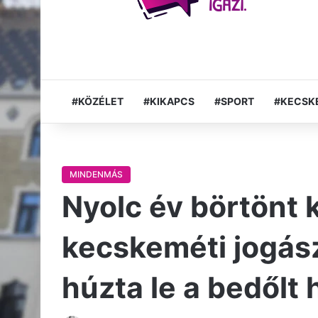
#KÖZÉLET
#KIKAPCS
#SPORT
#KECSK
MINDENMÁS
Nyolc év börtönt 
kecskeméti jogászr
húzta le a bedőlt 