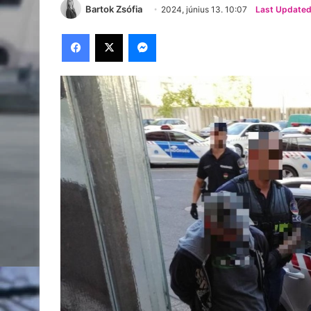
Bartok Zsófia
2024, június 13. 10:07
Last Updated:
Facebook
X
Messenger