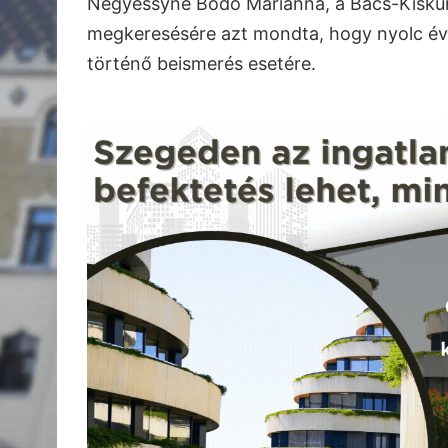
Négyessyné Bodó Marianna, a Bács-Kisku
megkeresésére azt mondta, hogy nyolc év 
történő beismerés esetére.