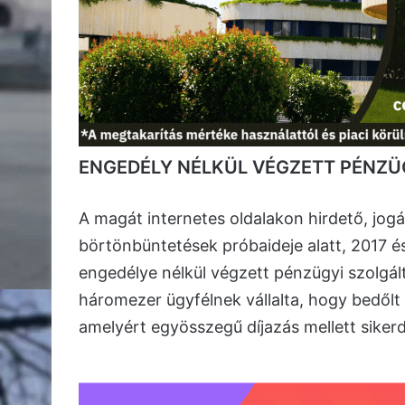
ENGEDÉLY NÉLKÜL VÉGZETT PÉNZÜ
A magát internetes oldalakon hirdető, jog
börtönbüntetések próbaideje alatt, 2017 
engedélye nélkül végzett pénzügyi szolgált
háromezer ügyfélnek vállalta, hogy bedőlt 
amelyért egyösszegű díjazás mellett sikerdíj