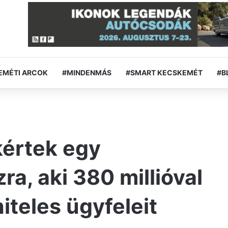
EMÉTI ARCOK
#MINDENMÁS
#SMART KECSKEMÉT
#B
kértek egy
a, aki 380 millióval
hiteles ügyfeleit