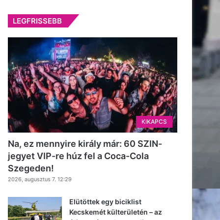
LEGFRISSEBB
KIKAPCS
Na, ez mennyire király már: 60 SZIN-
jegyet VIP-re húz fel a Coca-Cola
Szegeden!
2026, augusztus 7. 12:29
Elütöttek egy biciklist
Kecskemét külterületén – az