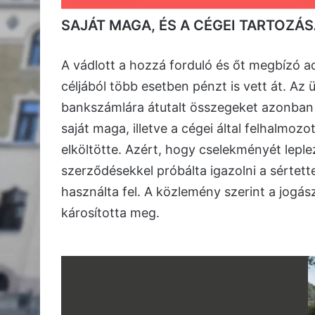
SAJÁT MAGA, ÉS A CÉGEI TARTOZÁ
A vádlott a hozzá forduló és őt megbízó a
céljából több esetben pénzt is vett át. A
bankszámlára átutalt összegeket azonban
saját maga, illetve a cégei által felhalmoz
elköltötte. Azért, hogy cselekményét leple
szerződésekkel próbálta igazolni a sértet
használta fel. A közlemény szerint a jogász
károsította meg.