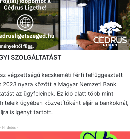
GYI SZOLGÁLTATÁST
ász végzettségű kecskeméti férfi felfüggesztett
és 2023 nyara között a Magyar Nemzeti Bank
atást az ügyfeleinek. Ez idő alatt több mint
hiteleik ügyében közvetítőként eljár a bankoknál,
ra is igényt tartott.
- Hirdetés -