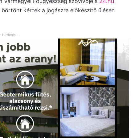
n Vármegyei Főügyészség szóvivője a
24.hu
börtönt kértek a jogászra előkészítő ülésen
- Hirdetés -