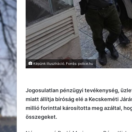
Képünk illusztráció. Forrás: police.hu
Jogosulatlan pénzügyi tevékenység, üzle
miatt állítja bíróság elé a Kecskeméti Jár
millió forinttal károsította meg azáltal, h
összegeket.