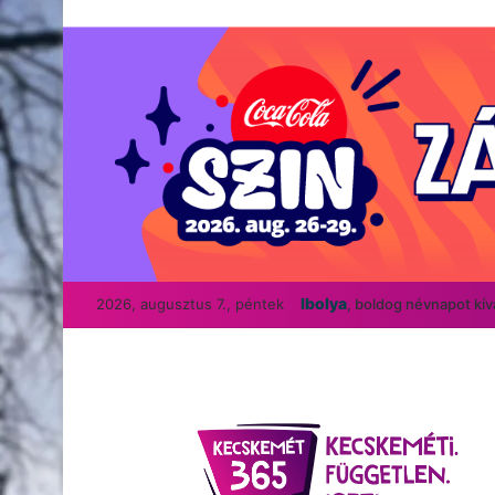
Ibolya
2026, augusztus 7., péntek
, boldog névnapot kí