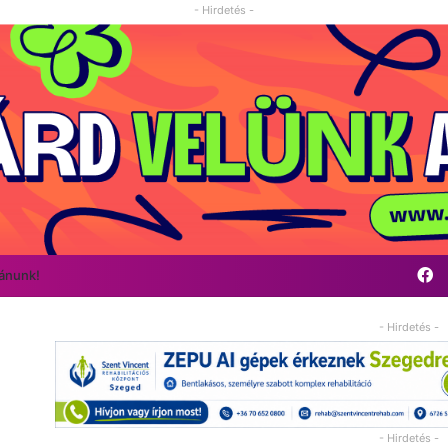
- Hirdetés -
F
vánunk!
- Hirdetés -
- Hirdetés -