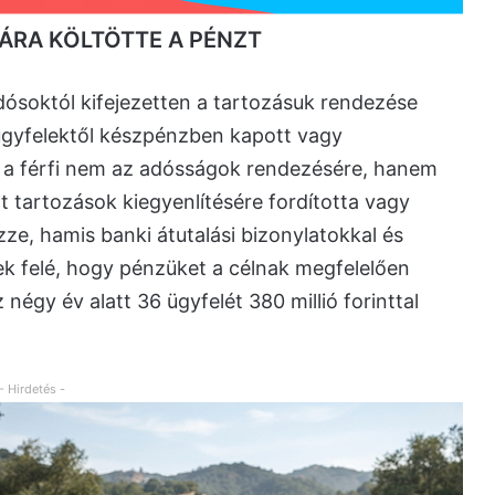
SÁRA KÖLTÖTTE A PÉNZT
dósoktól kifejezetten a tartozásuk rendezése
z ügyfelektől készpénzben kapott vagy
 a férfi nem az adósságok rendezésére, hanem
ott tartozások kiegyenlítésére fordította vagy
zze, hamis banki átutalási bizonylatokkal és
tek felé, hogy pénzüket a célnak megfelelően
 négy év alatt 36 ügyfelét 380 millió forinttal
- Hirdetés -