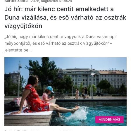
Bartok Zsófia
2026, augusztus 6. 08:29
Jó hír: már kilenc centit emelkedett a
Duna vízállása, és eső várható az osztrák
vízgyűjtőkön
„Jó hír, hogy már kilenc centire vagyunk a Duna vasárnapi
mélypontjától, és eső várható az osztrák vízgyűjtőkön” –
jelentette be…
MINDENMÁS