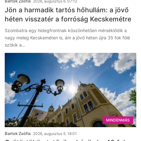
Bartok Zsófia
2026, augusztus 6. 07:12
Jön a harmadik tartós hőhullám: a jövő
héten visszatér a forróság Kecskemétre
Szombatra egy hidegfrontnak köszönhetően mérséklődik a
nagy meleg Kecskeméten is, ám a jövő héten újra 35 fok fölé
szökik a…
MINDENMÁS
Bartok Zsófia
2026, augusztus 5. 18:01