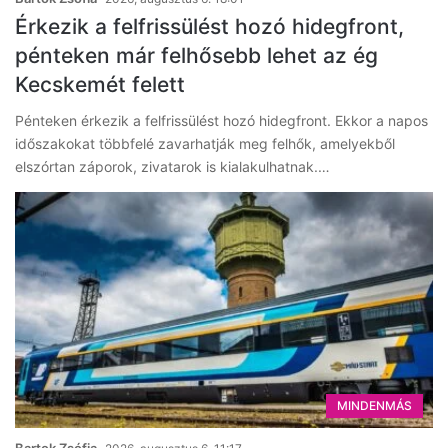
Érkezik a felfrissülést hozó hidegfront,
pénteken már felhősebb lehet az ég
Kecskemét felett
Pénteken érkezik a felfrissülést hozó hidegfront. Ekkor a napos
időszakokat többfelé zavarhatják meg felhők, amelyekből
elszórtan záporok, zivatarok is kialakulhatnak.…
MINDENMÁS
Bartok Zsófia