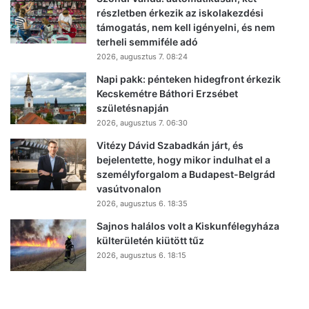
részletben érkezik az iskolakezdési
támogatás, nem kell igényelni, és nem
terheli semmiféle adó
2026, augusztus 7. 08:24
Napi pakk: pénteken hidegfront érkezik
Kecskemétre Báthori Erzsébet
születésnapján
2026, augusztus 7. 06:30
Vitézy Dávid Szabadkán járt, és
bejelentette, hogy mikor indulhat el a
személyforgalom a Budapest-Belgrád
vasútvonalon
2026, augusztus 6. 18:35
Sajnos halálos volt a Kiskunfélegyháza
külterületén kiütött tűz
2026, augusztus 6. 18:15