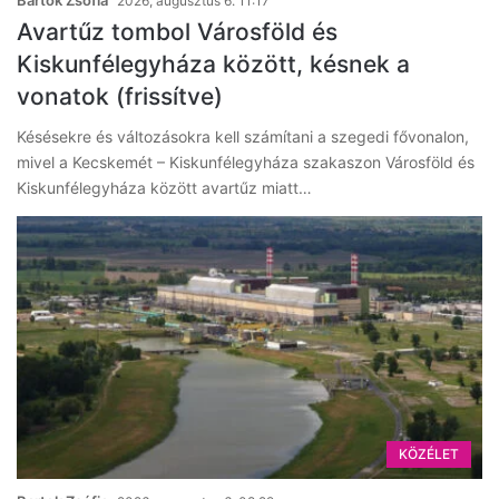
2026, augusztus 6. 11:17
Avartűz tombol Városföld és
Kiskunfélegyháza között, késnek a
vonatok (frissítve)
Késésekre és változásokra kell számítani a szegedi fővonalon,
mivel a Kecskemét – Kiskunfélegyháza szakaszon Városföld és
Kiskunfélegyháza között avartűz miatt…
KÖZÉLET