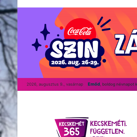
Emőd
2026, augusztus 9., vasárnap
, boldog névnapot 