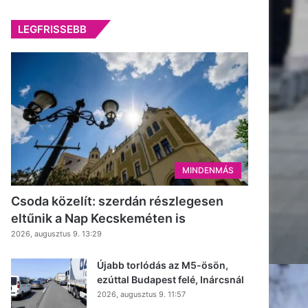
LEGFRISSEBB
MINDENMÁS
Csoda közelít: szerdán részlegesen
eltűnik a Nap Kecskeméten is
2026, augusztus 9. 13:29
Újabb torlódás az M5-ösön,
ezúttal Budapest felé, Inárcsnál
2026, augusztus 9. 11:57