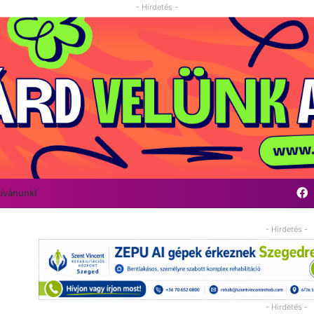
- Hirdetés -
F
kívánunk!
- Hirdetés -
- Hirdetés -