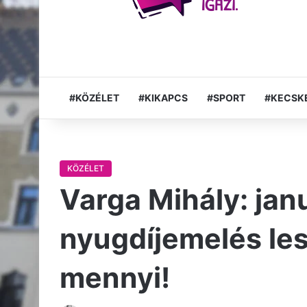
#KÖZÉLET
#KIKAPCS
#SPORT
#KECSK
KÖZÉLET
Varga Mihály: jan
nyugdíjemelés les
mennyi!