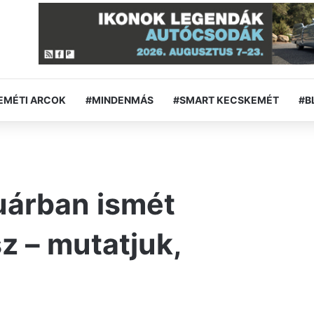
EMÉTI ARCOK
#MINDENMÁS
#SMART KECSKEMÉT
#B
uárban ismét
z – mutatjuk,