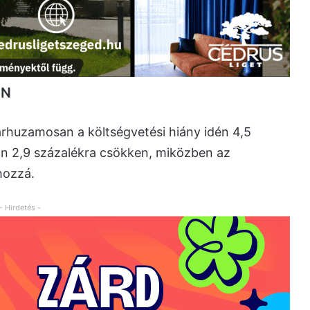
EN
párhuzamosan a költségvetési hiány idén 4,5
an 2,9 százalékra csökken, miközben az
hozzá.
- Hirdetés -