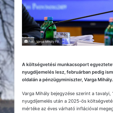
Fotó: Varga Mihály FB.
A költségvetési munkacsoport egyeztetett
nyugdíjemelés lesz, februárban pedig ismét
oldalán a pénzügyminiszter, Varga Mihály.
Varga Mihály bejegyzése szerint a tavalyi, 
nyugdíjemelés után a 2025-ös költségvetés
mértéke az éves várható inflációval megeg