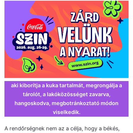
aki kiborítja a kuka tartalmát, megrongálja a
tárolót, a lakóközösséget zavarva,
hangoskodva, megbotránkoztató módon
viselkedik.
A rendőrségnek nem az a célja, hogy a békés,