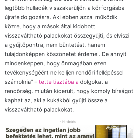
legtöbb hulladék visszakerüljön a körforgásba
újrafeldolgozásra. Aki ebben azzal működik
közre, hogy a mások által kidobott
visszaváltható palackokat összegyűjti, és elviszi
a gyűjtőpontra, nem büntetést, hanem
tulajdonképpen köszönetet érdemel. De annyit
mindenképpen, hogy önmagában ezen
tevékenységéért ne kelljen rendőri fellépéssel
számolnia” –
tette tisztába a
dolgokat a
rendőrség, miután kiderült, hogy komoly bírságot
kaphat az, aki a kukákból gyűjti össze a
visszaváltható palackokat.
- Hirdetés -