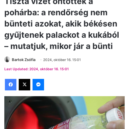
Tiszta vizet öntöttek a
pohárba: a rendőrség nem
bünteti azokat, akik békésen
gyűjtenek palackot a kukából
– mutatjuk, mikor jár a bünti
Bartok Zsófia
2024, október 16. 15:01
Last Updated: 2024, október 16. 15:01
Facebook
X
Messenger