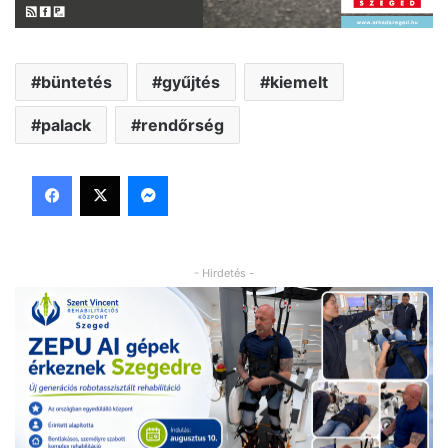
büntetés
gyűjtés
kiemelt
palack
rendőrség
Facebook
X
Messenger
- Hirdetés -