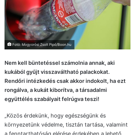
Fotó: Mogyorósi Zsolt Pipó/Boon.hu
Nem kell büntetéssel számolnia annak, aki
kukából gyűjt visszaváltható palackokat.
Rendőri intézkedés csak akkor indokolt, ha ezt
rongálva, a kukát kiborítva, a társadalmi
együttélés szabályait felrúgva teszi!
„Közös érdekünk, hogy egészségünk és
környezetünk védelme, tisztán tartása, valamint
a fenntarthatóság elérése érdekében a lehető