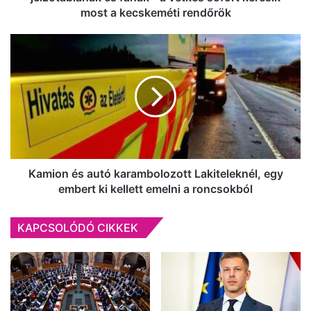
a
most a kecskeméti rendőrök
vétkes
sofőrt
Kamion
keresik
és
most
autó
a
karambolozott
kecskeméti
Lakiteleknél,
rendőrök
egy
embert
ki
kellett
emelni
Kamion és autó karambolozott Lakiteleknél, egy
a
embert ki kellett emelni a roncsokból
roncsokból
KAPCSOLÓDÓ CIKKEK