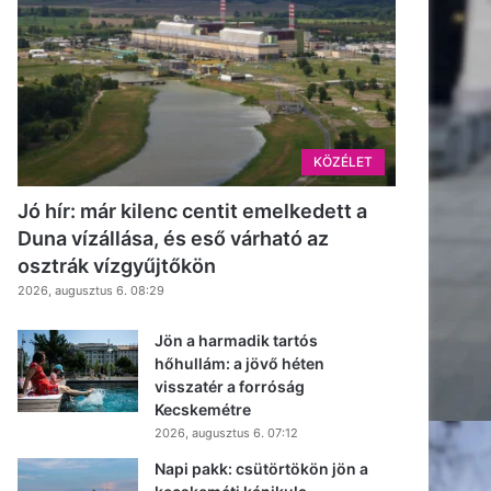
KÖZÉLET
Jó hír: már kilenc centit emelkedett a
Duna vízállása, és eső várható az
osztrák vízgyűjtőkön
2026, augusztus 6. 08:29
Jön a harmadik tartós
hőhullám: a jövő héten
visszatér a forróság
Kecskemétre
2026, augusztus 6. 07:12
Napi pakk: csütörtökön jön a