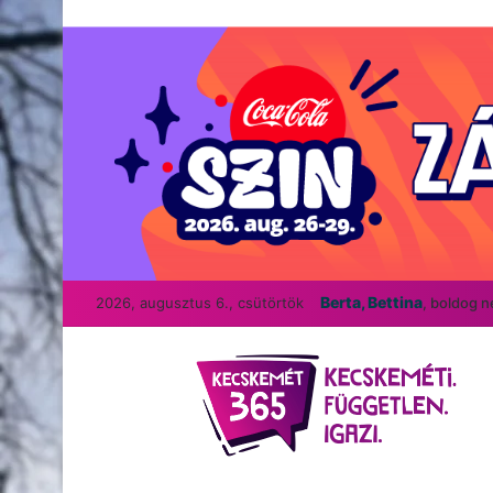
Berta, Bettina
2026, augusztus 6., csütörtök
, boldog 