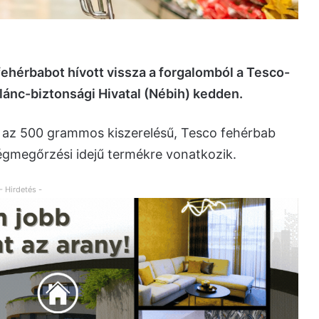
fehérbabot hívott vissza a forgalomból a Tesco-
rlánc-biztonsági Hivatal (Nébih) kedden.
s az 500 grammos kiszerelésű, Tesco fehérbab
gmegőrzési idejű termékre vonatkozik.
- Hirdetés -