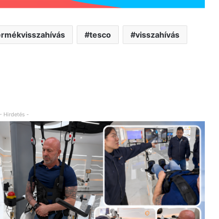
ermékvisszahívás
tesco
visszahívás
- Hirdetés -