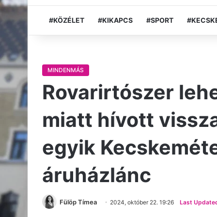
#KÖZÉLET
#KIKAPCS
#SPORT
#KECSK
MINDENMÁS
Rovarirtószer leh
miatt hívott viss
egyik Kecskeméte
áruházlánc
Fülöp Tímea
2024, október 22. 19:26
Last Updated