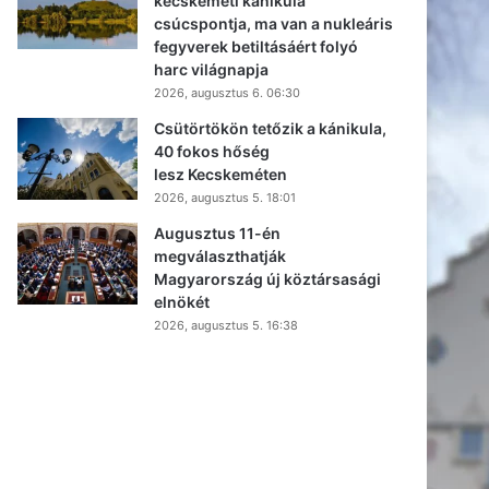
kecskeméti kánikula
csúcspontja, ma van a nukleáris
fegyverek betiltásáért folyó
harc világnapja
2026, augusztus 6. 06:30
Csütörtökön tetőzik a kánikula,
40 fokos hőség
lesz Kecskeméten
2026, augusztus 5. 18:01
Augusztus 11-én
megválaszthatják
Magyarország új köztársasági
elnökét
2026, augusztus 5. 16:38