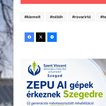
kiemelt
nébih
rovarirtó
t
Facebook
X
Messenger