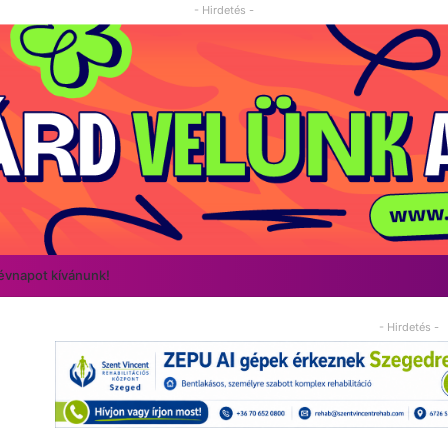
- Hirdetés -
névnapot kívánunk!
- Hirdetés -