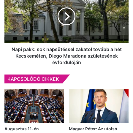
sok
napsütéssel
zakatol
tovább
a
hét
Kecskeméten,
Diego
Napi pakk: sok napsütéssel zakatol tovább a hét
Maradona
Kecskeméten, Diego Maradona születésének
születésének
évfordulóján
évfordulóján
KAPCSOLÓDÓ CIKKEK
Augusztus 11-én
Magyar Péter: Az utolsó