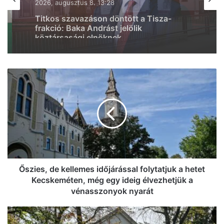
2026, augusztus 7. 19:47
Iskolakezdési támogatás az
önkormányzattól, mutatjuk, hogyan
juthatsz hozzá
Őszies,
de
kellemes
időjárással
folytatjuk
a
hetet
Kecskeméten,
még
egy
Őszies, de kellemes időjárással folytatjuk a hetet
ideig
Kecskeméten, még egy ideig élvezhetjük a
élvezhetjük
vénasszonyok nyarát
a
vénasszonyok
Napi
nyarát
pakk: