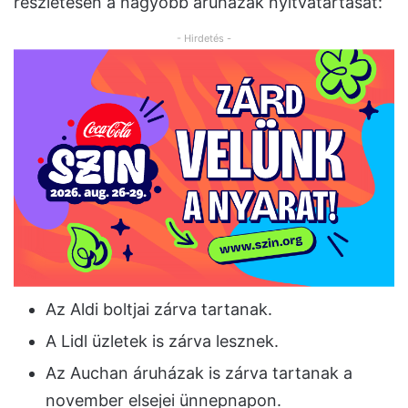
részletesen a nagyobb áruházak nyitvatartását:
- Hirdetés -
Az Aldi boltjai zárva tartanak.
A Lidl üzletek is zárva lesznek.
Az Auchan áruházak is zárva tartanak a
november elsejei ünnepnapon.