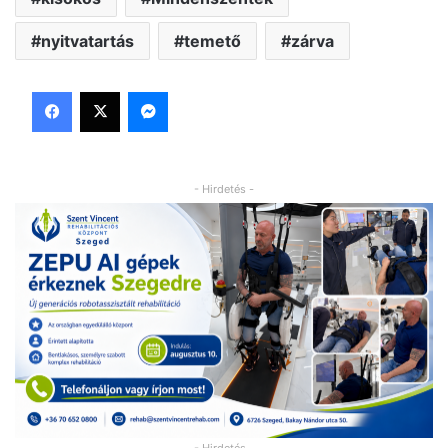
nyitvatartás
temető
zárva
Facebook
X
Messenger
- Hirdetés -