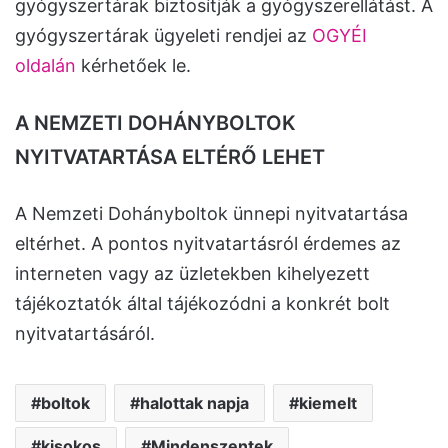
gyógyszertárak biztosítják a gyógyszerellátást. A
gyógyszertárak ügyeleti rendjei az
OGYÉI
oldalán
kérhetőek le.
A NEMZETI DOHÁNYBOLTOK
NYITVATARTÁSA ELTÉRŐ LEHET
A Nemzeti Dohányboltok ünnepi nyitvatartása
eltérhet. A pontos nyitvatartásról érdemes az
interneten vagy az üzletekben kihelyezett
tájékoztatók által tájékozódni a konkrét bolt
nyitvatartásáról.
boltok
halottak napja
kiemelt
kisokos
Mindenszentek