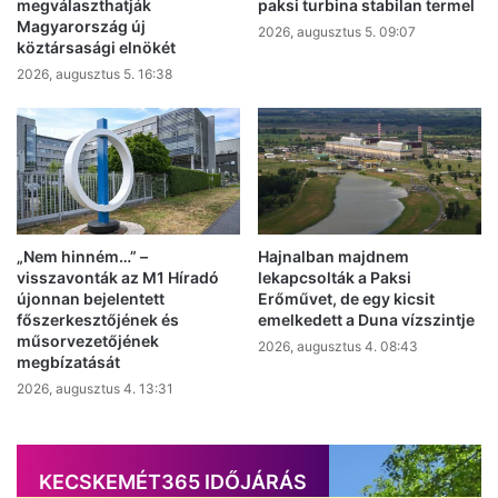
megválaszthatják
paksi turbina stabilan termel
Magyarország új
2026, augusztus 5. 09:07
köztársasági elnökét
2026, augusztus 5. 16:38
„Nem hinném…” –
Hajnalban majdnem
visszavonták az M1 Híradó
lekapcsolták a Paksi
újonnan bejelentett
Erőművet, de egy kicsit
főszerkesztőjének és
emelkedett a Duna vízszintje
műsorvezetőjének
2026, augusztus 4. 08:43
megbízatását
2026, augusztus 4. 13:31
KECSKEMÉT365 IDŐJÁRÁS