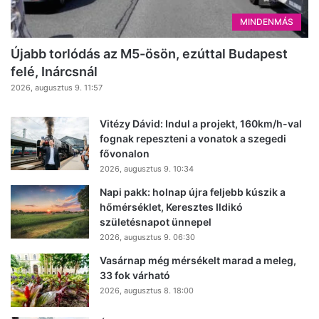
MINDENMÁS
Újabb torlódás az M5-ösön, ezúttal Budapest
felé, Inárcsnál
2026, augusztus 9. 11:57
Vitézy Dávid: Indul a projekt, 160km/h-val
fognak repeszteni a vonatok a szegedi
fővonalon
2026, augusztus 9. 10:34
Napi pakk: holnap újra feljebb kúszik a
hőmérséklet, Keresztes Ildikó
születésnapot ünnepel
2026, augusztus 9. 06:30
Vasárnap még mérsékelt marad a meleg,
33 fok várható
2026, augusztus 8. 18:00