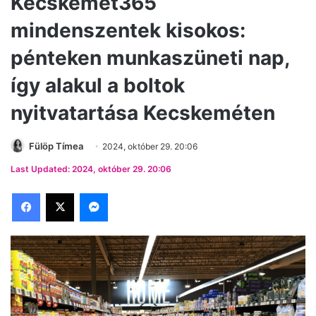
Kecskemét365
mindenszentek kisokos:
pénteken munkaszüneti nap,
így alakul a boltok
nyitvatartása Kecskeméten
Fülöp Tímea
2024, október 29. 20:06
Last Updated: 2024, október 29. 20:06
Facebook
X
Messenger