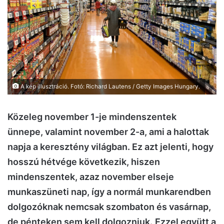
A kép illusztráció. Fotó: Richard Lautens / Getty Images Hungary.
Közeleg november 1-je mindenszentek
ünnepe, valamint november 2-a, ami a halottak
napja a keresztény világban. Ez azt jelenti, hogy
hosszú hétvége következik, hiszen
mindenszentek, azaz november elseje
munkaszüneti nap, így a normál munkarendben
dolgozóknak nemcsak szombaton és vasárnap,
de pénteken sem kell dolgozniuk.
Ezzel együtt a