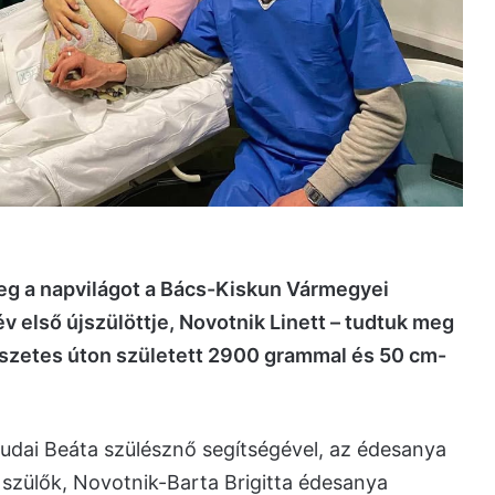
meg a napvilágot a Bács-Kiskun Vármegyei
 első újszülöttje, Novotnik Linett – tudtuk meg
észetes úton született 2900 grammal és 50 cm-
udai Beáta szülésznő segítségével, az édesanya
 szülők, Novotnik-Barta Brigitta édesanya