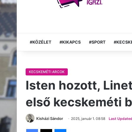
#KÖZÉLET
#KIKAPCS
#SPORT
#KECSK
KECSKEMÉTI ARCOK
Isten hozott, Lin
első kecskeméti b
Kisházi Sándor
2025, január 1. 08:58
Last Updated:
Facebook
X
Messenger