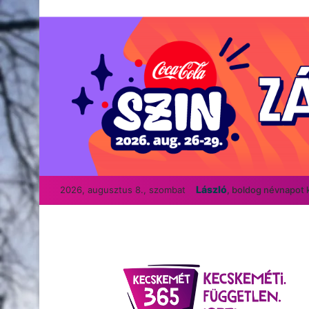
László
2026, augusztus 8., szombat
, boldog névnapot 