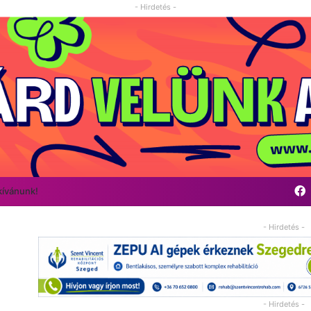
- Hirdetés -
kívánunk!
- Hirdetés -
- Hirdetés -