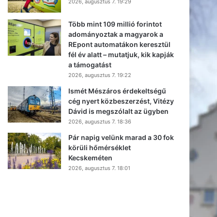
2026, augusztus 7. 19:29
Több mint 109 millió forintot
adományoztak a magyarok a
REpont automatákon keresztül
fél év alatt – mutatjuk, kik kapják
a támogatást
2026, augusztus 7. 19:22
Ismét Mészáros érdekeltségű
cég nyert közbeszerzést, Vitézy
Dávid is megszólalt az ügyben
2026, augusztus 7. 18:36
Pár napig velünk marad a 30 fok
körüli hőmérséklet
Kecskeméten
2026, augusztus 7. 18:01