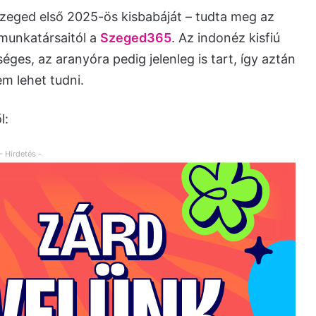
eged első 2025-ös kisbabáját – tudta meg az
 munkatársaitól a
Szeged365
. Az indonéz kisfiú
ges, az aranyóra pedig jelenleg is tart, így aztán
em lehet tudni.
l:
- Hirdetés -