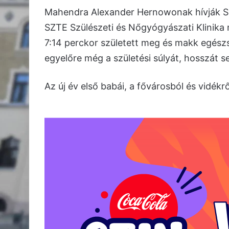
Mahendra Alexander Hernowonak hívják Sz
SZTE Szülészeti és Nőgyógyászati Klinika
7:14 perckor született meg és makk egészsé
egyelőre még a születési súlyát, hosszát s
Az új év első babái, a fővárosból és vidékrő